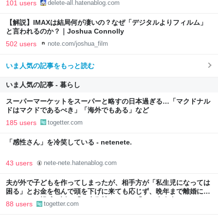
101 users
delete-all.hatenablog.com
【解説】IMAXは結局何が凄いの？なぜ「デジタルよりフィルム」
と言われるのか？｜Joshua Connolly
502 users
note.com/joshua_film
いま人気の記事をもっと読む
いま人気の記事 - 暮らし
スーパーマーケットをスーパーと略すの日本過ぎる…「マクドナル
ドはマクドであるべき」「海外でもある」など
185 users
togetter.com
「感性さん」を冷笑している - netenete.
43 users
nete-nete.hatenablog.com
夫が外で子どもを作ってしまったが、相手方が「私生児になっては
困る」とお金を包んで頭を下げに来ても応じず、晩年まで離婚に応
じなかった親戚の話→「一生復讐になる」「これ本人幸せなの？」
88 users
togetter.com