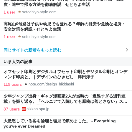
度・途中で帰る方法を徹底解説 - せとちよ生活
1 user
setochiyo-style.com
高尾山6号路は子供や幼児でも登れる？年齢の目安や危険な場所・
安全対策を解説 - せとちよ生活
1 user
setochiyo-style.com
同じサイトの新着をもっと読む
いま人気の記事
オフセット印刷とデジタルオフセット印刷とデジタル印刷とオンデ
マンド印刷と。｜デザインのひきだし 津田淳子
119 users
note.com/design_hikidashi
少年ジャンプ出身・ギャグ漫画家2人が当時の「過酷すぎる週刊連
載」を振り返る。「ヘルニアで入院しても原稿は落とさない」スト
イックな舞台裏 | 日刊SPA!
87 users
nikkan-spa.jp
大激怒している客を論理と理屈で鎮めました。 - Everything
you've ever Dreamed