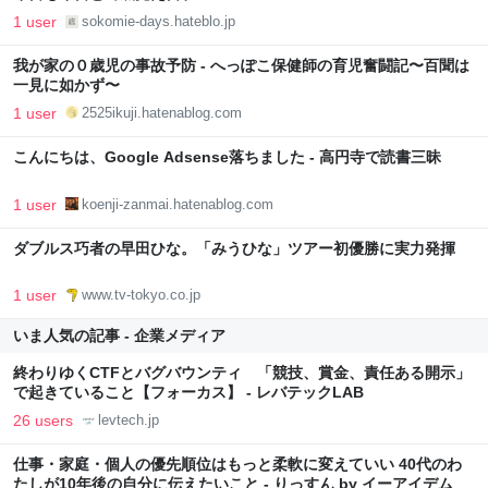
1 user
sokomie-days.hateblo.jp
我が家の０歳児の事故予防 - へっぽこ保健師の育児奮闘記〜百聞は
一見に如かず〜
1 user
2525ikuji.hatenablog.com
こんにちは、Google Adsense落ちました - 高円寺で読書三昧
1 user
koenji-zanmai.hatenablog.com
ダブルス巧者の早田ひな。「みうひな」ツアー初優勝に実力発揮
1 user
www.tv-tokyo.co.jp
いま人気の記事 - 企業メディア
終わりゆくCTFとバグバウンティ 「競技、賞金、責任ある開示」
で起きていること【フォーカス】 - レバテックLAB
26 users
levtech.jp
仕事・家庭・個人の優先順位はもっと柔軟に変えていい 40代のわ
たしが10年後の自分に伝えたいこと - りっすん by イーアイデム