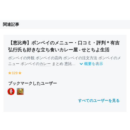
関連記事
【恵比寿】ボンベイのメニュー・口コミ・評判＊有吉
弘行氏も好きな立ち食いカレー屋 - せとちよ生活
ボンベイの外観 ボンベイの店内 ボンベイの注文方法 ボンベイのメ
ニュー ボンベイの
カレー
まとめ 恵比...
概要を表示
329
y
y
e
e
ブックマークしたユーザー
ll
ll
o
o
w
w
すべてのユーザーを見る