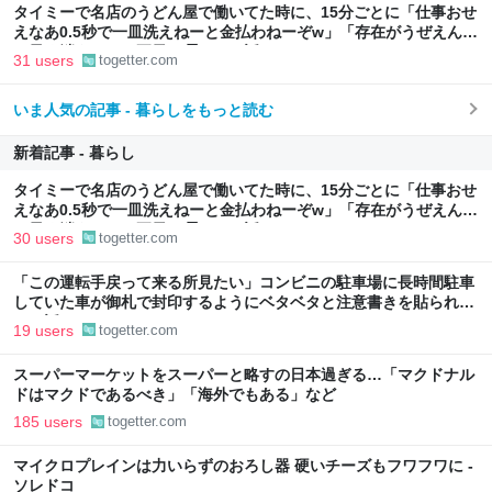
タイミーで名店のうどん屋で働いてた時に、15分ごとに「仕事おせ
えなあ0.5秒で一皿洗えねーと金払わねーぞw」「存在がうぜえんだ
よ早く消えろ」と耳元で囁かれた話
31 users
togetter.com
いま人気の記事 - 暮らしをもっと読む
新着記事 - 暮らし
タイミーで名店のうどん屋で働いてた時に、15分ごとに「仕事おせ
えなあ0.5秒で一皿洗えねーと金払わねーぞw」「存在がうぜえんだ
よ早く消えろ」と耳元で囁かれた話
30 users
togetter.com
「この運転手戻って来る所見たい」コンビニの駐車場に長時間駐車
していた車が御札で封印するようにベタベタと注意書きを貼られて
いた話
19 users
togetter.com
スーパーマーケットをスーパーと略すの日本過ぎる…「マクドナル
ドはマクドであるべき」「海外でもある」など
185 users
togetter.com
マイクロプレインは力いらずのおろし器 硬いチーズもフワフワに -
ソレドコ