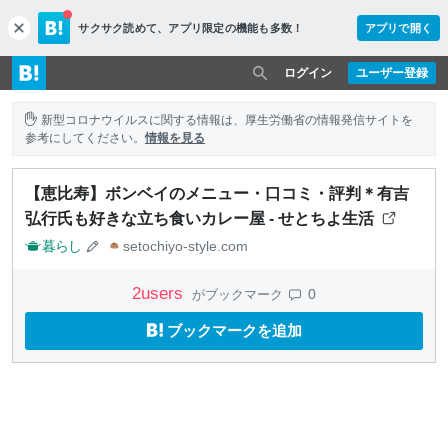
サクサク読めて、
アプリ限定の機能も多数！
アプリで開く
c
l
o
ログイン
ユーザー登録
s
e
新型コロナウイルスに関する情報は、厚生労働省の情報発信サイトを
参考にしてください。
情報を見る
【恵比寿】ボンベイのメニュー・口コミ・評判＊有吉
弘行氏も好きな立ち食いカレー屋 - せとちよ生活
暮らし
setochiyo-style.com
2
users
0
がブックマーク
ブックマークを追加