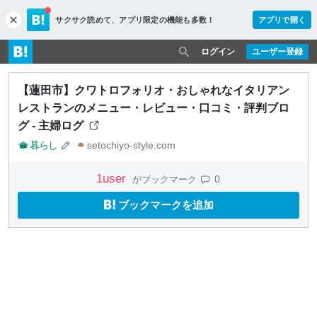
サクサク読めて、
アプリ限定の機能も多数！
アプリで開く
c
l
o
ログイン
ユーザー登録
s
e
【蓮田市】クワトロフォリオ・おしゃれなイタリアン
レストランのメニュー・レビュー・口コミ・評判ブロ
グ - 主婦ログ
暮らし
setochiyo-style.com
1
user
0
がブックマーク
ブックマークを追加