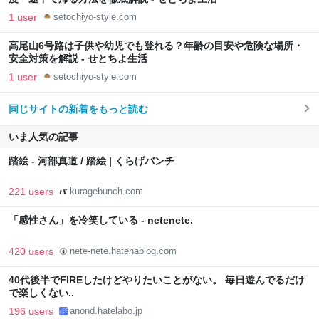
1 user
setochiyo-style.com
高尾山6号路は子供や幼児でも登れる？年齢の目安や危険な場所・
安全対策を解説 - せとちよ生活
1 user
setochiyo-style.com
同じサイトの新着をもっと読む
いま人気の記事
踏絵 - 河部真道 / 踏絵 | くらげバンチ
221 users
kuragebunch.com
「感性さん」を冷笑している - netenete.
420 users
nete-nete.hatenablog.com
40代後半でFIREしたけどやりたいことがない。 毎日遊んでるだけ
で楽しくない..
196 users
anond.hatelabo.jp