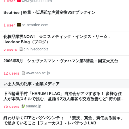
1 user
www.youtube.com
Beatrice | 軽量・低遅延な声質変換VSTプラグイン
1 user
prj-beatrice.com
化粧品業界NOW! ☆コスメティック・インダストリー☆ -
livedoor Blog（ブログ）
5 users
cin.livedoor.biz
2006年5月 シュヴァスマン・ヴァハマン第3彗星：国立天文台
12 users
www.nao.ac.jp
いま人気の記事 - 企業メディア
旧五輪選手村「HARUMI FLAG」自治会がアツすぎる！ 多様な住
人が本気スキルで挑む、盆踊り2万人集客や交通改善など“街の価値
向上”戦略 東京・中央区
75 users
suumo.jp
終わりゆくCTFとバグバウンティ 「競技、賞金、責任ある開示」
で起きていること【フォーカス】 - レバテックLAB