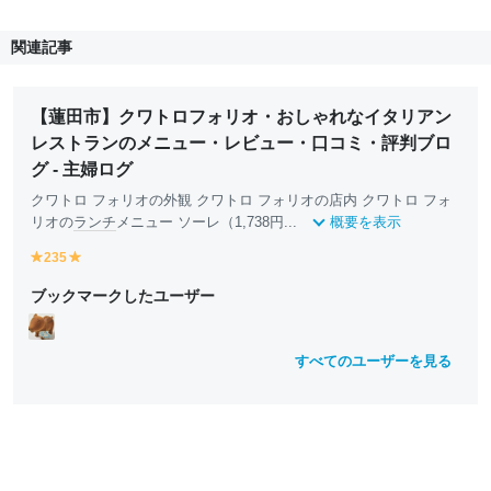
関連記事
【蓮田市】クワトロフォリオ・おしゃれなイタリアン
レストランのメニュー・レビュー・口コミ・評判ブロ
グ - 主婦ログ
クワトロ フォリオの外観 クワトロ フォリオの店内 クワトロ フォ
リオの
ランチ
メニュー ソーレ（1,738円...
概要を表示
235
y
y
e
e
ブックマークしたユーザー
ll
ll
o
o
w
w
すべてのユーザーを見る