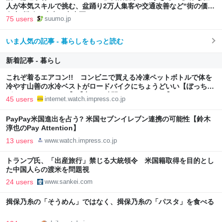
人が本気スキルで挑む、盆踊り2万人集客や交通改善など“街の価値
向上”戦略 東京・中央区
75 users
suumo.jp
いま人気の記事 - 暮らしをもっと読む
新着記事 - 暮らし
これぞ着るエアコン!! コンビニで買える冷凍ペットボトルで体を
冷やす山善の水冷ベストがロードバイクにちょうどいい【ぼっち・
ざ・ろーど！その14】【空いた時間でなにしてる？】
45 users
internet.watch.impress.co.jp
PayPay米国進出を占う? 米国セブンイレブン連携の可能性【鈴木
淳也のPay Attention】
13 users
www.watch.impress.co.jp
トランプ氏、「出産旅行」禁じる大統領令 米国籍取得を目的とし
た中国人らの渡米を問題視
24 users
www.sankei.com
揖保乃糸の「そうめん」ではなく、揖保乃糸の「パスタ」を食べる