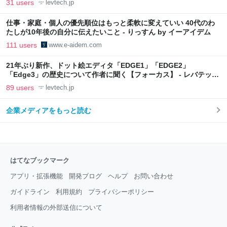
31 users
levtech.jp
仕事・家庭・個人の優先順位はもっと柔軟に変えていい 40代のわ
たしが10年後の自分に伝えたいこと - りっすん by イーアイデム
111 users
www.e-aidem.com
21年ぶり新作、ドット絵エディタ「EDGE1」「EDGE2」
「Edge3」の歴史について作者に聞く【フォーカス】 - レバテック
LAB
89 users
levtech.jp
企業メディアをもっと読む
はてなブックマーク
アプリ・拡張機能
開発ブログ
ヘルプ
お問い合わせ
ガイドライン
利用規約
プライバシーポリシー
利用者情報の外部送信について