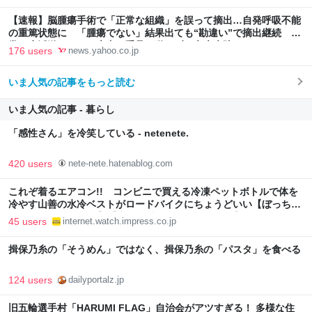
【速報】脳腫瘍手術で「正常な組織」を誤って摘出…自発呼吸不能
の重篤状態に 「腫瘍でない」結果出ても“勘違い”で摘出継続 通
常の生活送っていた患者が手足も動かず 京大病院（MBSニュー
176 users
news.yahoo.co.jp
ス） - Yahoo!ニュース
いま人気の記事をもっと読む
いま人気の記事 - 暮らし
「感性さん」を冷笑している - netenete.
420 users
nete-nete.hatenablog.com
これぞ着るエアコン!! コンビニで買える冷凍ペットボトルで体を
冷やす山善の水冷ベストがロードバイクにちょうどいい【ぼっち・
ざ・ろーど！その14】【空いた時間でなにしてる？】
45 users
internet.watch.impress.co.jp
揖保乃糸の「そうめん」ではなく、揖保乃糸の「パスタ」を食べる
124 users
dailyportalz.jp
旧五輪選手村「HARUMI FLAG」自治会がアツすぎる！ 多様な住