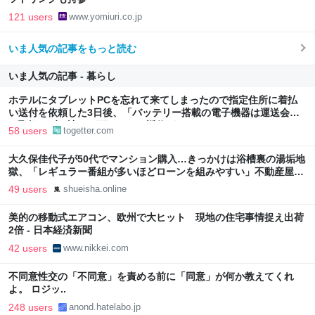
121 users
www.yomiuri.co.jp
いま人気の記事をもっと読む
いま人気の記事 - 暮らし
ホテルにタブレットPCを忘れて来てしまったので指定住所に着払
い送付を依頼した3日後、「バッテリー搭載の電子機器は運送会社
が取扱わず、諦めて下さい」と返信がきた
58 users
togetter.com
大久保佳代子が50代でマンション購入…きっかけは浴槽裏の湯垢地
獄、「レギュラー番組が多いほどローンを組みやすい」不動産屋に
言われた“芸能人ならではの事情” | 集英社オンライン
49 users
shueisha.online
美的の移動式エアコン、欧州で大ヒット 現地の住宅事情捉え出荷
2倍 - 日本経済新聞
42 users
www.nikkei.com
不同意性交の「不同意」を責める前に「同意」が何か教えてくれ
よ。 ロジッ..
248 users
anond.hatelabo.jp