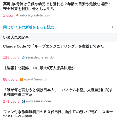
高尾山6号路は子供や幼児でも登れる？年齢の目安や危険な場所・
安全対策を解説 - せとちよ生活
1 user
setochiyo-style.com
同じサイトの新着をもっと読む
いま人気の記事
Claude Code で「ループエンジニアリング」を実践してみた
128 users
zenn.dev/tetsu_don
【速報】北朝鮮、ロに最大5万人派兵決定か
85 users
www.47news.jp
「誰が何と言おうと僕は日本人」 バスケ八村塁、人種差別に関す
る誹謗中傷に言及
271 users
www.sankei.com
ファン付き作業服着用の５０代男性、熱中症の疑いで死亡…スポー
ツドリンクも持参