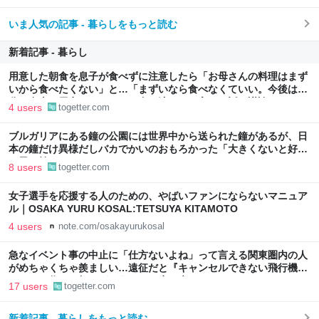
いま人気の記事 - 暮らしをもっと読む
新着記事 - 暮らし
用意した朝食を息子が食べずに注意したら「お母さんの料理はまず
いから食べたくない」と…「まずいなら食べなくていい。今後は自
分で食事を用意しなさい。お金は渡す」と言った話が議論に
4 users
togetter.com
ブルガリアにある鐘の公園には世界中から送られた鐘があるが、日
本の鐘だけ異様だしバカでかいのおもろかった「大きくないと好き
な男を焼けないから、ね」
8 users
togetter.com
女子選手を応援する人のための、やばいファンにならないマニュア
ル｜OSAKA YURU KOSAL:TETSUYA KITAMOTO
4 users
note.com/osakayurukosal
急なイベント事の中止に「仕方ないよね」って言える関東圏内の人
がめちゃくちゃ羨ましい…遠征だと『キャンセルできない飛行機代
とホテル代』の怒りがどうしても先に来る
17 users
togetter.com
新着記事 - 暮らしをもっと読む