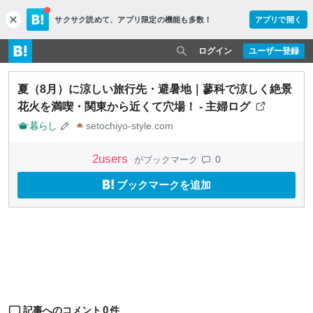
サクサク読めて、
アプリ限定の機能も多数！
アプリで開く
c
l
o
ログイン
ユーザー登録
s
e
夏（8月）に涼しい旅行先・避暑地｜蓼科で涼しく絶景
花火を満喫・関東から近くて穴場！ - 主婦ログ
暮らし
setochiyo-style.com
2
users
0
がブックマーク
ブックマークを追加
0
記事へのコメント
件