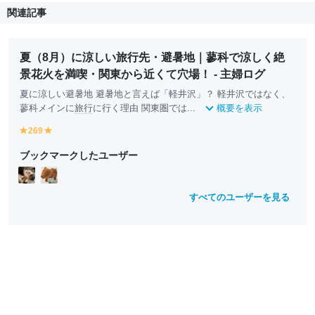
関連記事
夏（8月）に涼しい旅行先・避暑地｜蓼科で涼しく絶
景花火を満喫・関東から近くて穴場！ - 主婦ログ
夏に涼しい避暑地 避暑地と言えば「軽井沢」？ 軽井沢ではなく、
蓼科メインに
旅行
に行く理由 関東圏では...
概要を表示
269
y
y
e
e
ブックマークしたユーザー
ll
ll
o
o
w
w
すべてのユーザーを見る