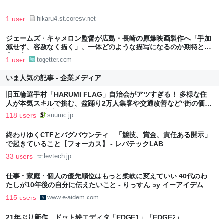
1 user
hikaru4.st.coresv.net
ジェームズ・キャメロン監督が広島・長崎の原爆映画製作へ「手加
減せず、容赦なく描く」、一体どのような描写になるのか期待と不
安の声
1 user
togetter.com
いま人気の記事 - 企業メディア
旧五輪選手村「HARUMI FLAG」自治会がアツすぎる！ 多様な住
人が本気スキルで挑む、盆踊り2万人集客や交通改善など“街の価値
向上”戦略 東京・中央区
118 users
suumo.jp
終わりゆくCTFとバグバウンティ 「競技、賞金、責任ある開示」
で起きていること【フォーカス】 - レバテックLAB
33 users
levtech.jp
仕事・家庭・個人の優先順位はもっと柔軟に変えていい 40代のわ
たしが10年後の自分に伝えたいこと - りっすん by イーアイデム
115 users
www.e-aidem.com
21年ぶり新作、ドット絵エディタ「EDGE1」「EDGE2」