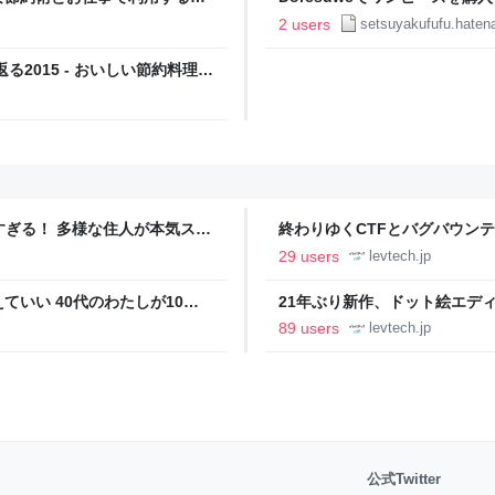
動車保険の見直しポイント #節
約料理のススメ
2 users
setsuyakufufu.hatena
- おいしい節約料理のススメ
2015 - おいしい節約料理の
ツすぎる！ 多様な住人が本気スキ
終わりゆくCTFとバグバウン
の価値向上”戦略 東京・中央
ること【フォーカス】 - レバテ
29 users
levtech.jp
いい 40代のわたしが10年
21年ぶり新作、ドット絵エディタ
イデム
ついて作者に聞く【フォーカス】
89 users
levtech.jp
公式Twitter