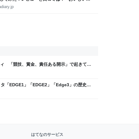
diary.jp
ティ 「競技、賞金、責任ある開示」で起きてい
ックLAB
「EDGE1」「EDGE2」「Edge3」の歴史に
 - レバテックLAB
はてなのサービス