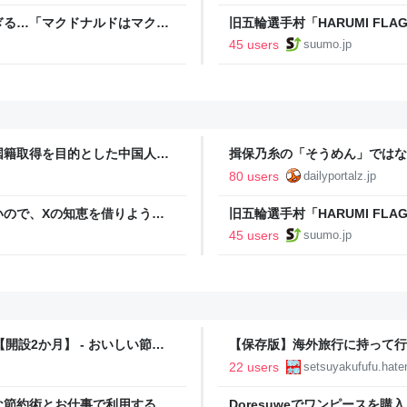
ぎる…「マクドナルドはマクド
旧五輪選手村「HARUMI F
ルで挑む、盆踊り2万人集客や
45 users
suumo.jp
国籍取得を目的とした中国人ら
揖保乃糸の「そうめん」ではな
80 users
dailyportalz.jp
いので、Xの知恵を借りようと
旧五輪選手村「HARUMI F
た
ルで挑む、盆踊り2万人集客や
45 users
suumo.jp
開設2か月】 - おいしい節約
【保存版】海外旅行に持って行く
いしい節約料理のススメ
22 users
setsuyakufufu.haten
な節約術とお仕事で利用する便
Doresuweでワンピースを購