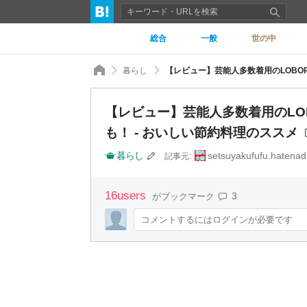
総合
一般
世の中
暮らし
【レビュー】芸能人多数着用のLO
も！ - おいしい節約料理のススメ
暮らし
setsuyakufufu.hatenadi
記事元:
16
users
3
がブックマーク
コメントするにはログインが必要です