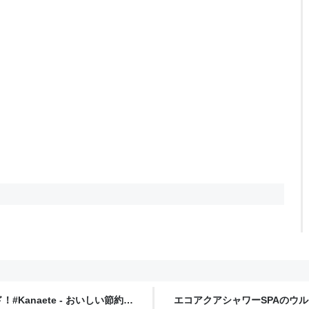
anaete - おいしい節約料
エコアクアシャワーSPAのウ