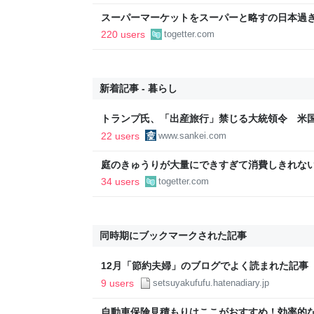
スーパーマーケットをスーパーと略すの日本過
であるべき」「海外でもある」など
220 users
togetter.com
新着記事 - 暮らし
トランプ氏、「出産旅行」禁じる大統領令 米
の渡米を問題視
22 users
www.sankei.com
庭のきゅうりが大量にできすぎて消費しきれな
「きゅうりレシピ」をたくさん集めることにし
34 users
togetter.com
同時期にブックマークされた記事
12月「節約夫婦」のブログでよく読まれた記事【
料理のススメ
9 users
setsuyakufufu.hatenadiary.jp
自動車保険見積もりはここがおすすめ！効率的