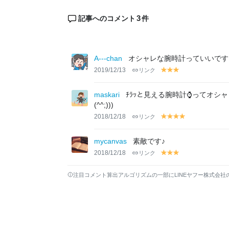
3
記事へのコメント
件
A---chan
オシャレな腕時計っていいです
2019/12/13
リンク
y
y
y
el
el
el
lo
lo
lo
maskari
ﾁﾗｯと見える腕時計⌚ってオシャ
w
w
w
(^^;)))
2018/12/18
リンク
y
y
y
y
el
el
el
el
lo
lo
lo
lo
mycanvas
素敵です♪
w
w
w
w
2018/12/18
リンク
y
y
y
el
el
el
lo
lo
lo
注目コメント算出アルゴリズムの一部にLINEヤフー株式会社
w
w
w