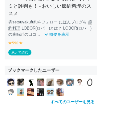
ミと評判も！ - おいしい節約料理のス
スメ
@setsuyakufufuをフォロー にほんブログ村
節
約
料理
LOBOR(ロバー)とは？ LOBOR(ロバー)
の腕時計の口コ...
概要を表示
590
y
y
e
e
あとで読む
ll
ll
o
o
w
w
ブックマークしたユーザー
すべてのユーザーを見る