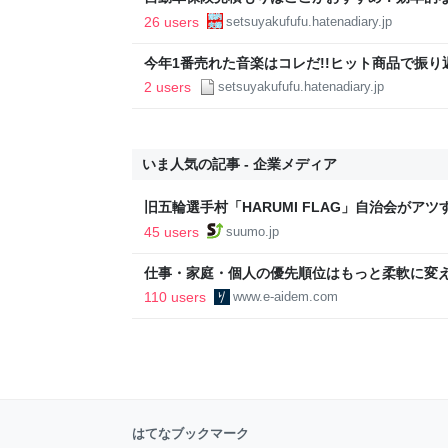
利サイトとは？ 年齢や免許証の色が変わる？自
26 users
setsuyakufufu.hatenadiary.jp
約情報 #ガッツリ節約 #自動車保険 #節約情報 
今年1番売れた音楽はコレだ!!ヒット商品で振り返る
ススメ
2 users
setsuyakufufu.hatenadiary.jp
いま人気の記事 - 企業メディア
旧五輪選手村「HARUMI FLAG」自治会がア
ルで挑む、盆踊り2万人集客や交通改善など“街
45 users
suumo.jp
区
仕事・家庭・個人の優先順位はもっと柔軟に変えて
後の自分に伝えたいこと - りっすん by イーア
110 users
www.e-aidem.com
はてなブックマーク