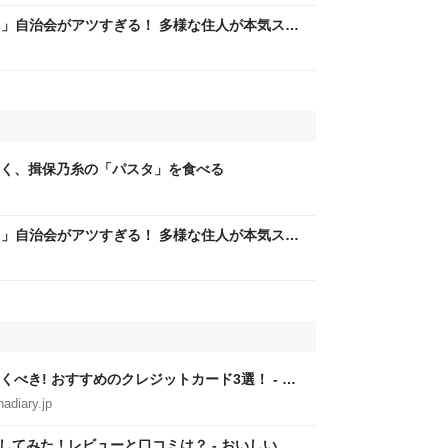
LAG」自治会がアツすぎる！ 多様な住人が本気スキ
交通改善など“街の価値向上”戦略 東京・中央区
く、揖保乃糸の「パスタ」を食べる
LAG」自治会がアツすぎる！ 多様な住人が本気スキ
交通改善など“街の価値向上”戦略 東京・中央区
べき! おすすめのクレジットカード3選！ - お
adiary.jp
入してみた！レビューと口コミは？ - おいしい節