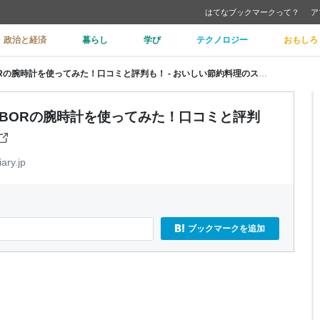
はてなブックマークって？
ア
政治と経済
暮らし
学び
テクノロジー
おもしろ
【レビュー】芸能人多数着用のLOBORの腕時計を使ってみた！口コミと評判も！ - おいしい節約料理のススメ
BORの腕時計を使ってみた！口コミと評判
ary.jp
ブックマークを追加