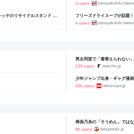
ャワーSPA #PR ＃ウルトラ
3 users
setsuyakufufu.hatena
ッテのリサイクルスタンド #
フリーズドライスープが話題！
節約料理のススメ
4 users
setsuyakufufu.hatena
男女同室で「着替えられない」
「標準化されていない」 令和
239 users
www.fnn.jp
少年ジャンプ出身・ギャグ漫画
る。「ヘルニアで入院しても原
200 users
nikkan-spa.jp
SPA!
揖保乃糸の「そうめん」ではな
80 users
dailyportalz.jp