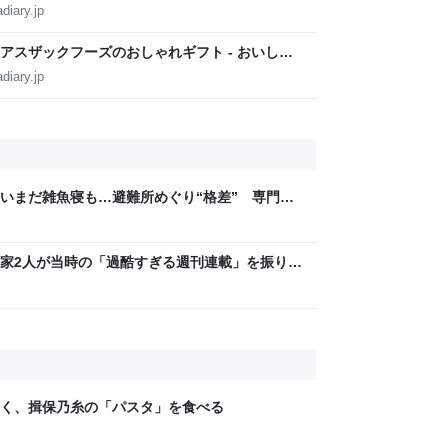
ファインバブル - おいしい節約料理のススメ
diary.jp
アスザックフーズのおしゃれギフト - おいしい
diary.jp
いまだ雑魚寝も…避難所めぐり“格差” 専門家
8年熊本地震｜FNNプライムオンライン
家2人が当時の「過酷すぎる週刊連載」を振り返
稿は落とさない」ストイックな舞台裏 | 日刊
く、揖保乃糸の「パスタ」を食べる