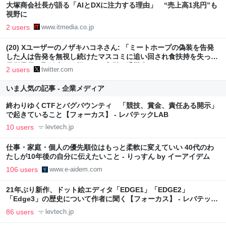
大塚商会社長が語る「AIとDXに注力する理由」 “売上高1兆円”も
視野に
2 users
www.itmedia.co.jp
(20) Xユーザーのノザキハコネさん: 「ミートホープの偽装を告発
した人は告発を無視し続けたマスコミに追い回され食扶持を失った
元従業員や取引先には恨まれの心労で躁鬱病になってしまいそのせ
2 users
twitter.com
いで家族には縁を切られ、後の取材では「あんなこと黙っていれば
良かった」と語っていたのだが去年孤独死していた…
いま人気の記事 - 企業メディア
https://t.co/j3IuYMNx1N」 / X
終わりゆくCTFとバグバウンティ 「競技、賞金、責任ある開示」
で起きていること【フォーカス】 - レバテックLAB
10 users
levtech.jp
仕事・家庭・個人の優先順位はもっと柔軟に変えていい 40代のわ
たしが10年後の自分に伝えたいこと - りっすん by イーアイデム
106 users
www.e-aidem.com
21年ぶり新作、ドット絵エディタ「EDGE1」「EDGE2」
「Edge3」の歴史について作者に聞く【フォーカス】 - レバテック
LAB
86 users
levtech.jp