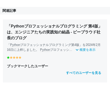
関連記事
「Pythonプロフェッショナルプログラミング 第4版」
は、エンジニアたちの実践知の結晶 - ビープラウド社
長のブログ
「
Python
プロフェッショナルプログラミング第4版」を2024年2月
16日に上梓しました。
Python
プロフェッシ...
概要を表示
g
y
y
y
y
r
e
e
e
e
ブックマークしたユーザー
e
ll
ll
ll
ll
e
o
o
o
o
すべてのユーザーを見る
n
w
w
w
w