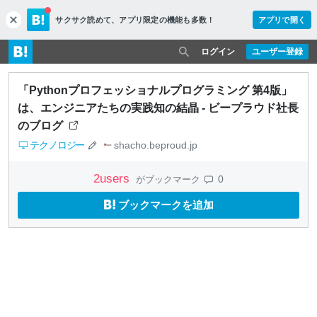
サクサク読めて、
アプリ限定の機能も多数！
アプリで開く
c
l
o
ログイン
ユーザー登録
s
e
「Pythonプロフェッショナルプログラミング 第4版」
は、エンジニアたちの実践知の結晶 - ビープラウド社長
のブログ
テクノロジー
shacho.beproud.jp
2
users
0
がブックマーク
ブックマークを追加