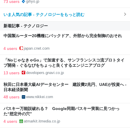
73 users
gihyo.jp
いま人気の記事 - テクノロジーをもっと読む
新着記事 - テクノロジー
中国製ルーター20機種にバックドア、外部から完全制御のおそれ
4 users
japan.cnet.com
「NoじゃなきゃGo」で加速する、サンフランシスコ流プロトタイ
プ開発 - ぐるなびをちょっと良くするエンジニアブログ
13 users
developers.gnavi.co.jp
秋田に日本最大級AIデータセンター 建設費2兆円、UAEが投資へ -
日本経済新聞
48 users
www.nikkei.com
パスキー万能説破れる？ Google同期パスキー実装に見つかっ
た“想定外の穴”
4 users
atmarkit.itmedia.co.jp