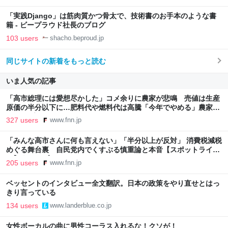
「実践Django」は筋肉質かつ骨太で、技術書のお手本のような書
籍 - ビープラウド社長のブログ
103 users
shacho.beproud.jp
同じサイトの新着をもっと読む
いま人気の記事
「高市総理には愛想尽かした」コメ余りに農家が悲鳴 売値は生産
原価の半分以下に…肥料代や燃料代は高騰「今年でやめる」農家も
｜FNNプライムオンライン
327 users
www.fnn.jp
「みんな高市さんに何も言えない」「半分以上が反対」 消費税減税
めぐる舞台裏 自民党内でくすぶる慎重論と本音【スポットライ
ト】｜FNNプライムオンライン
205 users
www.fnn.jp
ベッセントのインタビュー全文翻訳。日本の政策をやり直せとはっ
きり言っている
134 users
www.landerblue.co.jp
女性ボーカルの曲に男性コーラス入れるな！クソが！