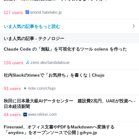
117 users
anond.hatelabo.jp
いま人気の記事をもっと読む
いま人気の記事 - テクノロジー
Claude Code の「無駄」を可視化するツール cclens を作った
155 users
zenn.dev/lambdalisue
社内Slackのtimesで「お気持ち」を書くな｜Chujo
91 users
note.com/chujo
秋田に日本最大級AIデータセンター 建設費2兆円、UAEが投資へ -
日本経済新聞
44 users
www.nikkei.com
Firecrawl、オフィス文書やPDFをMarkdownへ変換する
「anydoc」をオープンソースで公開 | gihyo.jp