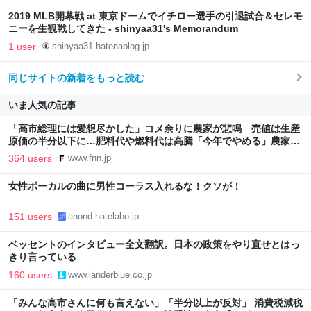
2019 MLB開幕戦 at 東京ドームでイチロー選手の引退試合＆セレモ
ニーを生観戦してきた - shinyaa31's Memorandum
1 user
shinyaa31.hatenablog.jp
同じサイトの新着をもっと読む
いま人気の記事
「高市総理には愛想尽かした」コメ余りに農家が悲鳴 売値は生産
原価の半分以下に…肥料代や燃料代は高騰「今年でやめる」農家も
｜FNNプライムオンライン
364 users
www.fnn.jp
女性ボーカルの曲に男性コーラス入れるな！クソが！
151 users
anond.hatelabo.jp
ベッセントのインタビュー全文翻訳。日本の政策をやり直せとはっ
きり言っている
160 users
www.landerblue.co.jp
「みんな高市さんに何も言えない」「半分以上が反対」 消費税減税