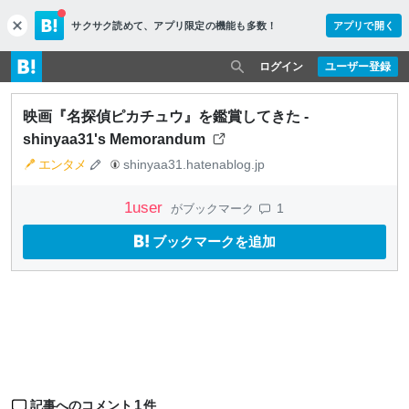
サクサク読めて、
アプリ限定の機能も多数！
アプリで開く
c
l
o
ログイン
ユーザー登録
s
e
映画『名探偵ピカチュウ』を鑑賞してきた -
shinyaa31's Memorandum
エンタメ
shinyaa31.hatenablog.jp
1
user
1
がブックマーク
ブックマークを追加
1
記事へのコメント
件