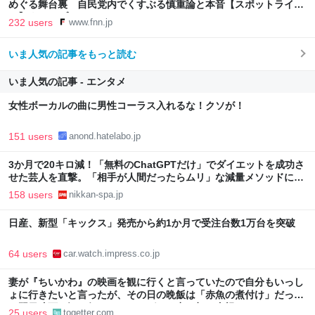
めぐる舞台裏 自民党内でくすぶる慎重論と本音【スポットライ
ト】｜FNNプライムオンライン
232 users
www.fnn.jp
いま人気の記事をもっと読む
いま人気の記事 - エンタメ
女性ボーカルの曲に男性コーラス入れるな！クソが！
151 users
anond.hatelabo.jp
3か月で20キロ減！「無料のChatGPTだけ」でダイエットを成功さ
せた芸人を直撃。「相手が人間だったらムリ」な減量メソッドに驚
き | 日刊SPA!
158 users
nikkan-spa.jp
日産、新型「キックス」発売から約1か月で受注台数1万台を突破
64 users
car.watch.impress.co.jp
妻が『ちいかわ』の映画を観に行くと言っていたので自分もいっし
ょに行きたいと言ったが、その日の晩飯は「赤魚の煮付け」だった
→翌日映画を観に行ったら、しばらく妻の顔を直視できなかった
25 users
togetter.com