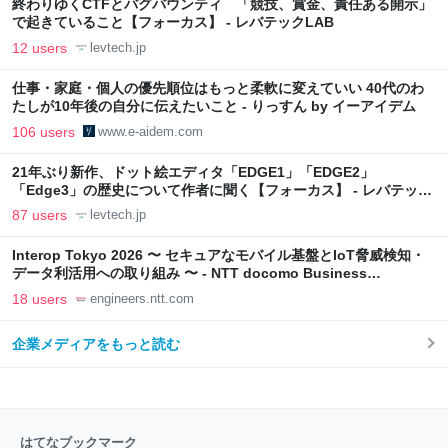
終わりゆくCTFとバグバウンティ 「競技、賞金、責任ある開示」
で起きていること【フォーカス】 - レバテックLAB
12 users
levtech.jp
仕事・家庭・個人の優先順位はもっと柔軟に変えていい 40代のわ
たしが10年後の自分に伝えたいこと - りっすん by イーアイデム
106 users
www.e-aidem.com
21年ぶり新作、ドット絵エディタ「EDGE1」「EDGE2」
「Edge3」の歴史について作者に聞く【フォーカス】 - レバテック
LAB
87 users
levtech.jp
Interop Tokyo 2026 〜 セキュアなモバイル基盤とIoT脅威検知・
データ利活用への取り組み 〜 - NTT docomo Business
Engineers' Blog
18 users
engineers.ntt.com
企業メディアをもっと読む
はてなブックマーク