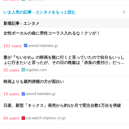
いま人気の記事 - エンタメをもっと読む
新着記事 - エンタメ
女性ボーカルの曲に男性コーラス入れるな！クソが！
151 users
anond.hatelabo.jp
妻が『ちいかわ』の映画を観に行くと言っていたので自分もいっし
ょに行きたいと言ったが、その日の晩飯は「赤魚の煮付け」だった
→翌日映画を観に行ったら、しばらく妻の顔を直視できなかった
25 users
togetter.com
映画よりも裁判傍聴の方が面白い
19 users
anond.hatelabo.jp
日産、新型「キックス」発売から約1か月で受注台数1万台を突破
64 users
car.watch.impress.co.jp