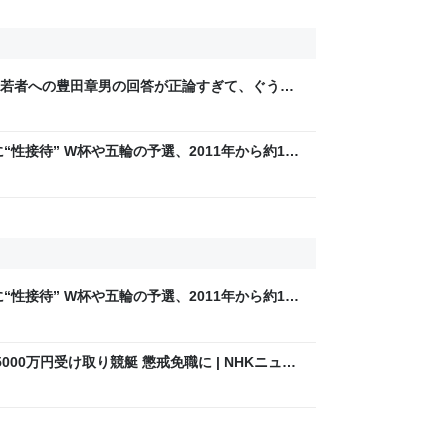
若者への豊田章男の回答が正論すぎて、ぐうの
“性接待” W杯や五輪の予選、2011年から約1年
BS NEWS DIG Powered by JNN） -
“性接待” W杯や五輪の予選、2011年から約1年
BS NEWS DIG Powered by JNN） -
00万円受け取り競艇 懲戒免職に | NHKニュー