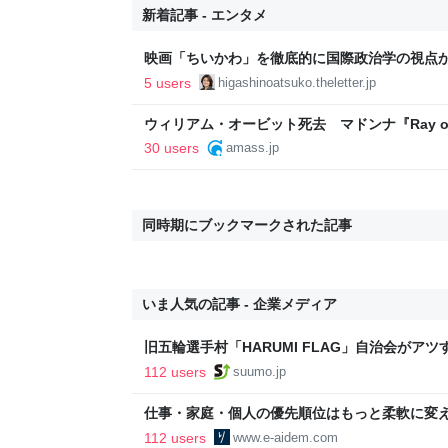
新着記事 - エンタメ
映画「ちいかわ」を徹底的に国際政治学の視点
5 users
higashinoatsuko.theletter.jp
ウィリアム・オービット死去 マドンナ『Ray of
をプロデュース - amass
30 users
amass.jp
同時期にブックマークされた記事
いま人気の記事 - 企業メディア
旧五輪選手村「HARUMI FLAG」自治会がア
ルで挑む、盆踊り2万人集客や交通改善など“街
112 users
suumo.jp
区
仕事・家庭・個人の優先順位はもっと柔軟に変えて
後の自分に伝えたいこと - りっすん by イーア
112 users
www.e-aidem.com