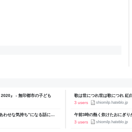
020』 - 無印都市の子ども
歌は世につれ世は歌につれ 紅白2
3 users
shiomilp.hateblo.jp
あわせな気持ち”になる話につ
午前3時の熱く炊けたおにぎりか
3 users
shiomilp.hateblo.jp