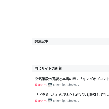
関連記事
同じサイトの新着
空気階段の冗談と本当の声 - 『キングオブコント2
6 users
shiomilp.hateblo.jp
『ドラえもん』のび太たちがガスを吸引して“し
いて - 無印都市の子ども
6 users
shiomilp.hateblo.jp