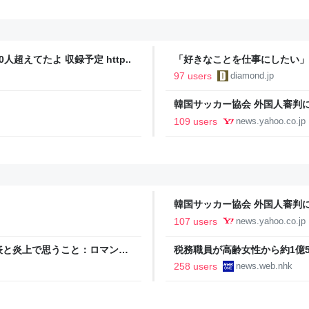
人超えてたよ 収録予定 http..
「好きなことを仕事にしたい」
音も出なかった
97 users
diamond.jp
韓国サッカー協会 外国人審判に
間で10人余に対し JNN報告書入手（T
109 users
news.yahoo.co.jp
Yahoo!ニュース
韓国サッカー協会 外国人審判に
間で10人余に対し JNN報告書入手（T
107 users
news.yahoo.co.jp
Yahoo!ニュース
と炎上で思うこと：ロマン優
税務職員が高齢女性から約1億50
ス
258 users
news.web.nhk