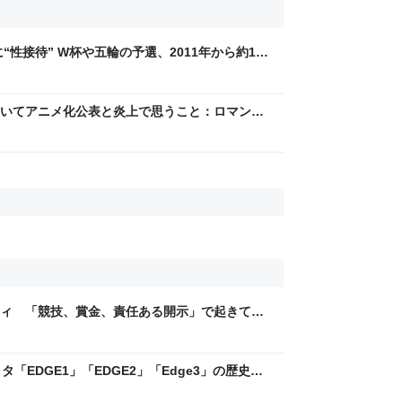
“性接待” W杯や五輪の予選、2011年から約1年
BS NEWS DIG Powered by JNN） -
いてアニメ化公表と炎上で思うこと：ロマン優
ティ 「競技、賞金、責任ある開示」で起きてい
ックLAB
「EDGE1」「EDGE2」「Edge3」の歴史に
 - レバテックLAB