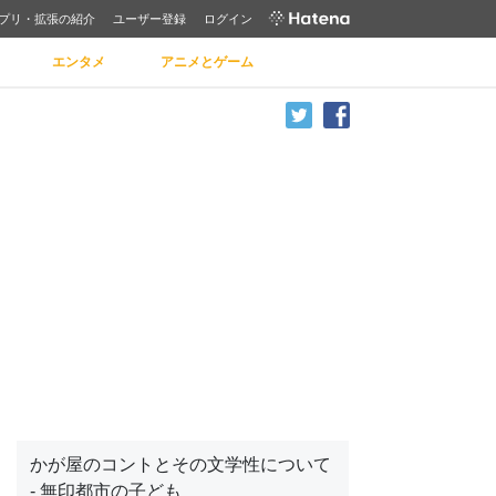
プリ・拡張の紹介
ユーザー登録
ログイン
エンタメ
アニメとゲーム
かが屋のコントとその文学性について
- 無印都市の子ども