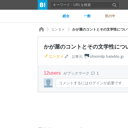
総合
一般
世の中
エンタメ
かが屋のコントとその文学性について
かが屋のコントとその文学性につい
エンタメ
shiomilp.hateblo.jp
記事元:
12
users
1
がブックマーク
コメントするにはログインが必要です