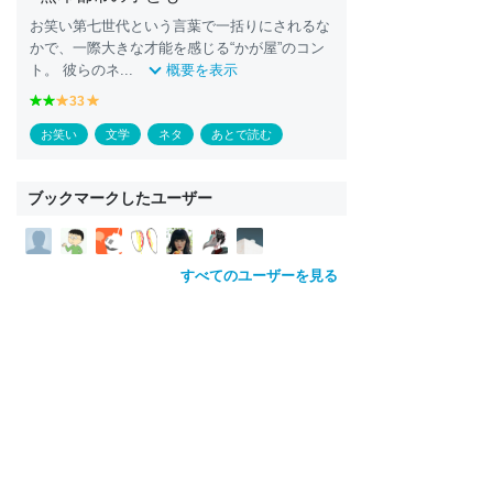
お笑い第七世代という言葉で一括りにされるな
かで、一際大きな才能を感じる“かが屋”のコン
ト。 彼らのネ...
概要を表示
g
g
33
y
y
r
r
e
e
お笑い
文学
ネタ
あとで読む
e
e
ll
ll
e
e
o
o
n
n
w
w
ブックマークしたユーザー
すべてのユーザーを見る