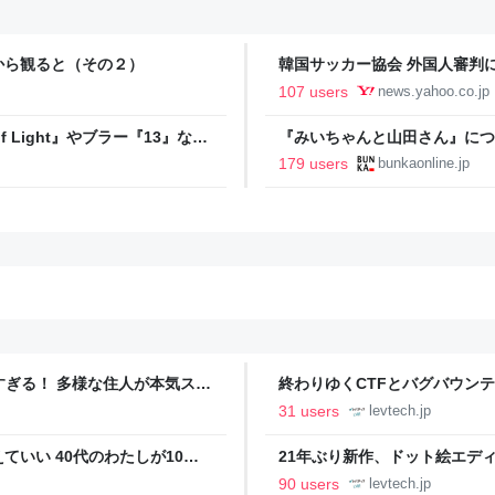
から観ると（その２）
韓国サッカー協会 外国人審判に
間で10人余に対し JNN報告書入手（T
107 users
news.yahoo.co.jp
Yahoo!ニュース
 Light』やブラー『13』など
『みいちゃんと山田さん』につ
光連載404
179 users
bunkaonline.jp
ツすぎる！ 多様な住人が本気スキ
終わりゆくCTFとバグバウン
の価値向上”戦略 東京・中央
ること【フォーカス】 - レバテ
31 users
levtech.jp
いい 40代のわたしが10年
21年ぶり新作、ドット絵エディタ
イデム
ついて作者に聞く【フォーカス】
90 users
levtech.jp