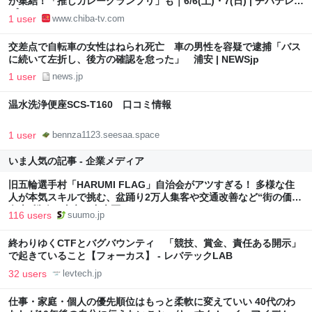
が集結！「推しカレーグランプリ」も｜6/6(土)・7(日) | チバテレ＋
プラス
1 user
www.chiba-tv.com
交差点で自転車の女性はねられ死亡 車の男性を容疑で逮捕「バス
に続いて左折し、後方の確認を怠った」 浦安 | NEWSjp
1 user
news.jp
温水洗浄便座SCS-T160 口コミ情報
1 user
bennza1123.seesaa.space
いま人気の記事 - 企業メディア
旧五輪選手村「HARUMI FLAG」自治会がアツすぎる！ 多様な住
人が本気スキルで挑む、盆踊り2万人集客や交通改善など“街の価値
向上”戦略 東京・中央区
116 users
suumo.jp
終わりゆくCTFとバグバウンティ 「競技、賞金、責任ある開示」
で起きていること【フォーカス】 - レバテックLAB
32 users
levtech.jp
仕事・家庭・個人の優先順位はもっと柔軟に変えていい 40代のわ