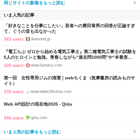
同じサイトの新着をもっと読む
いま人気の記事
「好きなことを仕事にしたい」若者への豊田章男の回答が正論すぎ
て、ぐうの音も出なかった
343 users
diamond.jp
『電工らぶ ゼロから始める電気工事士』第二種電気工事士の試験を
5人のヒロインと勉強。青春しながら“過去問1000問”や“本番形式
CBT模擬試験”で本格的に学べるノベルゲーム | ゲーム・エンタメ
103 users
www.famitsu.com
最新情報のファミ通.com
第一回 女性専用ジムの清潔｜webちくま（筑摩書房の読みものサ
イト）
239 users
www.webchikuma.com
Web API設計の現在地2026 - Qiita
340 users
qiita.com
いま人気の記事をもっと読む