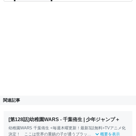
関連記事
[第128話]幼稚園WARS - 千葉侑生 | 少年ジャンプ＋
幼稚園WARS 千葉侑生 <毎週木曜更新！最新3話無料>TVアニメ化
決定！ ここは世界の重鎮の子が通うブラッ...
概要を表示