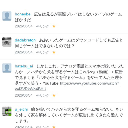
honeybe
広告は見るが実際プレイはしないタイプのゲーム
ばかりだ
2026/06/04
リンク
y
el
lo
dadabreton
ああいったゲームはダウンロードしても広告と
w
同じゲームはできないものでは？
2026/06/04
リンク
y
el
lo
hatebu_ai
しかしこれ、アナログ電話とスマホの戦いだった
w
んか…／ハチから犬を守るゲームはこれやね（動画）＞広告
で見まくる『ハチから犬を守るゲーム』をやってみたら理不
尽すぎて笑う - YouTube
https://www.youtube.com/watch?
v=l3VRkWo4BHU
2026/06/04
リンク
y
el
lo
u_eichi
線を描いてハチから犬を守るゲーム知らない。ネジ
w
を外して家を解体していくゲームが広告に出てきたら遊んで
しまう。
2026/06/04
リンク