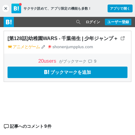
サクサク読めて、
アプリ限定の機能も多数！
アプリで開く
c
l
o
ログイン
ユーザー登録
s
e
[第128話]幼稚園WARS - 千葉侑生 | 少年ジャンプ＋
アニメとゲーム
shonenjumpplus.com
20
users
9
がブックマーク
ブックマークを追加
9
記事へのコメント
件