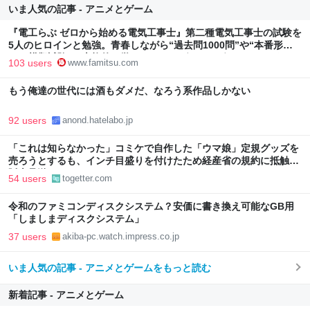
いま人気の記事 - アニメとゲーム
『電工らぶ ゼロから始める電気工事士』第二種電気工事士の試験を
5人のヒロインと勉強。青春しながら“過去問1000問”や“本番形式
CBT模擬試験”で本格的に学べるノベルゲーム | ゲーム・エンタメ
103 users
www.famitsu.com
最新情報のファミ通.com
もう俺達の世代には酒もダメだ、なろう系作品しかない
92 users
anond.hatelabo.jp
「これは知らなかった」コミケで自作した「ウマ娘」定規グッズを
売ろうとするも、インチ目盛りを付けたため経産省の規約に抵触、
販売見送りに
54 users
togetter.com
令和のファミコンディスクシステム？安価に書き換え可能なGB用
「しましまディスクシステム」
37 users
akiba-pc.watch.impress.co.jp
いま人気の記事 - アニメとゲームをもっと読む
新着記事 - アニメとゲーム