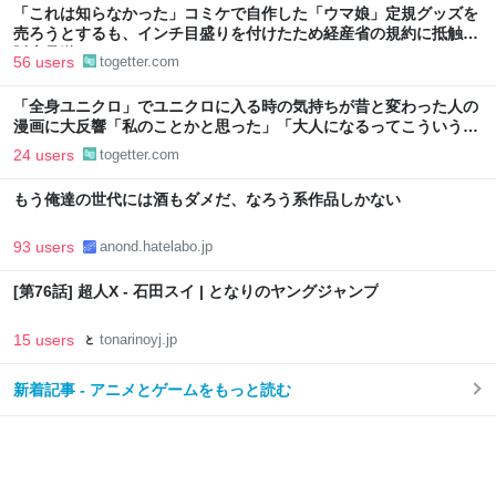
「これは知らなかった」コミケで自作した「ウマ娘」定規グッズを
売ろうとするも、インチ目盛りを付けたため経産省の規約に抵触、
販売見送りに
56 users
togetter.com
「全身ユニクロ」でユニクロに入る時の気持ちが昔と変わった人の
漫画に大反響「私のことかと思った」「大人になるってこういうこ
と」
24 users
togetter.com
もう俺達の世代には酒もダメだ、なろう系作品しかない
93 users
anond.hatelabo.jp
[第76話] 超人X - 石田スイ | となりのヤングジャンプ
15 users
tonarinoyj.jp
新着記事 - アニメとゲームをもっと読む