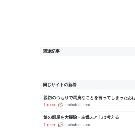
関連記事
同じサイトの新着
親切のつもりで馬鹿なことを言ってしまったおばさ
える
1 user
siroihutosi.com
娘の部屋を大掃除 - 主婦ふとしは考える
1 user
siroihutosi.com