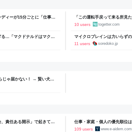
ディーが15分ごとに「仕事お
「この運転手戻って来る所見た
w」「存在がうぜえんだよ早く消
が御札で封印するようにベタベ
10 users
togetter.com
ぎる…「マクドナルドはマクド
マイクロプレインは力いらずのお
11 users
soredoko.jp
じゃ届かない！ → 賢い犬は
金、責任ある開示」で起きてい
仕事・家庭・個人の優先順位は
の自分に伝えたいこと - りっす
109 users
www.e-aidem.com