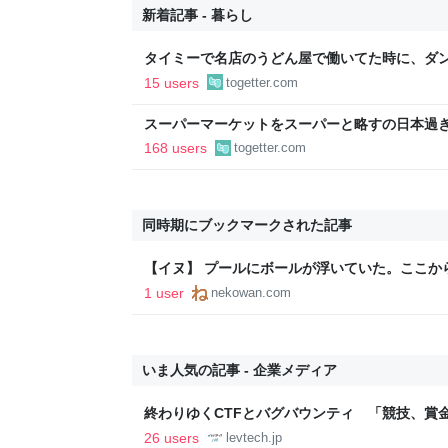
新着記事 - 暮らし
タイミーで名店のうどん屋で働いてた時に、ダン
せえなあ0.5秒で一皿洗えねーと金払わねーぞ
15 users
togetter.com
えろ」と耳元に囁いてきた話
スーパーマーケットをスーパーと略すの日本過
であるべき」「海外でもある」など
168 users
togetter.com
同時期にブックマークされた記事
【イヌ】 プールにボールが浮いていた。ここから
こうします… : 猫の動画 ねこわん！
1 user
nekowan.com
いま人気の記事 - 企業メディア
終わりゆくCTFとバグバウンティ 「競技、賞
ること【フォーカス】 - レバテックLAB
26 users
levtech.jp