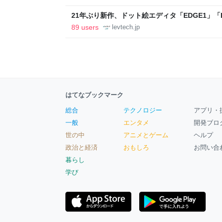
21年ぶり新作、ドット絵エディタ「EDGE1」「E
ついて作者に聞く【フォーカス】 - レバテックL
89 users
levtech.jp
はてなブックマーク
総合
テクノロジー
アプリ・
一般
エンタメ
開発ブロ
世の中
アニメとゲーム
ヘルプ
政治と経済
おもしろ
お問い合
暮らし
学び