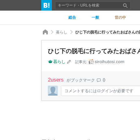
総合
一般
世の中
暮らし
ひじ下の脱毛に行ってみたおばさんの話
ひじ下の脱毛に行ってみたおばさん
暮らし
siroihutosi.com
記事元:
2
users
0
がブックマーク
コメントするにはログインが必要です