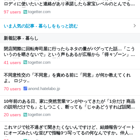
ロディに使いたいと連絡があり承諾したら家宝レベルのとんでもな
いものが届いた
97 users
togetter.com
いま人気の記事 - 暮らしをもっと読む
新着記事 - 暮らし
閉店間際に回転寿司屋に行ったらネタの量がバグってた話…「こう
いうのを晒さないで」という声もあるが広報から「得々ゾーン」と
いう正規サービスだとの回答も
41 users
togetter.com
不同意性交の「不同意」を責める前に「同意」が何か教えてくれ
よ。 ロジッ..
70 users
anond.hatelabo.jp
10年前のある日、家に突然営業マンがやってきたが「1分だけ 商品
の説明だけでも」としつこく、断っても「じゃあどうすれば話聞い
てくれますか」と言われたので、ある方法で解決することに
20 users
togetter.com
これマジで社不過ぎて聞きたくないんですけど、結婚報告ツイート
にオーズみたいな並びで指輪3つ写ってるの何なんですか。仲人の
分？