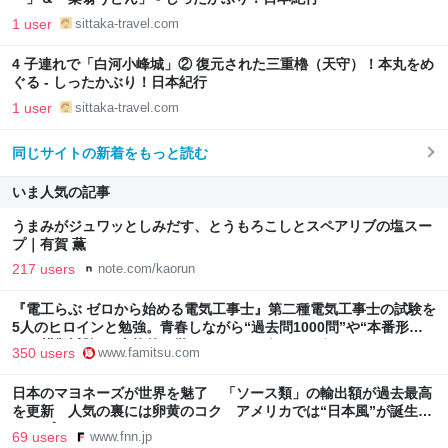
1 user
sittaka-travel.com
4 子連れで「白河小峰城」② 復元された三重櫓（天守）！本丸をめ
ぐる - しったかぶり！日本紀行
1 user
sittaka-travel.com
同じサイトの新着をもっと読む
いま人気の記事
うまみがジュワッとしみだす、とうもろこしとスペアリブの塩スー
プ｜有賀 薫
217 users
note.com/kaorun
『電工らぶ ゼロから始める電気工事士』第二種電気工事士の試験を
5人のヒロインと勉強。青春しながら“過去問1000問”や“本番形式
CBT模擬試験”で本格的に学べるノベルゲーム | ゲーム・エンタメ
350 users
www.famitsu.com
最新情報のファミ通.com
日本のマヨネーズが世界を魅了 「ソース類」の輸出額が過去最高
を更新 人気の裏には卵黄のコク アメリカでは“日本風”が誕生｜
FNNプライムオンライン
69 users
www.fnn.jp