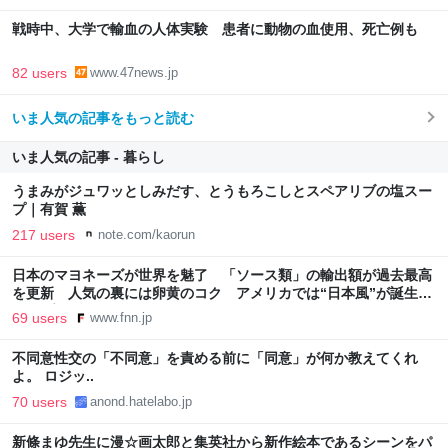
戦時中、大学で輸血の人体実験 患者に動物の血使用、死亡例も
82 users
www.47news.jp
いま人気の記事をもっと読む
いま人気の記事 - 暮らし
うまみがジュワッとしみだす、とうもろこしとスペアリブの塩スー
プ｜有賀 薫
217 users
note.com/kaorun
日本のマヨネーズが世界を魅了 「ソース類」の輸出額が過去最高
を更新 人気の裏には卵黄のコク アメリカでは“日本風”が誕生｜
FNNプライムオンライン
69 users
www.fnn.jp
不同意性交の「不同意」を責める前に「同意」が何か教えてくれ
よ。 ロジッ..
70 users
anond.hatelabo.jp
新條まゆ先生に漫☆画太郎と集英社から新作絵本であるシーンをパ