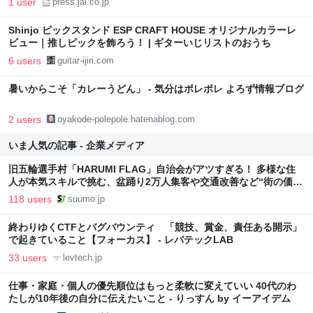
1 user
press.jal.co.jp
Shinjo ピックスタンド ESP CRAFT HOUSE オリジナルカラーレ
ビュー｜推しピックを飾ろう！ | ギターいじリストのおうち
6 users
guitar-ijiri.com
暑いからこそ「カレーうどん」 - 気分はポレポレ よろず情報ブログ
2 users
oyakode-polepole.hatenablog.com
いま人気の記事 - 企業メディア
旧五輪選手村「HARUMI FLAG」自治会がアツすぎる！ 多様な住
人が本気スキルで挑む、盆踊り2万人集客や交通改善など“街の価値
向上”戦略 東京・中央区
118 users
suumo.jp
終わりゆくCTFとバグバウンティ 「競技、賞金、責任ある開示」
で起きていること【フォーカス】 - レバテックLAB
33 users
levtech.jp
仕事・家庭・個人の優先順位はもっと柔軟に変えていい 40代のわ
たしが10年後の自分に伝えたいこと - りっすん by イーアイデム