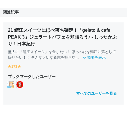
関連記事
21 鯖江スイーツにほぺ落ち確定！「gelato & cafe
PEAK 3」ジェラートパフェを頬張ろう♪ - しったかぶ
り！日本紀行
盛大に「鯖江スイーツ」を
食
したい！ ほっぺたを鯖江に落として
帰りたい！！ そんな大いなる志を持ちや...
概要を表示
173
y
y
e
e
ブックマークしたユーザー
ll
ll
o
o
w
w
すべてのユーザーを見る