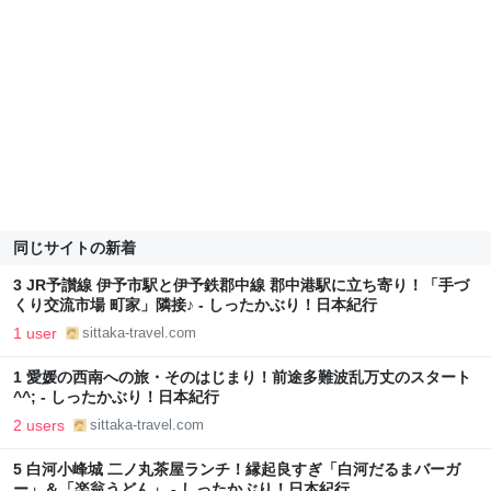
同じサイトの新着
3 JR予讃線 伊予市駅と伊予鉄郡中線 郡中港駅に立ち寄り！「手づ
くり交流市場 町家」隣接♪ - しったかぶり！日本紀行
1 user
sittaka-travel.com
1 愛媛の西南への旅・そのはじまり！前途多難波乱万丈のスタート
^^; - しったかぶり！日本紀行
2 users
sittaka-travel.com
5 白河小峰城 二ノ丸茶屋ランチ！縁起良すぎ「白河だるまバーガ
ー」＆「楽翁うどん」 - しったかぶり！日本紀行