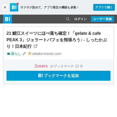
サクサク読めて、
アプリ限定の機能も多数！
アプリで開く
c
l
o
ログイン
ユーザー登録
s
e
21 鯖江スイーツにほぺ落ち確定！「gelato & cafe
PEAK 3」ジェラートパフェを頬張ろう♪ - しったかぶ
り！日本紀行
暮らし
sittaka-travel.com
2
users
0
がブックマーク
ブックマークを追加