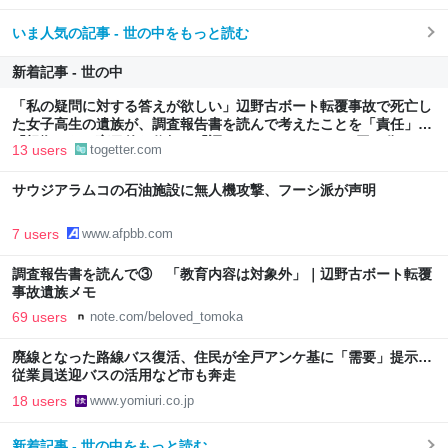
いま人気の記事 - 世の中をもっと読む
新着記事 - 世の中
「私の疑問に対する答えが欲しい」辺野古ボート転覆事故で死亡し
た女子高生の遺族が、調査報告書を読んで考えたことを「責任」
「根拠のない盲目的な信頼」「調べなかったこと」の3回に分けて
13 users
togetter.com
執筆
サウジアラムコの石油施設に無人機攻撃、フーシ派が声明
7 users
www.afpbb.com
調査報告書を読んで③ 「教育内容は対象外」｜辺野古ボート転覆
事故遺族メモ
69 users
note.com/beloved_tomoka
廃線となった路線バス復活、住民が全戸アンケ基に「需要」提示…
従業員送迎バスの活用など市も奔走
18 users
www.yomiuri.co.jp
新着記事 - 世の中をもっと読む