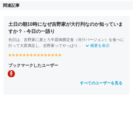
関連記事
土日の朝10時になぜ吉野家が大行列なのか知っていま
すか？ - 今日の一語り
先日は、吉野家に麦とろ牛皿御膳定
食
（冷汁バージョン）を
食
べに
行って大変満足し、吉野家ってやっぱり...
概要を表示
y
y
y
y
y
y
y
y
y
y
y
y
y
y
y
e
e
e
e
e
e
e
e
e
e
e
e
e
e
e
ブックマークしたユーザー
ll
ll
ll
ll
ll
ll
ll
ll
ll
ll
ll
ll
ll
ll
ll
o
o
o
o
o
o
o
o
o
o
o
o
o
o
o
w
w
w
w
w
w
w
w
w
w
w
w
w
w
w
すべてのユーザーを見る