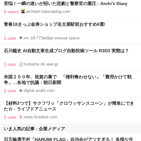
苦悩！一瞬の迷いが招いた悲劇と警察官の重圧 - Archi’s Diary
5 users
architan.hatenablog.com
青春18きっぷ金券ショップ名古屋駅前おすすめ6選!
1 user
xn--18-773atdqe.seesaa.space
石川鑑史 AI自動文章生成ブログ自動投稿ツール R3D3 実態は？
1 user
tsubame.nk.awe.jp
米国２５０年、祝賀の裏で 「権利奪わせない」「費用かけて戦
争」…各地で抗議：朝日新聞
1 user
digital.asahi.com
【材料3つで】サクフワッ「クロワッサンスコーン」が簡単にでき
た☆ - ライブドアニュース
1 user
news.livedoor.com
いま人気の記事 - 企業メディア
旧五輪選手村「HARUMI FLAG」自治会がアツすぎる！ 多様な住