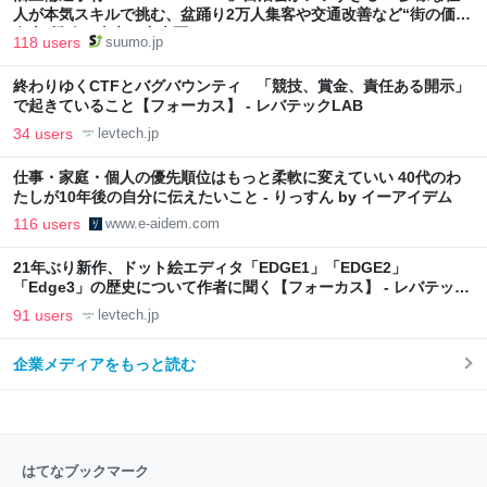
人が本気スキルで挑む、盆踊り2万人集客や交通改善など“街の価値
向上”戦略 東京・中央区
118 users
suumo.jp
終わりゆくCTFとバグバウンティ 「競技、賞金、責任ある開示」
で起きていること【フォーカス】 - レバテックLAB
34 users
levtech.jp
仕事・家庭・個人の優先順位はもっと柔軟に変えていい 40代のわ
たしが10年後の自分に伝えたいこと - りっすん by イーアイデム
116 users
www.e-aidem.com
21年ぶり新作、ドット絵エディタ「EDGE1」「EDGE2」
「Edge3」の歴史について作者に聞く【フォーカス】 - レバテック
LAB
91 users
levtech.jp
企業メディアをもっと読む
はてなブックマーク