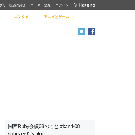
プリ・拡張の紹介
ユーザー登録
ログイン
エンタメ
アニメとゲーム
関西Ruby会議08のこと #kanrk08 -
snoozer05's blog