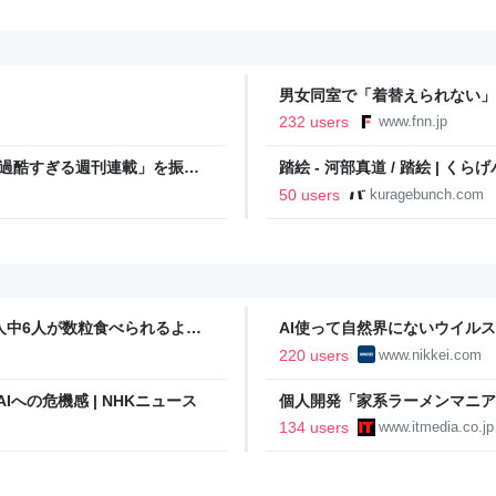
男女同室で「着替えられない」
「標準化されていない」 令和
232 users
www.fnn.jp
「過酷すぎる週刊連載」を振り
踏絵 - 河部真道 / 踏絵 | くら
ストイックな舞台裏 | 日刊
50 users
kuragebunch.com
人中6人が数粒食べられるよう
AI使って自然界にないウイルス
済新聞
220 users
www.nikkei.com
Iへの危機感 | NHKニュース
個人開発「家系ラーメンマニ
「より信頼していただけるアプ
134 users
www.itmedia.co.jp