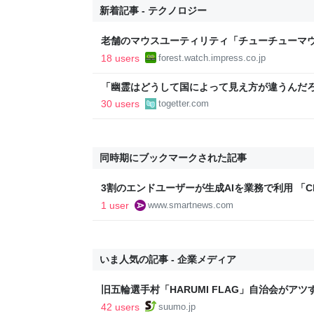
新着記事 - テクノロジー
老舗のマウスユーティリティ「チューチューマウ
りに復活／64bit化、Windows 10/11、「C
18 users
forest.watch.impress.co.jp
2026年末まで500円
「幽霊はどうして国によって見え方が違うんだ
にロケに行く事があったので先住民の人に、ど
30 users
togetter.com
予想だにしない答えが返ってきた話
同時期にブックマークされた記事
3割のエンドユーザーが生成AIを業務で利用 「C
「AIエージェント」利用者は1割未満 | AMP[ア
1 user
www.smartnews.com
を情報でつくりだす新世代向けビジネスメディ
いま人気の記事 - 企業メディア
旧五輪選手村「HARUMI FLAG」自治会がア
ルで挑む、盆踊り2万人集客や交通改善など“街
42 users
suumo.jp