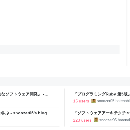
なソフトウェア開発』 -
『プログラミングRuby 第5
す - snoozer05's blog
15 users
snoozer05.hatenabl
noozer05's blog
『ソフトウェアアーキテクチャの
的アプローチ』 - snoozer05's 
223 users
snoozer05.hatenab