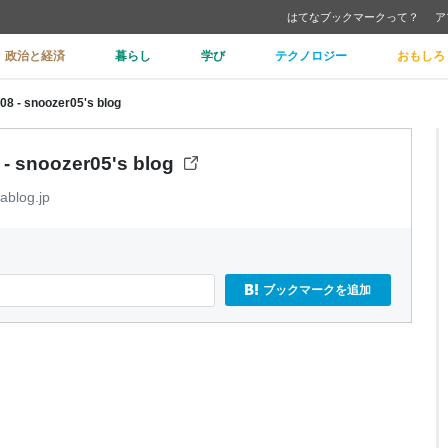
はてなブックマークって？
ア
政治と経済
暮らし
学び
テクノロジー
おもしろ
 snoozer05's blog
snoozer05's blog
ablog.jp
ブックマークを追加