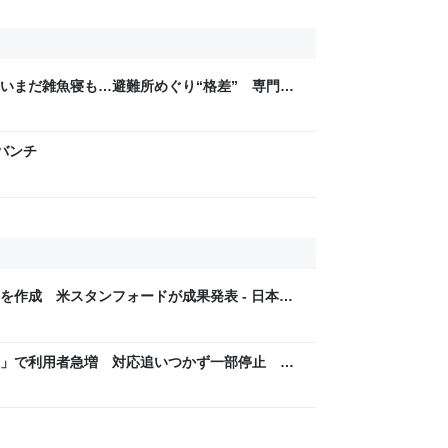
いまだ雑魚寝も…避難所めぐり“格差” 専門家
8年熊本地震｜FNNプライムオンライン
げバンチ
を作成 米スタンフォードが成果発表 - 日本経
ア」で利用者急増 対応追いつかず一部停止
リに」