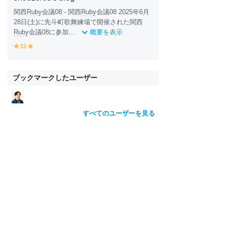
関西
Ruby
会議08 - 関西
Ruby
会議08 2025年6月
28日(土)に先斗町歌舞練場で開催された関西
Ruby
会議08に参加...
概要を表示
32
y
y
e
e
ll
ll
o
o
ブックマークしたユーザー
w
w
すべてのユーザーを見る