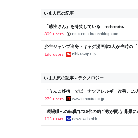
いま人気の記事
「感性さん」を冷笑している - netenete.
309 users
nete-nete.hatenablog.com
少年ジャンプ出身・ギャグ漫画家2人が当時の
返る。「ヘルニアで入院しても原稿は落とさない」
196 users
nikkan-spa.jp
SPA!
いま人気の記事 - テクノロジー
「うんこ移植」でピーナツアレルギー改善、15
に ヒトの実証は初 Science系列誌掲載
279 users
www.itmedia.co.jp
“現場職への転職”に20代の約半数が関心 背景にA
103 users
news.web.nhk