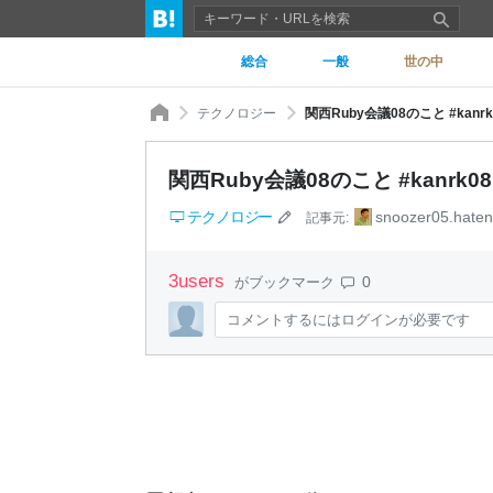
総合
一般
世の中
テクノロジー
関西Ruby会議08のこと #kanrk08 -
関西Ruby会議08のこと #kanrk08 - 
テクノロジー
snoozer05.haten
記事元:
3
users
0
がブックマーク
コメントするにはログインが必要です