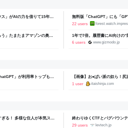
ス」がAIの力を借りて15年ぶ
無料版「ChatGPT」にも「GP
hrome」も走り回る。復活記念で
限へ／Plus/Proでも「GPT
22 users
forest.watch.impres
ろう」たまたまアマゾンの奥地
1年で7倍。履歴書にAI向けの“
んな幽霊がいるのか聞いたら、
6 users
www.gizmodo.jp
hatGPT」が利用率トップも、
【画像】お●ぱい派の奴ら！尻派
ンプ] - 人生の豊かさを生む瞬間
1 user
itaishinja.com
ア
ツすぎる！ 多様な住人が本気スキ
終わりゆくCTFとバグバウン
の価値向上”戦略 東京・中央
ること【フォーカス】 - レバテ
29 users
levtech.jp