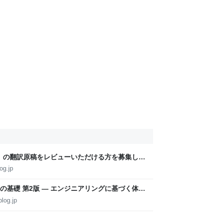
版』の翻訳原稿をレビューいただける方を募集しま
og.jp
基礎 第2版 ― エンジニアリングに基づく体系
blog
log.jp