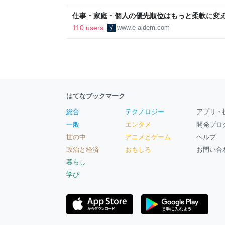
区
仕事・家庭・個人の優先順位はもっと柔軟に変えて
後の自分に伝えたいこと - りっすん by イーア
110 users
www.e-aidem.com
はてなブックマーク
総合
テクノロジー
アプリ・
一般
エンタメ
開発ブロ
世の中
アニメとゲーム
ヘルプ
政治と経済
おもしろ
お問い合
暮らし
学び