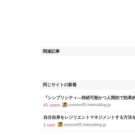
関連記事
同じサイトの新着
『シンプリシティ―持続可能かつ人間的で効果的
snoozer05's blog
45 users
snoozer05.hatenablog.jp
自分自身をレジリエントマネジメントする方法を学ぶ - s
1 user
snoozer05.hatenablog.jp