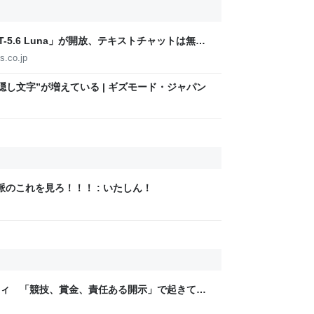
T-5.6 Luna」が開放、テキストチャットは無制
-5.6 Sol」が強化、即答・熟考をスライダーで調整
s.co.jp
隠し文字”が増えている | ギズモード・ジャパン
のこれを見ろ！！！ : いたしん！
ティ 「競技、賞金、責任ある開示」で起きてい
ックLAB