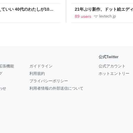
いい 40代のわたしが10年
21年ぶり新作、ドット絵エディタ
イデム
ついて作者に聞く【フォーカス】
89 users
levtech.jp
公式Twitter
拡張機能
ガイドライン
公式アカウント
グ
利用規約
ホットエントリー
プライバシーポリシー
わせ
利用者情報の外部送信について