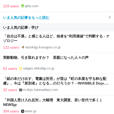
159 users
qiita.com
いま人気の記事をもっと読む
いま人気の記事 - 学び
「自分は不遇」と感じる人ほど、他者を“利用価値”で判断する - ナ
ゾロジー
122 users
nazology.kusuguru.co.jp
実験動物、引き取れますか？ 里親になった人々の声
61 users
natgeo.nikkeibp.co.jp
「紙の本だけ出す、電書は拒否」が昔は『町の本屋を守る粋な配
慮』、今は『差別者』となる…のだろうか？ - INVISIBLE Dojo.
ーQUIET & COLORFUL PLACE-
32 users
m-dojo.hatenadiary.com
「外国人受け入れ反対」大幅増 東大調査、若い世代で多く |
NEWSjp
304 users
news.jp