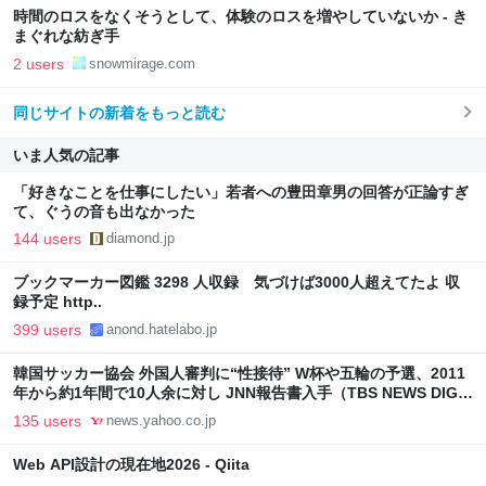
時間のロスをなくそうとして、体験のロスを増やしていないか - き
まぐれな紡ぎ手
2 users
snowmirage.com
同じサイトの新着をもっと読む
いま人気の記事
「好きなことを仕事にしたい」若者への豊田章男の回答が正論すぎ
て、ぐうの音も出なかった
144 users
diamond.jp
ブックマーカー図鑑 3298 人収録 気づけば3000人超えてたよ 収
録予定 http..
399 users
anond.hatelabo.jp
韓国サッカー協会 外国人審判に“性接待” W杯や五輪の予選、2011
年から約1年間で10人余に対し JNN報告書入手（TBS NEWS DIG
Powered by JNN） - Yahoo!ニュース
135 users
news.yahoo.co.jp
Web API設計の現在地2026 - Qiita