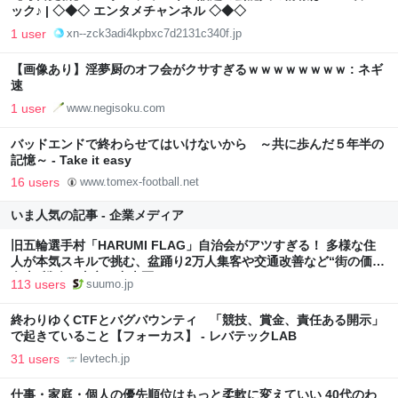
ック♪ | ◇◆◇ エンタメチャンネル ◇◆◇
1 user
xn--zck3adi4kpbxc7d2131c340f.jp
【画像あり】淫夢厨のオフ会がクサすぎるｗｗｗｗｗｗｗｗ : ネギ
速
1 user
www.negisoku.com
バッドエンドで終わらせてはいけないから ～共に歩んだ５年半の
記憶～ - Take it easy
16 users
www.tomex-football.net
いま人気の記事 - 企業メディア
旧五輪選手村「HARUMI FLAG」自治会がアツすぎる！ 多様な住
人が本気スキルで挑む、盆踊り2万人集客や交通改善など“街の価値
向上”戦略 東京・中央区
113 users
suumo.jp
終わりゆくCTFとバグバウンティ 「競技、賞金、責任ある開示」
で起きていること【フォーカス】 - レバテックLAB
31 users
levtech.jp
仕事・家庭・個人の優先順位はもっと柔軟に変えていい 40代のわ