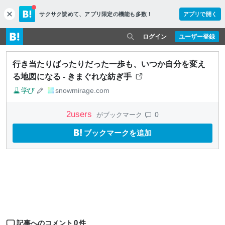
サクサク読めて、
アプリ限定の機能も多数！
アプリで開く
c
l
o
ログイン
ユーザー登録
s
e
行き当たりばったりだった一歩も、いつか自分を変え
る地図になる - きまぐれな紡ぎ手
学び
snowmirage.com
2
users
0
がブックマーク
ブックマークを追加
0
記事へのコメント
件