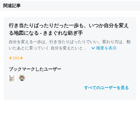
関連記事
行き当たりばったりだった一歩も、いつか自分を変え
る地図になる - きまぐれな紡ぎ手
自分を変える一歩は、行き当たりばったりでいい。変わり方は、動
いたあとに育っていく 自分を変えたいと...
概要を表示
193
y
y
e
e
ブックマークしたユーザー
ll
ll
o
o
w
w
すべてのユーザーを見る