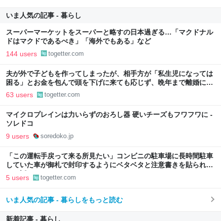
いま人気の記事 - 暮らし
スーパーマーケットをスーパーと略すの日本過ぎる…「マクドナル
ドはマクドであるべき」「海外でもある」など
144 users
togetter.com
夫が外で子どもを作ってしまったが、相手方が「私生児になっては
困る」とお金を包んで頭を下げに来ても応じず、晩年まで離婚に応
じなかった親戚の話→「一生復讐になる」「これ本人幸せなの？」
63 users
togetter.com
マイクロプレインは力いらずのおろし器 硬いチーズもフワフワに -
ソレドコ
9 users
soredoko.jp
「この運転手戻って来る所見たい」コンビニの駐車場に長時間駐車
していた車が御札で封印するようにベタベタと注意書きを貼られて
いた話
5 users
togetter.com
いま人気の記事 - 暮らしをもっと読む
新着記事 - 暮らし