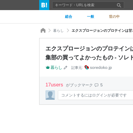
総合
一般
世の中
暮らし
エクスプロージョンのプロテイン
集部の買ってよかったもの - ソレ
暮らし
soredoko.jp
記事元:
17
users
5
がブックマーク
コメントするにはログインが必要です