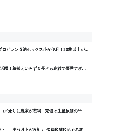
リプロピレン収納ボックス小が便利！30枚以上がス
活躍！着替えいらず＆長さも絶妙で優秀すぎた -
コメ余りに農家が悲鳴 売値は生産原価の半分
「今年でやめる」農家も｜FNNプライムオンラ
い」「半分以上が反対」 消費税減税めぐる舞台