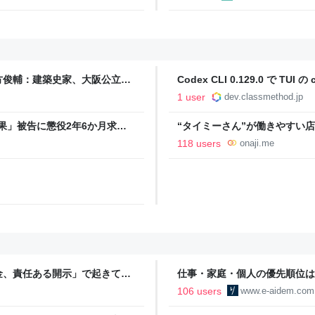
事実に考え込む
方俊輔：建築史家、大阪公立大
Codex CLI 0.129.0 で T
た | DevelopersIO
1 user
dev.classmethod.jp
麗果」被告に懲役2年6か月求刑
“タイミーさん”が働きやすい店
ーが見た、現場のリアル - 
118 users
onaji.me
金、責任ある開示」で起きてい
仕事・家庭・個人の優先順位は
の自分に伝えたいこと - りっす
106 users
www.e-aidem.com