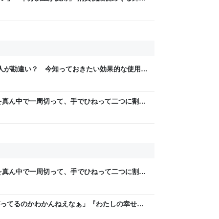
と本音【スポットライト】｜FNNプライムオン
の人が勘違い？ 今知っておきたい効果的な使用法
を真ん中で一周切って、手でひねって二つに割れ
ら、「あっ、これダメだ」となった→数々のア
を真ん中で一周切って、手でひねって二つに割れ
ら、「あっ、これダメだ」となった→数々のア
ってるのかわかんねえなぁ」『わたしの幸せな
レラストーリーが若者にヒットしているという