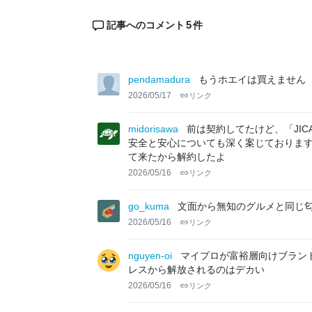
5
記事へのコメント
件
pendamadura
もうホエイは買えません
2026/05/17
リンク
midorisawa
前は契約してたけど、「JI
安全と安心についても深く案じておりま
て来たから解約したよ
2026/05/16
リンク
go_kuma
文面から無知のグルメと同じ
2026/05/16
リンク
nguyen-oi
マイプロが富裕層向けブラン
レスから解放されるのはデカい
2026/05/16
リンク