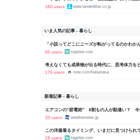
いる
160 users
www.landerblue.co.jp
いま人気の記事 - 暮らし
「小説ってどこにニーズが転がってるのかわか
結婚』のド直球ざまあ系シンデレラストーリー
65 users
togetter.com
事実に考え込む
考えなくても成果物が出る時代に、思考体力をどこ
176 users
note.com/hatamasa
新着記事 - 暮らし
エアコンの“節電術” 6割もの人が勘違い？ 
法 - ウェザーニュース
33 users
weathernews.jp
この洋服着るタイミング、いまだに見つけられ
適」「これで…授業参観に出ました」
18 users
togetter.com