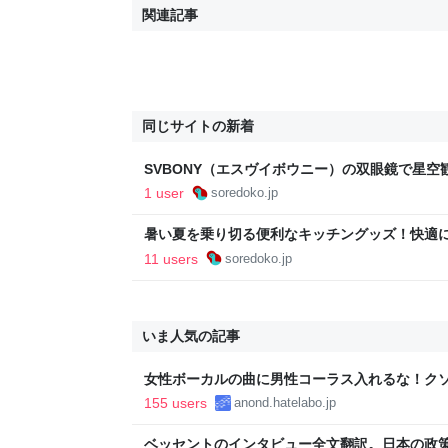
関連記事
同じサイトの新着
SVBONY（エスヴイボウニー）の双眼鏡で星
プでも大活躍 - ソレドコ
1 user
soredoko.jp
暑い夏を乗り切る便利なキッチングッズ！快適に麺
ドコ
11 users
soredoko.jp
いま人気の記事
女性ボーカルの曲に男性コーラス入れるな！ク
155 users
anond.hatelabo.jp
ベッセントのインタビュー全文翻訳。日本の政