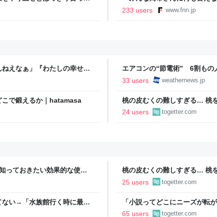
裏 自民党内でくすぶる慎重論
233 users
www.fnn.jp
ライン
んねえなぁ」『わたしの幸せな
エアコンの“節電術” 6割も
が若者にヒットしているという
- ウェザーニュース
33 users
weathernews.jp
で鍛えるか｜hatamasa
桃の皮むくの難しすぎる… 桃
ばいけるとのことでやってみた
24 users
togetter.com
ドバイスが寄せられる
今知っておきたい効果的な使用
桃の皮むくの難しすぎる… 桃
ばいけるとのことでやってみた
25 users
togetter.com
ドバイスが寄せられる
てない→「水族館行く時に最
「小説ってどこにニーズが転が
結婚』のド直球ざまあ系シンデ
65 users
togetter.com