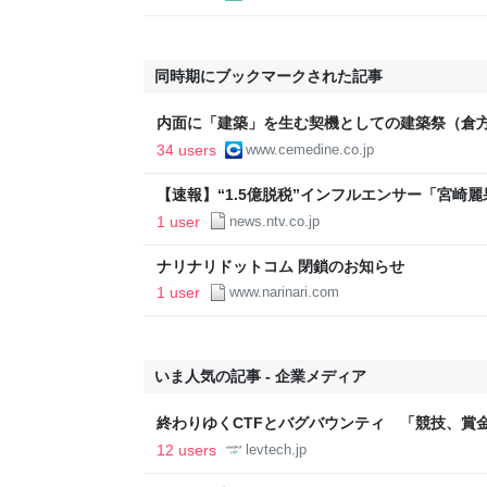
同時期にブックマークされた記事
内面に「建築」を生む契機としての建築祭（倉
学教授）
34 users
www.cemedine.co.jp
【速報】“1.5億脱税”インフルエンサー「宮崎
（2026年5月14日掲載）｜日テレNEWS NNN
1 user
news.ntv.co.jp
ナリナリドットコム 閉鎖のお知らせ
1 user
www.narinari.com
いま人気の記事 - 企業メディア
終わりゆくCTFとバグバウンティ 「競技、賞
ること【フォーカス】 - レバテックLAB
12 users
levtech.jp