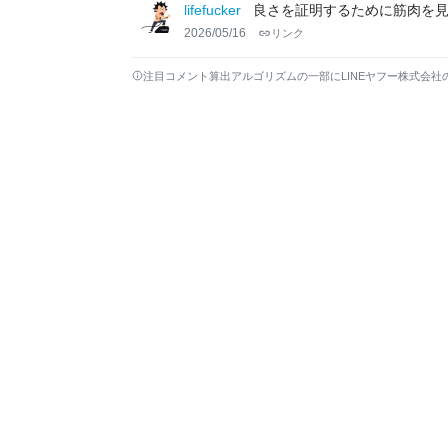
lifefucker
良さを証明するために筋肉を
2026/05/16
リンク
注目コメント算出アルゴリズムの一部にLINEヤフー株式会社