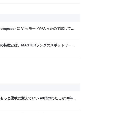
UI の composer に Vim モードが入ったので試してみ
の特徴とは。MASTERランクのスポットワーカ
おなじみ丨近くの店から、なじみの店へ。
もっと柔軟に変えていい 40代のわたしが10年後
ん by イーアイデム