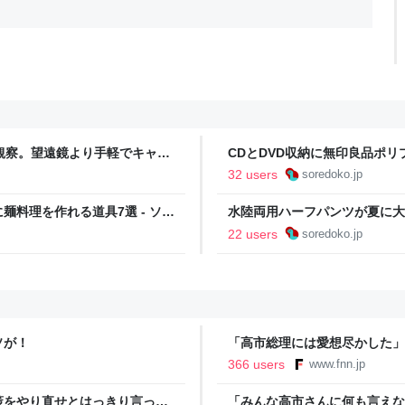
空観察。望遠鏡より手軽でキャン
CDとDVD収納に無印良品ポ
ッキリ収まる - ソレドコ
32 users
soredoko.jp
料理を作れる道具7選 - ソレ
水陸両用ハーフパンツが夏に大
ソレドコ
22 users
soredoko.jp
ソが！
「高市総理には愛想尽かした」
以下に…肥料代や燃料代は高騰
366 users
www.fnn.jp
イン
策をやり直せとはっきり言って
「みんな高市さんに何も言えな