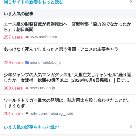
同じサイトの新着をもっと読む
いま人気の記事
エース級の財務官僚が異例転出へ 官邸幹部「協力的でなかったか
ら」：朝日新聞
257 users
www.asahi.com
あっけなく死んでしまったと思う漫画・アニメの主要キャラ
229 users
anond.hatelabo.jp
少年ジャンプの人気マンガグッズを“大量注文しキャンセル”繰り返
したか 女逮捕 総額43億円以上（2026年8月6日掲載）｜日テレ
NEWS NNN
369 users
news.ntv.co.jp
ワールドトリガー最大の発明は、味方同士を殺し合わせたことだ。
｜まくらぎ
201 users
note.com/makuragi_note
いま人気の記事をもっと読む