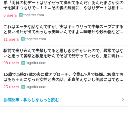
弟『明日の初デートはサイゼって決めてるんだ』あんたまさか女の
子を試すつもりで…！？→その後の展開に「やはりデートは相手へ
の思いやりの気持ち」
8 users
togetter.com
これはエッチな話なんですが、実はキュウリって中華スープにする
と良い出汁が出てめっちゃ美味いんですよ→味噌汁や炒め物など、
キュウリの加熱調理はいろいろある
11 users
togetter.com
駅前で座り込んで失禁してると思しき女性がいたので、尋常ではな
いと思って警察と救急を呼んでそばで見守っていたら、急に現れた
女性に「あなた何してるんですか！？」とスマホをはたき落とされ
98 users
togetter.com
た話
15歳で当時27歳の夫に猛アプローチ、交際1か月で妊娠…36歳でお
ばあちゃんになった女性と夫の話、正直笑えないし美談にはできな
いのでは？
25 users
togetter.com
新着記事 - 暮らしをもっと読む