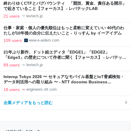
終わりゆくCTFとバグバウンティ 「競技、賞金、責任ある開示」
で起きていること【フォーカス】 - レバテックLAB
21 users
levtech.jp
仕事・家庭・個人の優先順位はもっと柔軟に変えていい 40代のわ
たしが10年後の自分に伝えたいこと - りっすん by イーアイデム
109 users
www.e-aidem.com
21年ぶり新作、ドット絵エディタ「EDGE1」「EDGE2」
「Edge3」の歴史について作者に聞く【フォーカス】 - レバテック
LAB
89 users
levtech.jp
Interop Tokyo 2026 〜 セキュアなモバイル基盤とIoT脅威検知・
データ利活用への取り組み 〜 - NTT docomo Business
Engineers' Blog
18 users
engineers.ntt.com
企業メディアをもっと読む