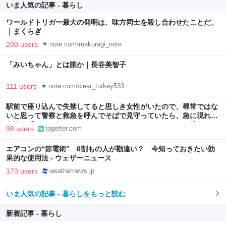
いま人気の記事 - 暮らし
ワールドトリガー最大の発明は、味方同士を殺し合わせたことだ。
｜まくらぎ
200 users
note.com/makuragi_note
「みいちゃん」とは誰か｜長谷美智子
111 users
note.com/clear_turkey533
駅前で座り込んで失禁してると思しき女性がいたので、尋常ではな
いと思って警察と救急を呼んでそばで見守っていたら、急に現れた
女性に「あなた何してるんですか！？」とスマホをはたき落とされ
98 users
togetter.com
た話
エアコンの“節電術” 6割もの人が勘違い？ 今知っておきたい効
果的な使用法 - ウェザーニュース
173 users
weathernews.jp
いま人気の記事 - 暮らしをもっと読む
新着記事 - 暮らし