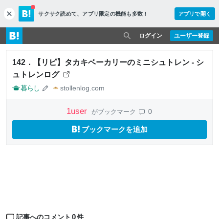
サクサク読めて、
アプリ限定の機能も多数！
アプリで開く
c
l
o
ログイン
ユーザー登録
s
e
142．【リピ】タカキベーカリーのミニシュトレン - シ
ュトレンログ
暮らし
stollenlog.com
1
user
0
がブックマーク
ブックマークを追加
0
記事へのコメント
件