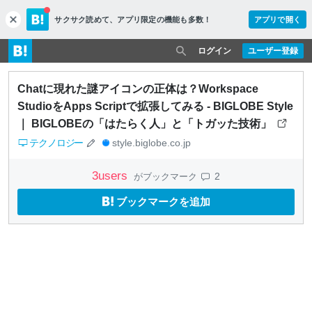
サクサク読めて、
アプリ限定の機能も多数！
アプリで開く
c
l
o
ログイン
ユーザー登録
s
e
Chatに現れた謎アイコンの正体は？Workspace
StudioをApps Scriptで拡張してみる - BIGLOBE Style
｜ BIGLOBEの「はたらく人」と「トガッた技術」
テクノロジー
style.biglobe.co.jp
3
users
2
がブックマーク
ブックマークを追加