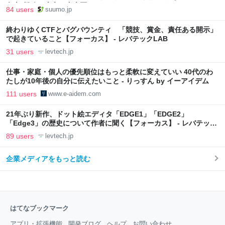
向上”戦略 東京・中央区
84 users
suumo.jp
終わりゆくCTFとバグバウンティ 「競技、賞金、責任ある開示」
で起きていること【フォーカス】 - レバテックLAB
31 users
levtech.jp
仕事・家庭・個人の優先順位はもっと柔軟に変えていい 40代のわ
たしが10年後の自分に伝えたいこと - りっすん by イーアイデム
111 users
www.e-aidem.com
21年ぶり新作、ドット絵エディタ「EDGE1」「EDGE2」
「Edge3」の歴史について作者に聞く【フォーカス】 - レバテック
LAB
89 users
levtech.jp
企業メディアをもっと読む
はてなブックマーク
アプリ・拡張機能
開発ブログ
ヘルプ
お問い合わせ