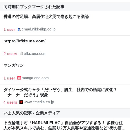
同時期にブックマークされた記事
香港の竹足場、高層住宅火災で巻き起こる議論
1 user
cmad.nikkeibp.co.jp
https://bfkizuna.com/
2 users
bfkizuna.com
マンガワン
1 user
manga-one.com
ダイソー公式キャラ「だいぞう」誕生 社内での語尾に変化？
「ナニナニだぞう」現象
4 users
www.itmedia.co.jp
いま人気の記事 - 企業メディア
旧五輪選手村「HARUMI FLAG」自治会がアツすぎる！ 多様な住
人が本気スキルで挑む、盆踊り2万人集客や交通改善など“街の価値