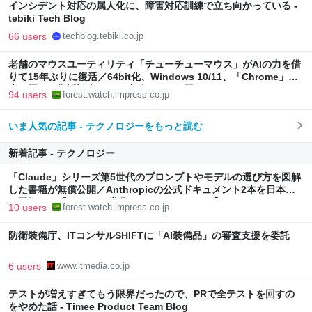
インシデント対応の属人化に、障害対応訓練で立ち向かっている -
tebiki Tech Blog
66 users
techblog.tebiki.co.jp
老舗のマウスユーティリティ「チューチューマウス」がAIの力を借
りて15年ぶりに復活／64bit化、Windows 10/11、「Chrome」も
走り回る。復活記念で2026年末まで500円
94 users
forest.watch.impress.co.jp
いま人気の記事 - テクノロジーをもっと読む
新着記事 - テクノロジー
「Claude」シリーズ第5世代のプロンプトやモデルの選び方を図解
した書籍が無償公開／Anthropicの公式ドキュメント2本を日本語
で図解した『Claude 5世代 マスターガイド』【Book Watch/ニュ
10 users
forest.watch.impress.co.jp
ース】
防衛装備庁、ITコンサルSHIFTに「AI装備品」の審査支援を委託
6 users
www.itmedia.co.jp
テストが増えすぎてもう限界だったので、PRで全テストを回すの
をやめた話 - Timee Product Team Blog