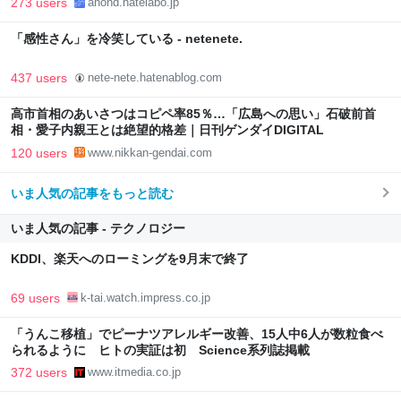
273 users
anond.hatelabo.jp
「感性さん」を冷笑している - netenete.
437 users
nete-nete.hatenablog.com
高市首相のあいさつはコピペ率85％…「広島への思い」石破前首
相・愛子内親王とは絶望的格差｜日刊ゲンダイDIGITAL
120 users
www.nikkan-gendai.com
いま人気の記事をもっと読む
いま人気の記事 - テクノロジー
KDDI、楽天へのローミングを9月末で終了
69 users
k-tai.watch.impress.co.jp
「うんこ移植」でピーナツアレルギー改善、15人中6人が数粒食べ
られるように ヒトの実証は初 Science系列誌掲載
372 users
www.itmedia.co.jp