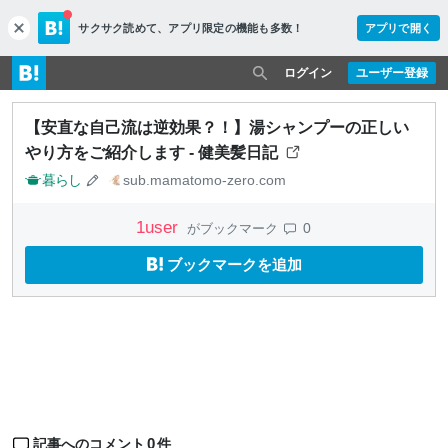
サクサク読めて、
アプリ限定の機能も多数！
アプリで開く
c
l
o
ログイン
ユーザー登録
s
e
【安直な自己流は逆効果？！】湯シャンプーの正しい
やり方をご紹介します - 健美髪日記
暮らし
sub.mamatomo-zero.com
1
user
0
がブックマーク
ブックマークを追加
0
記事へのコメント
件