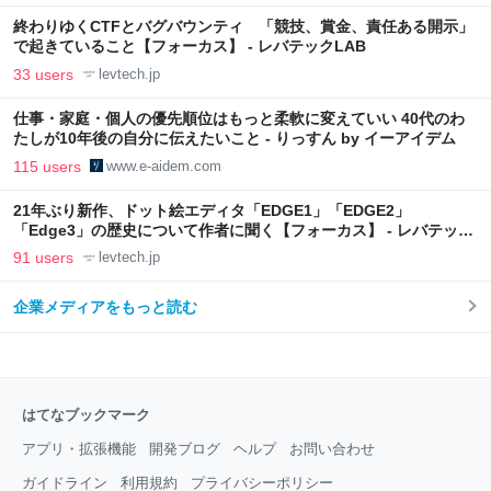
終わりゆくCTFとバグバウンティ 「競技、賞金、責任ある開示」
で起きていること【フォーカス】 - レバテックLAB
33 users
levtech.jp
仕事・家庭・個人の優先順位はもっと柔軟に変えていい 40代のわ
たしが10年後の自分に伝えたいこと - りっすん by イーアイデム
115 users
www.e-aidem.com
21年ぶり新作、ドット絵エディタ「EDGE1」「EDGE2」
「Edge3」の歴史について作者に聞く【フォーカス】 - レバテック
LAB
91 users
levtech.jp
企業メディアをもっと読む
はてなブックマーク
アプリ・拡張機能
開発ブログ
ヘルプ
お問い合わせ
ガイドライン
利用規約
プライバシーポリシー