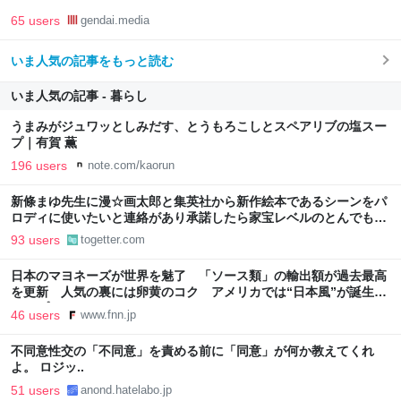
65 users
gendai.media
いま人気の記事をもっと読む
いま人気の記事 - 暮らし
うまみがジュワッとしみだす、とうもろこしとスペアリブの塩スー
プ｜有賀 薫
196 users
note.com/kaorun
新條まゆ先生に漫☆画太郎と集英社から新作絵本であるシーンをパ
ロディに使いたいと連絡があり承諾したら家宝レベルのとんでもな
いものが届いた
93 users
togetter.com
日本のマヨネーズが世界を魅了 「ソース類」の輸出額が過去最高
を更新 人気の裏には卵黄のコク アメリカでは“日本風”が誕生｜
FNNプライムオンライン
46 users
www.fnn.jp
不同意性交の「不同意」を責める前に「同意」が何か教えてくれ
よ。 ロジッ..
51 users
anond.hatelabo.jp