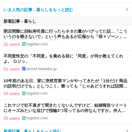
いま人気の記事 - 暮らしをもっと読む
新着記事 - 暮らし
閉店間際に回転寿司屋に行ったらネタの量がバグってた話…「こう
いうのを晒さないで」という声もあるが広報から「得々ゾーン」と
いう正規サービスだとの回答も
32 users
togetter.com
不同意性交の「不同意」を責める前に「同意」が何か教えてくれ
よ。 ロジッ..
51 users
anond.hatelabo.jp
10年前のある日、家に突然営業マンがやってきたが「1分だけ 商品
の説明だけでも」としつこく、断っても「じゃあどうすれば話聞い
てくれますか」と言われたので、ある方法で解決することに
16 users
togetter.com
これマジで社不過ぎて聞きたくないんですけど、結婚報告ツイート
にオーズみたいな並びで指輪3つ写ってるの何なんですか。仲人の
分？
26 users
togetter.com
新着記事 - 暮らしをもっと読む