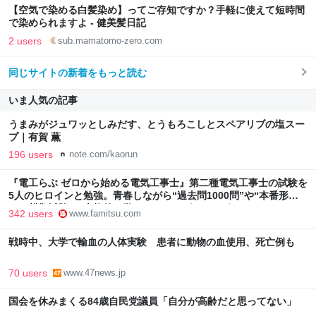
【空気で染める白髪染め】ってご存知ですか？手軽に使えて短時間
で染められますよ - 健美髪日記
2 users
sub.mamatomo-zero.com
同じサイトの新着をもっと読む
いま人気の記事
うまみがジュワッとしみだす、とうもろこしとスペアリブの塩スー
プ｜有賀 薫
196 users
note.com/kaorun
『電工らぶ ゼロから始める電気工事士』第二種電気工事士の試験を
5人のヒロインと勉強。青春しながら“過去問1000問”や“本番形式
CBT模擬試験”で本格的に学べるノベルゲーム | ゲーム・エンタメ
342 users
www.famitsu.com
最新情報のファミ通.com
戦時中、大学で輸血の人体実験 患者に動物の血使用、死亡例も
70 users
www.47news.jp
国会を休みまくる84歳自民党議員「自分が高齢だと思ってない」