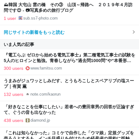
⛰️韓国 大屯山 雲の橋 その③ 山頂～帰路へ ２０１９年４月訪
問です😊 - 📷写真多めの旅行ブログ
1 user
sub.ss7-photo.com
同じサイトの新着をもっと読む
いま人気の記事
『電工らぶ ゼロから始める電気工事士』第二種電気工事士の試験を
5人のヒロインと勉強。青春しながら“過去問1000問”や“本番形式
CBT模擬試験”で本格的に学べるノベルゲーム | ゲーム・エンタメ
300 users
www.famitsu.com
最新情報のファミ通.com
うまみがジュワッとしみだす、とうもろこしとスペアリブの塩スー
プ｜有賀 薫
132 users
note.com/kaorun
「好きなことを仕事にしたい」若者への豊田章男の回答が正論すぎ
て、ぐうの音も出なかった
438 users
diamond.jp
「これは知らなかった」コミケで自作した「ウマ娘」定規グッズを
売ろうとするも、インチ目盛りを付けたため経産省の規約に抵触、