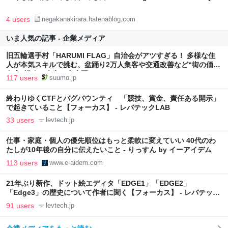
4 users
negakanakirara.hatenablog.com
いま人気の記事 - 企業メディア
旧五輪選手村「HARUMI FLAG」自治会がアツすぎる！ 多様な住
人が本気スキルで挑む、盆踊り2万人集客や交通改善など“街の価値
向上”戦略 東京・中央区
117 users
suumo.jp
終わりゆくCTFとバグバウンティ 「競技、賞金、責任ある開示」
で起きていること【フォーカス】 - レバテックLAB
33 users
levtech.jp
仕事・家庭・個人の優先順位はもっと柔軟に変えていい 40代のわ
たしが10年後の自分に伝えたいこと - りっすん by イーアイデム
113 users
www.e-aidem.com
21年ぶり新作、ドット絵エディタ「EDGE1」「EDGE2」
「Edge3」の歴史について作者に聞く【フォーカス】 - レバテック
LAB
91 users
levtech.jp