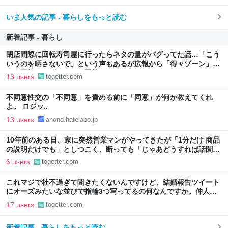
いま人気の記事 - 暮らしをもっと読む
新着記事 - 暮らし
閉店間際に回転寿司屋に行ったらネタの量がバグってた話…「こう
いうのを晒さないで」という声もあるが広報から「得々ゾーン」と
いう正規サービスだとの回答も
13 users
togetter.com
不同意性交の「不同意」を責める前に「同意」が何か教えてくれ
よ。 ロジッ..
13 users
anond.hatelabo.jp
10年前のある日、家に突然営業マンがやってきたが「1分だけ 商品
の説明だけでも」としつこく、断っても「じゃあどうすれば話聞い
てくれますか」と言われたので、ある方法で解決することに
6 users
togetter.com
これマジで社不過ぎて聞きたくないんですけど、結婚報告ツイート
にオーズみたいな並びで指輪3つ写ってるの何なんですか。仲人の
分？
17 users
togetter.com
新着記事 - 暮らしをもっと読む