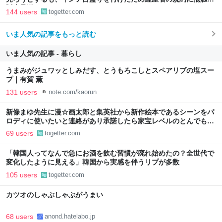
販売見送りに
144 users
togetter.com
いま人気の記事をもっと読む
いま人気の記事 - 暮らし
うまみがジュワッとしみだす、とうもろこしとスペアリブの塩スー
プ｜有賀 薫
131 users
note.com/kaorun
新條まゆ先生に漫☆画太郎と集英社から新作絵本であるシーンをパ
ロディに使いたいと連絡があり承諾したら家宝レベルのとんでもな
いものが届いた
69 users
togetter.com
「韓国人ってなんで急にお酒を飲む習慣が廃れ始めたの？全世代で
変化したように見える」韓国から実感を伴うリプが多数
105 users
togetter.com
カツオのしゃぶしゃぶがうまい
68 users
anond.hatelabo.jp