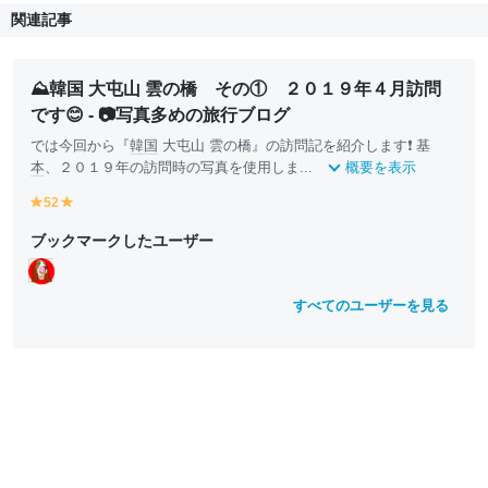
関連記事
⛰️韓国 大屯山 雲の橋 その① ２０１９年４月訪問
です😊 - 📷写真多めの旅行ブログ
では今回から『
韓国
大屯山 雲の橋』の訪問記を紹介します❗ 基
本
、２０１９年の訪問時の写真を使用しま...
概要を表示
52
y
y
e
e
ブックマークしたユーザー
ll
ll
o
o
w
w
すべてのユーザーを見る