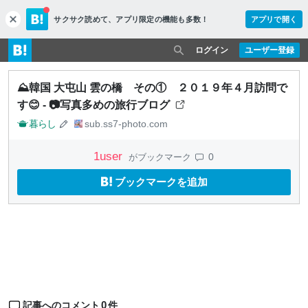
サクサク読めて、
アプリ限定の機能も多数！
アプリで開く
c
l
o
ログイン
ユーザー登録
s
e
⛰️韓国 大屯山 雲の橋 その① ２０１９年４月訪問で
す😊 - 📷写真多めの旅行ブログ
暮らし
sub.ss7-photo.com
1
user
0
がブックマーク
ブックマークを追加
0
記事へのコメント
件