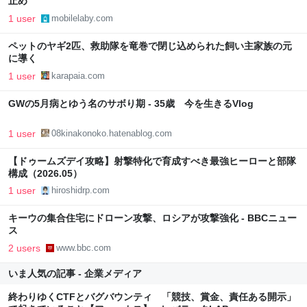
止め
1 user
mobilelaby.com
ペットのヤギ2匹、救助隊を竜巻で閉じ込められた飼い主家族の元
に導く
1 user
karapaia.com
GWの5月病とゆう名のサボり期 - 35歳 今を生きるVlog
1 user
08kinakonoko.hatenablog.com
【ドゥームズデイ攻略】射撃特化で育成すべき最強ヒーローと部隊
構成（2026.05）
1 user
hiroshidrp.com
キーウの集合住宅にドローン攻撃、ロシアが攻撃強化 - BBCニュー
ス
2 users
www.bbc.com
いま人気の記事 - 企業メディア
終わりゆくCTFとバグバウンティ 「競技、賞金、責任ある開示」