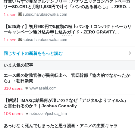
計量いらずで完全グルテンフリー！パナソニックコンパクトベーカ
リーSD-CB1と月額1,980円で叶う「パンのある暮らし」 - ZERO
GRAVITY LIFESTYLE そわかのサブスク情報室
1 user
subsc.harutasowaka.com
【5/25終了】初月980円で5種類の極上パンを！コンパクトベーカリ
ーキャンペーン駆け込み申し込みガイド - ZERO GRAVITY
LIFESTYLE そわかのサブスク情報室
1 user
subsc.harutasowaka.com
同じサイトの新着をもっと読む
いま人気の記事
エース級の財務官僚が異例転出へ 官邸幹部「協力的でなかったか
ら」：朝日新聞
310 users
www.asahi.com
【解説】IMAXは結局何が凄いの？なぜ「デジタルよりフィルム」
と言われるのか？｜Joshua Connolly
106 users
note.com/joshua_film
あっけなく死んでしまったと思う漫画・アニメの主要キャラ