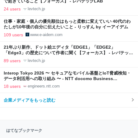
で起きていること【フォーカス】 - レバテックLAB
24 users
levtech.jp
仕事・家庭・個人の優先順位はもっと柔軟に変えていい 40代のわ
たしが10年後の自分に伝えたいこと - りっすん by イーアイデム
109 users
www.e-aidem.com
21年ぶり新作、ドット絵エディタ「EDGE1」「EDGE2」
「Edge3」の歴史について作者に聞く【フォーカス】 - レバテック
LAB
89 users
levtech.jp
Interop Tokyo 2026 〜 セキュアなモバイル基盤とIoT脅威検知・
データ利活用への取り組み 〜 - NTT docomo Business
Engineers' Blog
18 users
engineers.ntt.com
企業メディアをもっと読む
はてなブックマーク