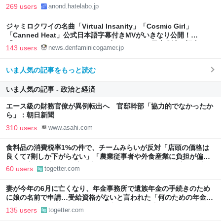
269 users
anond.hatelabo.jp
ジャミロクワイの名曲「Virtual Insanity」「Cosmic Girl」
「Canned Heat」公式日本語字幕付きMVがいきなり公開！
「SUMMER SONIC 2026」での9年ぶりとなる日本公演を記念して
143 users
news.denfaminicogamer.jp
いま人気の記事をもっと読む
いま人気の記事 - 政治と経済
エース級の財務官僚が異例転出へ 官邸幹部「協力的でなかったか
ら」：朝日新聞
310 users
www.asahi.com
食料品の消費税率1%の件で、チームみらいが反対「店頭の価格は
良くて7割しか下がらない」「農業従事者や外食産業に負担が偏
る」「高所得者ほど恩恵は大きい」「財源が不明確」が主な理由
60 users
togetter.com
妻が今年の6月に亡くなり、年金事務所で遺族年金の手続きのため
に娘の名前で申請…受給資格がないと言われた「何のための年金な
のか」→貯金と考えるか？保険と考えるか？で違う
135 users
togetter.com