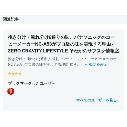
関連記事
挽き分け・淹れ分け6通りの味。パナソニックのコー
ヒーメーカーNC-A58がプロ級の味を実現する理由 -
ZERO GRAVITY LIFESTYLE そわかのサブスク情報室
挽き分け・淹れ分け6通りの味。
パナソニック
の
コーヒー
メーカー
NC-A58がプロ級の味を実現する理由 挽き...
概要を表示
y
y
y
y
e
e
e
e
ブックマークしたユーザー
ll
ll
ll
ll
o
o
o
o
w
w
w
w
すべてのユーザーを見る