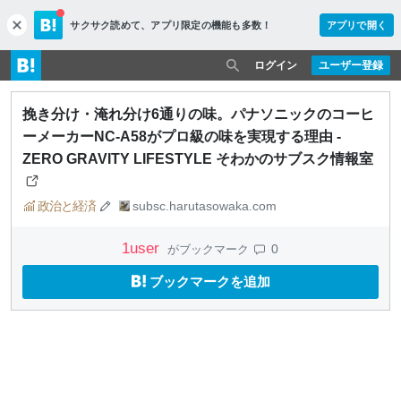
サクサク読めて、
アプリ限定の機能も多数！
アプリで開く
c
l
o
ログイン
ユーザー登録
s
e
挽き分け・淹れ分け6通りの味。パナソニックのコーヒ
ーメーカーNC-A58がプロ級の味を実現する理由 -
ZERO GRAVITY LIFESTYLE そわかのサブスク情報室
政治と経済
subsc.harutasowaka.com
1
user
0
がブックマーク
ブックマークを追加