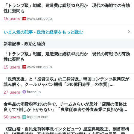
「トランプ級」戦艦、建造費は総額43兆円か 現代の海戦での有効
性に疑問も
15 users
www.cnn.co.jp
いま人気の記事 - 政治と経済をもっと読む
新着記事 - 政治と経済
「トランプ級」戦艦、建造費は総額43兆円か 現代の海戦での有効
性に疑問も
15 users
www.cnn.co.jp
「政策支援」と「投資回収」の二律背反。韓国コンテンツ振興院が
読み解く、クールジャパン機構「540億円赤字」の本質 |
Branc（ブラン）-Brand New Creativity-
27 users
branc.jp
食料品の消費税率1%の件で、チームみらいが反対「店頭の価格は
良くて7割しか下がらない」「農業従事者や外食産業に負担が偏
る」「高所得者ほど恩恵は大きい」「財源が不明確」が主な理由
60 users
togetter.com
《森山裕・自民党前幹事長インタビュー》皇室典範改正、副首都構