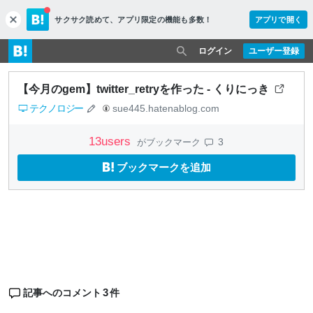
サクサク読めて、
アプリ限定の機能も多数！
アプリで開く
c
l
o
ログイン
ユーザー登録
s
e
【今月のgem】twitter_retryを作った - くりにっき
テクノロジー
sue445.hatenablog.com
13
users
3
がブックマーク
ブックマークを追加
3
記事へのコメント
件