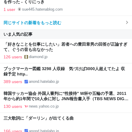
を作った - くりにっき
1 user
sue445.hatenablog.com
同じサイトの新着をもっと読む
いま人気の記事
「好きなことを仕事にしたい」若者への豊田章男の回答が正論すぎ
て、ぐうの音も出なかった
126 users
diamond.jp
ブックマーカー図鑑 3298 人収録 気づけば3000人超えてたよ 収
録予定 http..
389 users
anond.hatelabo.jp
韓国サッカー協会 外国人審判に“性接待” W杯や五輪の予選、2011
年から約1年間で10人余に対し JNN報告書入手（TBS NEWS DIG
Powered by JNN） - Yahoo!ニュース
130 users
news.yahoo.co.jp
三大歌詞に「ダーリン」が出てくる曲
166 users
anond.hatelabo.jp