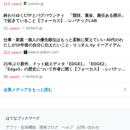
向上”戦略 東京・中央区
112 users
suumo.jp
終わりゆくCTFとバグバウンティ 「競技、賞金、責任ある開示」
で起きていること【フォーカス】 - レバテックLAB
31 users
levtech.jp
仕事・家庭・個人の優先順位はもっと柔軟に変えていい 40代のわ
たしが10年後の自分に伝えたいこと - りっすん by イーアイデム
112 users
www.e-aidem.com
21年ぶり新作、ドット絵エディタ「EDGE1」「EDGE2」
「Edge3」の歴史について作者に聞く【フォーカス】 - レバテック
LAB
90 users
levtech.jp
企業メディアをもっと読む
はてなブックマーク
アプリ・拡張機能
開発ブログ
ヘルプ
お問い合わせ