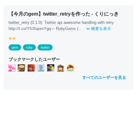
【今月のgem】twitter_retryを作った - くりにっき
twitter
_retry (0.1.0):
Twitter
api
awesome ha
ndl
ing w
it
h retry
http://t.co/YlUSqomYgq—
Ruby
G
em
s (...
概要を表示
y
y
e
e
gem
ruby
twitter
ll
ll
o
o
ブックマークしたユーザー
w
w
すべてのユーザーを見る