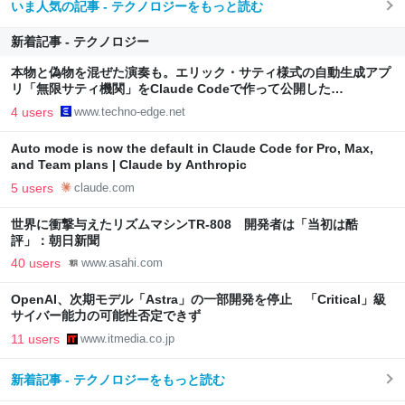
いま人気の記事 - テクノロジーをもっと読む
新着記事 - テクノロジー
本物と偽物を混ぜた演奏も。エリック・サティ様式の自動生成アプ
リ「無限サティ機関」をClaude Codeで作って公開した
（CloseBox） | テクノエッジ TechnoEdge
4 users
www.techno-edge.net
Auto mode is now the default in Claude Code for Pro, Max,
and Team plans | Claude by Anthropic
5 users
claude.com
世界に衝撃与えたリズムマシンTR-808 開発者は「当初は酷
評」：朝日新聞
40 users
www.asahi.com
OpenAI、次期モデル「Astra」の一部開発を停止 「Critical」級
サイバー能力の可能性否定できず
11 users
www.itmedia.co.jp
新着記事 - テクノロジーをもっと読む