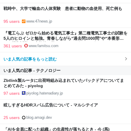
戦時中、大学で輸血の人体実験 患者に動物の血使用、死亡例も
95 users
www.47news.jp
『電工らぶ ゼロから始める電気工事士』第二種電気工事士の試験を
5人のヒロインと勉強。青春しながら“過去問1000問”や“本番形式
CBT模擬試験”で本格的に学べるノベルゲーム | ゲーム・エンタメ
361 users
www.famitsu.com
最新情報のファミ通.com
いま人気の記事をもっと読む
いま人気の記事 - テクノロジー
Zbtlink製ルータに出荷時組み込まれていたバックドアについてま
とめてみた - piyolog
97 users
piyolog.hatenadiary.jp
眩しすぎるHDRスパム広告について - マルシテイア
25 users
blog.amagi.dev
「AIを全員に配った組織」の生産性が落ちるとき - 🐴 (馬)