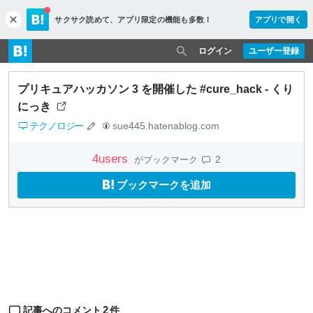
サクサク読めて、
アプリ限定の機能も多数！
アプリで開く
c
l
o
ログイン
ユーザー登録
s
e
プリキュアハッカソン 3 を開催した #cure_hack - くり
にっき
テクノロジー
sue445.hatenablog.com
4
users
2
がブックマーク
ブックマークを追加
2
記事へのコメント
件