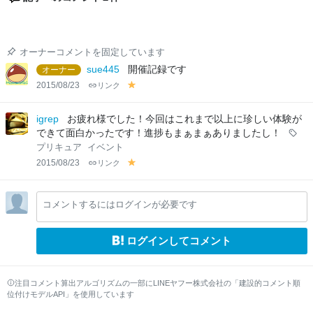
オーナーコメントを固定しています
sue445
開催記録です
オーナー
2015/08/23
リンク
y
el
lo
igrep
お疲れ様でした！今回はこれまで以上に珍しい体験が
w
できて面白かったです！進捗もまぁまぁありましたし！
プリキュア
イベント
2015/08/23
リンク
y
el
lo
コメントするにはログインが必要です
w
ログインしてコメント
注目コメント算出アルゴリズムの一部にLINEヤフー株式会社の「建設的コメント順
位付けモデルAPI」を使用しています