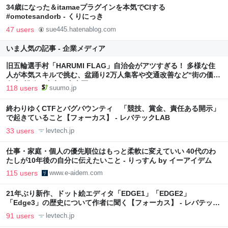
34歳になった＆itamaeプラグインを本気でCIする
#omotesandorb - くりにっき
47 users
sue445.hatenablog.com
いま人気の記事 - 企業メディア
旧五輪選手村「HARUMI FLAG」自治会がアツすぎる！ 多様な住
人が本気スキルで挑む、盆踊り2万人集客や交通改善など“街の価値
向上”戦略 東京・中央区
118 users
suumo.jp
終わりゆくCTFとバグバウンティ 「競技、賞金、責任ある開示」
で起きていること【フォーカス】 - レバテックLAB
33 users
levtech.jp
仕事・家庭・個人の優先順位はもっと柔軟に変えていい 40代のわ
たしが10年後の自分に伝えたいこと - りっすん by イーアイデム
115 users
www.e-aidem.com
21年ぶり新作、ドット絵エディタ「EDGE1」「EDGE2」
「Edge3」の歴史について作者に聞く【フォーカス】 - レバテック
LAB
91 users
levtech.jp