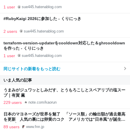
1 user
sue445.hatenablog.com
#RubyKaigi 2026に参加した - くりにっき
2 users
sue445.hatenablog.com
terraform-version-updaterをcooldown対応した＆ghrcooldown
を作った - くりにっき
1 user
sue445.hatenablog.com
同じサイトの新着をもっと読む
いま人気の記事
うまみがジュワッとしみだす、とうもろこしとスペアリブの塩スー
プ｜有賀 薫
229 users
note.com/kaorun
日本のマヨネーズが世界を魅了 「ソース類」の輸出額が過去最高
を更新 人気の裏には卵黄のコク アメリカでは“日本風”が誕生｜
FNNプライムオンライン
89 users
www.fnn.jp