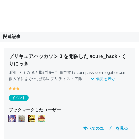
関連記事
プリキュアハッカソン 3 を開催した #cure_hack - く
りにっき
3回目ともなると既に恒例行事ですね connpass.com
togetter
.com
個人的によかった試み プリティストア限...
概要を表示
y
y
y
e
e
e
イベント
ll
ll
ll
o
o
o
ブックマークしたユーザー
w
w
w
すべてのユーザーを見る