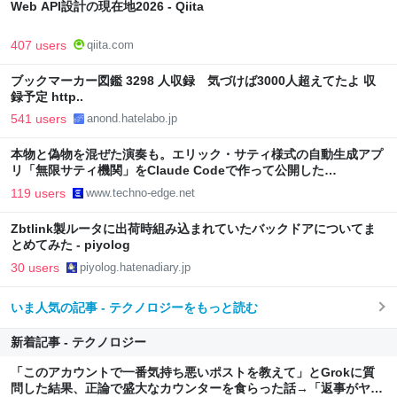
Web API設計の現在地2026 - Qiita
407 users
qiita.com
ブックマーカー図鑑 3298 人収録 気づけば3000人超えてたよ 収
録予定 http..
541 users
anond.hatelabo.jp
本物と偽物を混ぜた演奏も。エリック・サティ様式の自動生成アプ
リ「無限サティ機関」をClaude Codeで作って公開した
（CloseBox） | テクノエッジ TechnoEdge
119 users
www.techno-edge.net
Zbtlink製ルータに出荷時組み込まれていたバックドアについてま
とめてみた - piyolog
30 users
piyolog.hatenadiary.jp
いま人気の記事 - テクノロジーをもっと読む
新着記事 - テクノロジー
「このアカウントで一番気持ち悪いポストを教えて」とGrokに質
問した結果、正論で盛大なカウンターを食らった話→「返事がヤバ