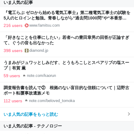
いま人気の記事
『電工らぶ ゼロから始める電気工事士』第二種電気工事士の試験を
5人のヒロインと勉強。青春しながら“過去問1000問”や“本番形式
CBT模擬試験”で本格的に学べるノベルゲーム | ゲーム・エンタメ
216 users
www.famitsu.com
最新情報のファミ通.com
「好きなことを仕事にしたい」若者への豊田章男の回答が正論すぎ
て、ぐうの音も出なかった
398 users
diamond.jp
うまみがジュワッとしみだす、とうもろこしとスペアリブの塩スー
プ｜有賀 薫
59 users
note.com/kaorun
調査報告書を読んで② 根拠のない盲目的な信頼について｜辺野古
ボート転覆事故遺族メモ
112 users
note.com/beloved_tomoka
いま人気の記事をもっと読む
いま人気の記事 - テクノロジー