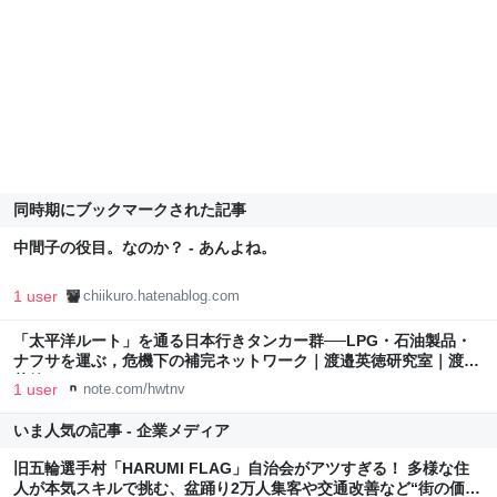
同時期にブックマークされた記事
中間子の役目。なのか？ - あんよね。
1 user
chiikuro.hatenablog.com
「太平洋ルート」を通る日本行きタンカー群──LPG・石油製品・
ナフサを運ぶ，危機下の補完ネットワーク｜渡邉英徳研究室｜渡邉
英徳
1 user
note.com/hwtnv
いま人気の記事 - 企業メディア
旧五輪選手村「HARUMI FLAG」自治会がアツすぎる！ 多様な住
人が本気スキルで挑む、盆踊り2万人集客や交通改善など“街の価値