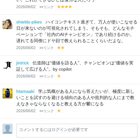
2026/06/02
リンク
y
y
y
y
el
el
el
el
lo
lo
lo
lo
shields-pikes
ハイコンテキスト過ぎて、万人が使いこなせる
w
w
w
w
日が来ないのが可視化されてしまう。そもそも、どんなモチ
ベーションで「社内のAIチャンピオン」であり続けるのか。
遅れてる同僚にドヤ顔で教えられることくらいだよな。
2026/06/02
リンク
y
y
el
el
lo
lo
jintrick
伝道師は“価値を語る人”、チャンピオンは“価値を実
w
w
証して広げる人”。by copilot
2026/06/02
リンク
y
el
lo
htamaaki
学ぶ気概がある人になら答えたいが、極度に新し
w
いことを試すのを避ける傾向のある人や批判的な人にまで教
えなきゃならなくなると教える方が鬱になる
2026/06/02
リンク
y
el
lo
コメントするにはログインが必要です
w