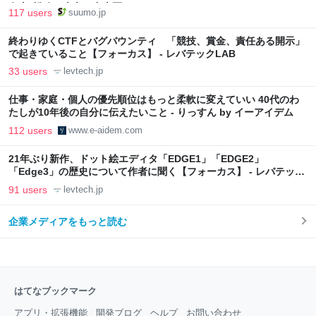
向上”戦略 東京・中央区
117 users
suumo.jp
終わりゆくCTFとバグバウンティ 「競技、賞金、責任ある開示」
で起きていること【フォーカス】 - レバテックLAB
33 users
levtech.jp
仕事・家庭・個人の優先順位はもっと柔軟に変えていい 40代のわ
たしが10年後の自分に伝えたいこと - りっすん by イーアイデム
112 users
www.e-aidem.com
21年ぶり新作、ドット絵エディタ「EDGE1」「EDGE2」
「Edge3」の歴史について作者に聞く【フォーカス】 - レバテック
LAB
91 users
levtech.jp
企業メディアをもっと読む
はてなブックマーク
アプリ・拡張機能
開発ブログ
ヘルプ
お問い合わせ