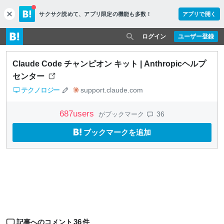
サクサク読めて、
アプリ限定の機能も多数！
アプリで開く
c
l
o
ログイン
ユーザー登録
s
e
Claude Code チャンピオン キット | Anthropicヘルプ
センター
テクノロジー
support.claude.com
687
users
36
がブックマーク
ブックマークを追加
36
記事へのコメント
件