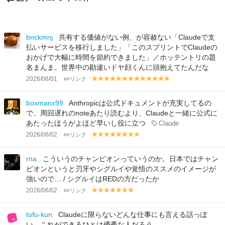
bnckmnj
共有する価値がない例、が容赦ない「Claudeで支
払いサービスを移行しました」「このスプリントでClaudeの
おかげで大幅に時間を節約できました」／ホッテントリの題
名まんま。世界中の勘違いドヤ顔くんに頭抱えてたんだな
2026/06/01
リンク
y
y
y
y
y
y
y
y
y
y
y
y
y
el
el
el
el
el
el
el
el
el
el
el
el
el
lo
lo
lo
lo
lo
lo
lo
lo
lo
lo
lo
lo
lo
boxmanx99
Anthropicは公式ドキュメントが充実してるの
w
w
w
w
w
w
w
w
w
w
w
w
w
で、周回遅れのnoteあたり読むより、Claudeと一緒に公式に
あたったほうがよほど早いし役に立つ
Claude
2026/06/02
リンク
y
y
y
y
y
y
y
y
el
el
el
el
el
el
el
el
lo
lo
lo
lo
lo
lo
lo
lo
rna
こういうのチャンピオンっていうのか。日本ではチャン
w
w
w
w
w
w
w
w
ピオンというと刃牙やシグルイや覚悟のススメのイメージが
強いので… / シグルイはREDの方だったか
2026/06/02
リンク
y
y
y
y
y
y
y
el
el
el
el
el
el
el
lo
lo
lo
lo
lo
lo
lo
tofu-kun
Claudeに限らないどんな仕事にも言える話っぽ
w
w
w
w
w
w
w
い。これができるひとは優秀な人だろう