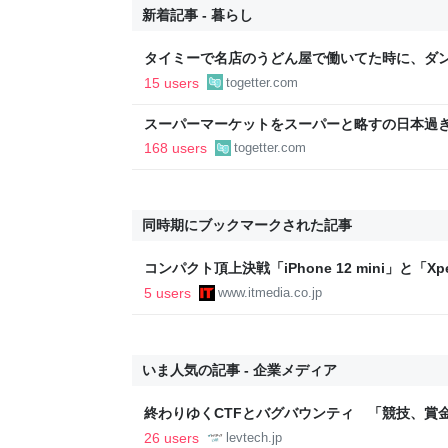
新着記事 - 暮らし
タイミーで名店のうどん屋で働いてた時に、ダン
せえなあ0.5秒で一皿洗えねーと金払わねーぞ
15 users
togetter.com
えろ」と耳元に囁いてきた話
スーパーマーケットをスーパーと略すの日本過
であるべき」「海外でもある」など
168 users
togetter.com
同時期にブックマークされた記事
コンパクト頂上決戦「iPhone 12 mini」と「Xpe
5 users
www.itmedia.co.jp
いま人気の記事 - 企業メディア
終わりゆくCTFとバグバウンティ 「競技、賞
ること【フォーカス】 - レバテックLAB
26 users
levtech.jp