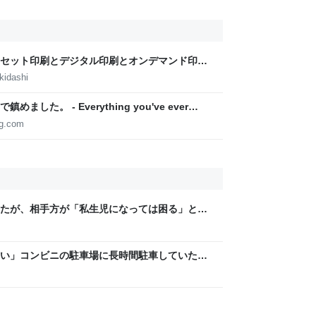
セット印刷とデジタル印刷とオンデマンド印刷
田淳子
kidashi
た。 - Everything you've ever
og.com
たが、相手方が「私生児になっては困る」とお
じず、晩年まで離婚に応じなかった親戚の話
人幸せなの？」
い」コンビニの駐車場に長時間駐車していた車
タと注意書きを貼られていた話