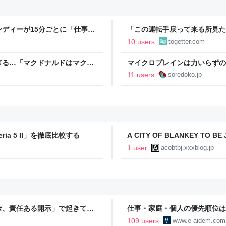
ディーが15分ごとに「仕事お
「この運転手戻って来る所見た
w」「存在がうぜえんだよ早く消
が御札で封印するようにベタベ
10 users
togetter.com
ぎる…「マクドナルドはマクド
マイクロプレインは力いらずのお
11 users
soredoko.jp
ria 5 II」を徹底比較する
A CITY OF BLANKEY TO BE 
1 user
acobtbj.xxxblog.jp
金、責任ある開示」で起きてい
仕事・家庭・個人の優先順位は
の自分に伝えたいこと - りっす
109 users
www.e-aidem.com