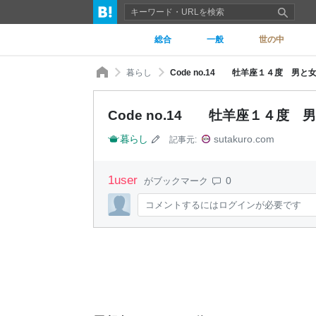
総合
一般
世の中
暮らし
Code no.14 牡羊座１４度 男
Code no.14 牡羊座１４度
暮らし
sutakuro.com
記事元:
1
user
0
がブックマーク
コメントするにはログインが必要です