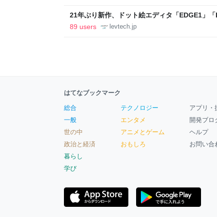
21年ぶり新作、ドット絵エディタ「EDGE1」「E
ついて作者に聞く【フォーカス】 - レバテックL
89 users
levtech.jp
はてなブックマーク
総合
テクノロジー
アプリ・
一般
エンタメ
開発ブロ
世の中
アニメとゲーム
ヘルプ
政治と経済
おもしろ
お問い合
暮らし
学び