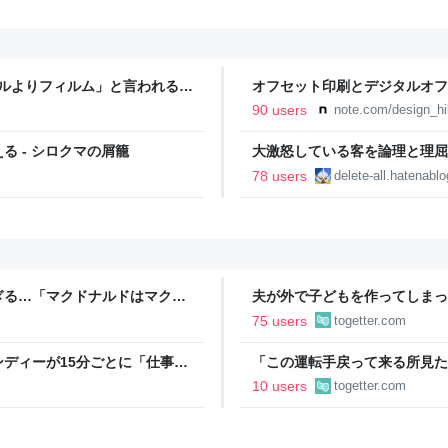
タルよりフィルム」と言われるの
オフセット印刷とデジタルオフ
と。｜デザインのひきだし 津
90 users
note.com/design_hi
 - シロクマの屑籠
大激怒している客を論理と理屈で鎮めまし
Dreamed
78 users
delete-all.hatenabl
ぎる…「マクドナルドはマクド
夫が外で子どもを作ってしまっ
金を包んで頭を下げに来ても応
75 users
togetter.com
→「一生復讐になる」「これ本
ディーが15分ごとに「仕事お
「この運転手戻って来る所見た
w」「存在がうぜえんだよ早く消
が御札で封印するようにベタベ
10 users
togetter.com