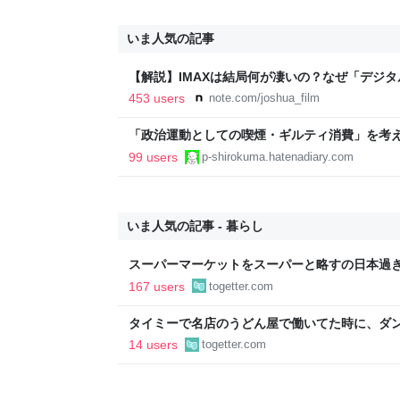
いま人気の記事
【解説】IMAXは結局何が凄いの？なぜ「デジ
か？｜Joshua Connolly
453 users
note.com/joshua_film
「政治運動としての喫煙・ギルティ消費」を考える
99 users
p-shirokuma.hatenadiary.com
いま人気の記事 - 暮らし
スーパーマーケットをスーパーと略すの日本過
であるべき」「海外でもある」など
167 users
togetter.com
タイミーで名店のうどん屋で働いてた時に、ダン
せえなあ0.5秒で一皿洗えねーと金払わねーぞ
14 users
togetter.com
えろ」と耳元に囁いてきた話