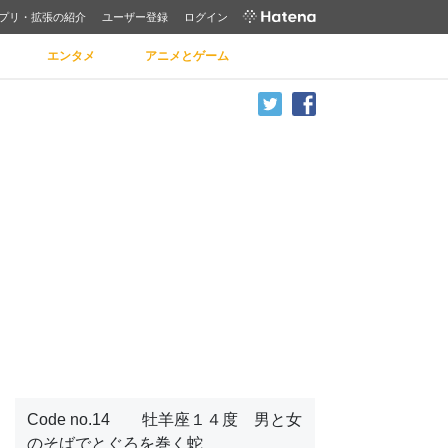
プリ・拡張の紹介
ユーザー登録
ログイン
エンタメ
アニメとゲーム
Code no.14 牡羊座１４度 男と女
のそばでとぐろを巻く蛇