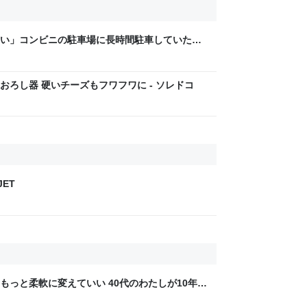
い」コンビニの駐車場に長時間駐車していた車
タと注意書きを貼られていた話
ろし器 硬いチーズもフワフワに - ソレドコ
JET
もっと柔軟に変えていい 40代のわたしが10年後
ん by イーアイデム