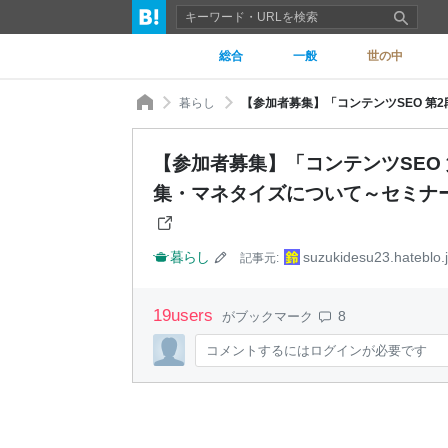
総合
一般
世の中
暮らし
【参加者募集】「コンテンツSEO 
集・マネタイズについて～セミナー」
暮らし
suzukidesu23.hateblo.
記事元:
19
users
8
がブックマーク
コメントするにはログインが必要です