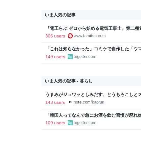
いま人気の記事
『電工らぶ ゼロから始める電気工事士』第二種
インと勉強。青春しながら“過去問1000問”や“
306 users
www.famitsu.com
に学べるノベルゲーム | ゲーム・エンタメ最新情
「これは知らなかった」コミケで自作した「ウ
るも、インチ目盛りを付けたため経産省の規約
149 users
togetter.com
いま人気の記事 - 暮らし
うまみがジュワッとしみだす、とうもろこしとス
143 users
note.com/kaorun
「韓国人ってなんで急にお酒を飲む習慣が廃れ
うに見える」韓国から実感を伴うリプが多数
109 users
togetter.com