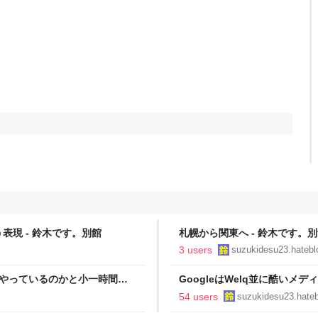
現 - 鈴木です。別館
札幌から関東へ - 鈴木です。
3 users
suzukidesu23.hateblo
をやっているのかと小一時間問
GoogleはWelq並に酷いメ
別館
54 users
suzukidesu23.hateb