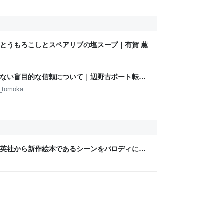
とうもろこしとスペアリブの塩スープ｜有賀 薫
ない盲目的な信頼について｜辺野古ボート転覆
d_tomoka
英社から新作絵本であるシーンをパロディに使
家宝レベルのとんでもないものが届いた