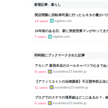
新着記事 - 暮らし
閉店間際に回転寿司屋に行ったらネタの量がバ
さないで」という声もあるが広報から「得々ゾ
14 users
togetter.com
の回答も
10年前のある日、家に突然営業マンがやってき
でも」としつこく、断っても「じゃあどうすれ
7 users
togetter.com
れたので、ある方法で解決することに
同時期にブックマークされた記事
アカシア 新宿本店のロールキャベツで心までぬぐ
8 users
suzukidesu23.hateblo.jp
【アフィリエイトの法律講座】不正競争防止法につ
11 users
suzukidesu23.hateblo.jp
ブログでのステマの境界線はどこにあるか？ - 
6 users
suzukidesu23.hateblo.jp