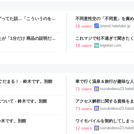
グってた話…「こういうのを晒
不同意性交の「不同意」を責め
ーン」という正規サービスだと
16 users
anond.hatelabo.jp
たが「1分だけ 商品の説明だけ
これマジで社不過ぎて聞きたく
ば話聞いてくれますか」と言わ
たいな並びで指輪3つ写ってる
18 users
togetter.com
だまる！ - 鈴木です。別館
車で行く温泉＆旅行が趣味な人
た - 鈴木です。別館
71 users
suzukidesu23.hateb
いて - 鈴木です。別館
アクセス解析に関する資格をま
いチャレンジ！ - 鈴木です。
73 users
suzukidesu23.hateb
鈴木です。別館
ワイモバイルを契約してしまっ
は11月11日まで - 鈴木です。
12 users
suzukidesu23.hateb