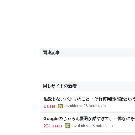
関連記事
同じサイトの新着
他愛もないパクリのこと・それ何周目の話という表
1 user
suzukidesu23.hateblo.jp
Googleのじゃらん優遇が酷すぎて、一体なに
い詰めたい - 鈴木です。別館
204 users
suzukidesu23.hateblo.jp