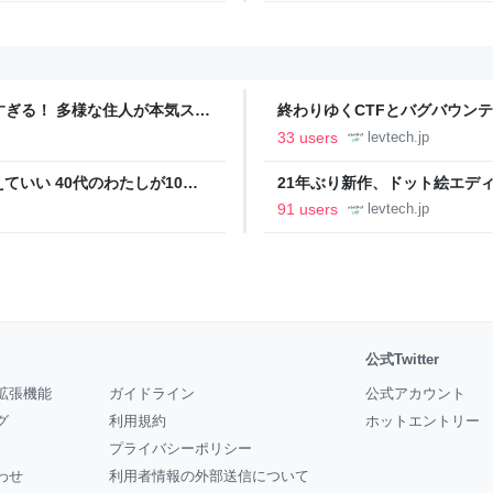
ツすぎる！ 多様な住人が本気スキ
終わりゆくCTFとバグバウン
の価値向上”戦略 東京・中央
ること【フォーカス】 - レバテ
33 users
levtech.jp
いい 40代のわたしが10年
21年ぶり新作、ドット絵エディタ
イデム
ついて作者に聞く【フォーカス】
91 users
levtech.jp
公式Twitter
拡張機能
ガイドライン
公式アカウント
グ
利用規約
ホットエントリー
プライバシーポリシー
わせ
利用者情報の外部送信について