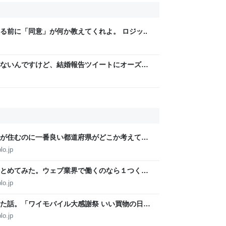
る前に「同意」が何か教えてくれよ。 ロジッ..
ないんですけど、結婚報告ツイートにオーズみ
の何なんですか。仲人の分？
が住むのに一番良い都道府県がどこか考えてみ
lo.jp
とめてみた。ウェブ業界で働くのなら１つくら
別館
lo.jp
た話。「ワイモバイル大感謝祭 いい買物の日」
別館
lo.jp