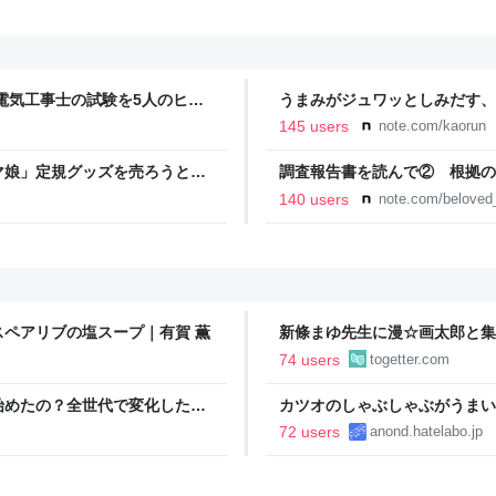
電気工事士の試験を5人のヒロ
うまみがジュワッとしみだす、
本番形式CBT模擬試験”で本格的
145 users
note.com/kaorun
報のファミ通.com
マ娘」定規グッズを売ろうとす
調査報告書を読んで② 根拠の
に抵触、販売見送りに
事故遺族メモ
140 users
note.com/belove
ペアリブの塩スープ｜有賀 薫
新條まゆ先生に漫☆画太郎と集
いたいと連絡があり承諾したら
74 users
togetter.com
始めたの？全世代で変化したよ
カツオのしゃぶしゃぶがうまい
72 users
anond.hatelabo.jp