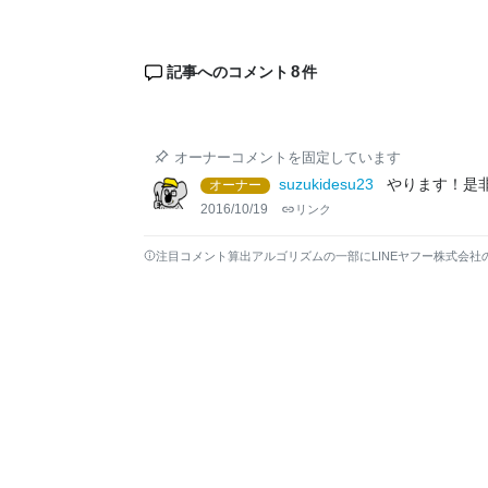
8
記事へのコメント
件
オーナーコメントを固定しています
suzukidesu23
やります！是
オーナー
2016/10/19
リンク
注目コメント算出アルゴリズムの一部にLINEヤフー株式会社