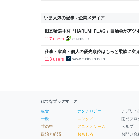
いま人気の記事 - 企業メディア
旧五輪選手村「HARUMI FLAG」自治会がア
ルで挑む、盆踊り2万人集客や交通改善など“街
117 users
suumo.jp
区
仕事・家庭・個人の優先順位はもっと柔軟に変えて
後の自分に伝えたいこと - りっすん by イーア
113 users
www.e-aidem.com
はてなブックマーク
総合
テクノロジー
アプリ・
一般
エンタメ
開発ブロ
世の中
アニメとゲーム
ヘルプ
政治と経済
おもしろ
お問い合