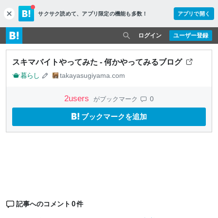
サクサク読めて、
アプリ限定の機能も多数！
アプリで開く
c
l
o
ログイン
ユーザー登録
s
e
スキマバイトやってみた - 何かやってみるブログ
暮らし
takayasugiyama.com
2
users
0
がブックマーク
ブックマークを追加
0
記事へのコメント
件