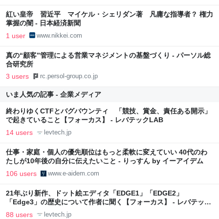
紅い皇帝 習近平 マイケル・シェリダン著 凡庸な指導者？ 権力
掌握の闇 - 日本経済新聞
1 user
www.nikkei.com
真の“顧客”管理による営業マネジメントの基盤づくり - パーソル総
合研究所
3 users
rc.persol-group.co.jp
いま人気の記事 - 企業メディア
終わりゆくCTFとバグバウンティ 「競技、賞金、責任ある開示」
で起きていること【フォーカス】 - レバテックLAB
14 users
levtech.jp
仕事・家庭・個人の優先順位はもっと柔軟に変えていい 40代のわ
たしが10年後の自分に伝えたいこと - りっすん by イーアイデム
106 users
www.e-aidem.com
21年ぶり新作、ドット絵エディタ「EDGE1」「EDGE2」
「Edge3」の歴史について作者に聞く【フォーカス】 - レバテック
LAB
88 users
levtech.jp