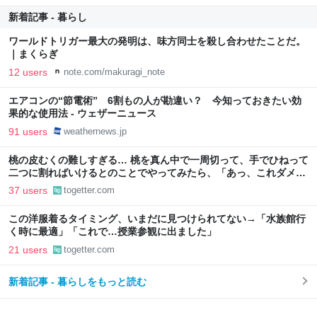
新着記事 - 暮らし
ワールドトリガー最大の発明は、味方同士を殺し合わせたことだ。
｜まくらぎ
12 users
note.com/makuragi_note
エアコンの“節電術” 6割もの人が勘違い？ 今知っておきたい効
果的な使用法 - ウェザーニュース
91 users
weathernews.jp
桃の皮むくの難しすぎる… 桃を真ん中で一周切って、手でひねって
二つに割ればいけるとのことでやってみたら、「あっ、これダメ
だ」となった→数々のアドバイスが寄せられる
37 users
togetter.com
この洋服着るタイミング、いまだに見つけられてない→「水族館行
く時に最適」「これで…授業参観に出ました」
21 users
togetter.com
新着記事 - 暮らしをもっと読む