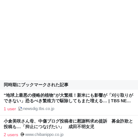
同時期にブックマークされた記事
“地球上最悪の侵略的植物”が大繁殖！新米にも影響が「刈り取りが
できない」恐るべき繁殖力で駆除してもまた増える… | TBS NEWS
DIG
1 user
newsdig.tbs.co.jp
小倉美咲さん母、中傷ブログ投稿者に慰謝料求め提訴 募金詐欺と
投稿も…「抑止につなげたい」 成田不明女児
2 users
www.chibanippo.co.jp