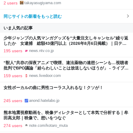
2 users
takayasugiyama.com
同じサイトの新着をもっと読む
いま人気の記事
少年ジャンプの人気マンガグッズを“大量注文しキャンセル”繰り返
したか 女逮捕 総額43億円以上（2026年8月6日掲載）｜日テレ
NEWS NNN
195 users
news.ntv.co.jp
“獣人”共存の深夜アニメで喫煙、違法薬物の連想シーンも…視聴者
批判でBPO議論「紛らわしいことは放送しないほうが」 - ライブド
アニュース
159 users
news.livedoor.com
女性ボーカルの曲に男性コーラス入れるな！クソが！
245 users
anond.hatelabo.jp
熊本地震視察動画を、映像ディレクターとして本気で分析する｜牟
田高太郎｜映像で、想いをつなぐ
274 users
note.com/kotaro_muta