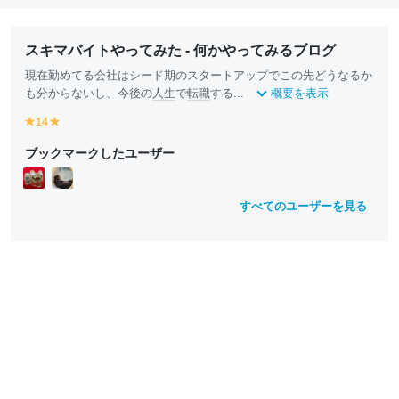
スキマバイトやってみた - 何かやってみるブログ
現在勤めてる会社はシード期のスタートアップでこの先どうなるか
も分からないし、今後の
人生
で
転職
する...
概要を表示
14
y
y
e
e
ブックマークしたユーザー
ll
ll
o
o
w
w
すべてのユーザーを見る