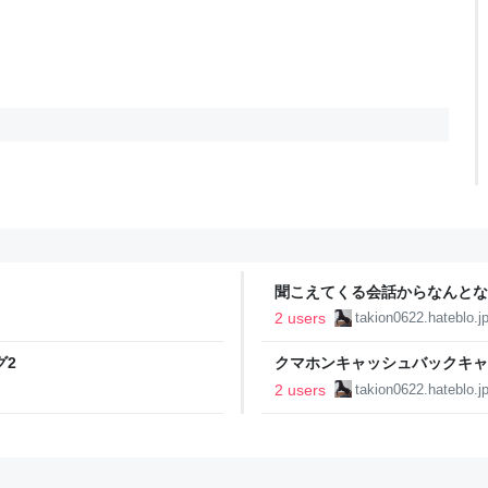
聞こえてくる会話からなんとなく
2 users
takion0622.hateblo.j
グ2
クマホンキャッシュバックキャ
ャンペーンも！ - タキオン062
2 users
takion0622.hateblo.j