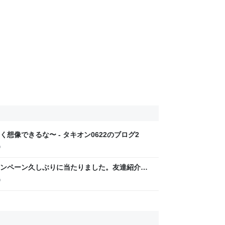
想像できるな〜 - タキオン0622のブログ2
p
ンペーン久しぶりに当たりました。友達紹介キ
2のブログ2
p