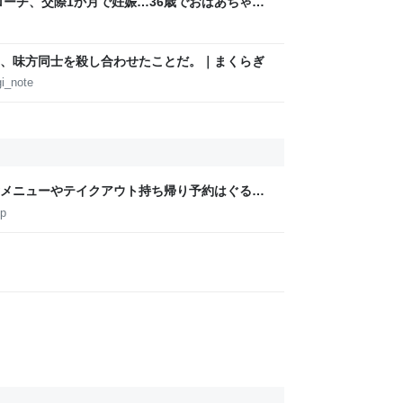
ローチ、交際1か月で妊娠…36歳でおばあちゃん
えないし美談にはできないのでは？
、味方同士を殺し合わせたことだ。｜まくらぎ
i_note
メニューやテイクアウト持ち帰り予約はぐるな
jp