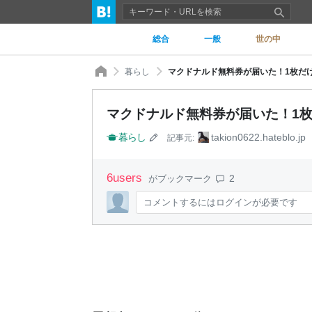
総合
一般
世の中
暮らし
マクドナルド無料券が届いた！1枚だけな
マクドナルド無料券が届いた！1枚だ
暮らし
takion0622.hateblo.jp
記事元:
6
users
2
がブックマーク
コメントするにはログインが必要です