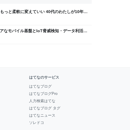
もっと柔軟に変えていい 40代のわたしが10年後
ん by イーアイデム
 〜 セキュアなモバイル基盤とIoT脅威検知・データ利活用
usiness Engineers' Blog
はてなのサービス
はてなブログ
はてなブログPro
人力検索はてな
はてなブログ タグ
はてなニュース
ソレドコ