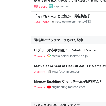
駅前で座り込んで失禁してると思しき女性がい
警察と救急を呼んでそばで見守っていたら、急
88 users
togetter.com
るんですか！？」とスマホをはたき落とされた
「みいちゃん」とは誰か｜長谷美智子
103 users
note.com/clear_turkey533
同時期にブックマークされた記事
UIブラー対応事例紹介｜Colorful Palette
2 users
media.colorfulpalette.co.jp
Status of School of Haskell 2.0 - FP Complet
2 users
www.fpcomplete.com
Merpay Enabling Client チームが目指す
2 users
engineering.mercari.com
いま人気の記事 - 企業メディア