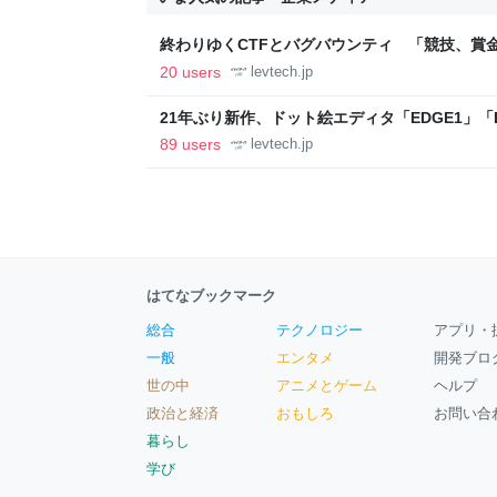
終わりゆくCTFとバグバウンティ 「競技、賞
ること【フォーカス】 - レバテックLAB
20 users
levtech.jp
21年ぶり新作、ドット絵エディタ「EDGE1」「E
ついて作者に聞く【フォーカス】 - レバテックL
89 users
levtech.jp
はてなブックマーク
総合
テクノロジー
アプリ・
一般
エンタメ
開発ブロ
世の中
アニメとゲーム
ヘルプ
政治と経済
おもしろ
お問い合
暮らし
学び