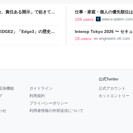
金、責任ある開示」で起きてい
仕事・家庭・個人の優先順位は
の自分に伝えたいこと - りっす
109 users
www.e-aidem.com
DGE2」「Edge3」の歴史に
Interop Tokyo 2026
AB
への取り組み 〜 - NTT docomo B
18 users
engineers.ntt.com
公式Twitter
拡張機能
ガイドライン
公式アカウント
グ
利用規約
ホットエントリー
プライバシーポリシー
わせ
利用者情報の外部送信について