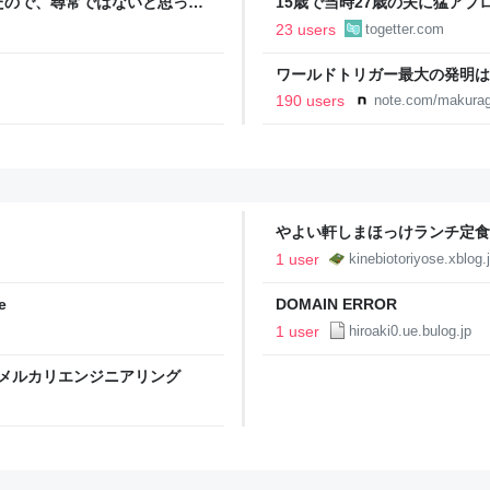
たので、尋常ではないと思って
15歳で当時27歳の夫に猛アプ
に現れた女性に「あなた何して
になった女性と夫の話、正直笑
23 users
togetter.com
話
ワールドトリガー最大の発明は
190 users
note.com/makurag
やよい軒しまほっけランチ定食
びで
1 user
kinebiotoriyose.xblog.
e
DOMAIN ERROR
1 user
hiroaki0.ue.bulog.jp
こと | メルカリエンジニアリング