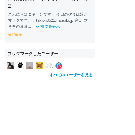
2
こんにちはタキオンです。 今日の夕
食
は娘と
マックです。 ↓ takion0622.hate
bl
o.jp 迎えに行
きそのまま...
概要を表示
190
y
y
e
e
ll
ll
o
o
ブックマークしたユーザー
w
w
すべてのユーザーを見る