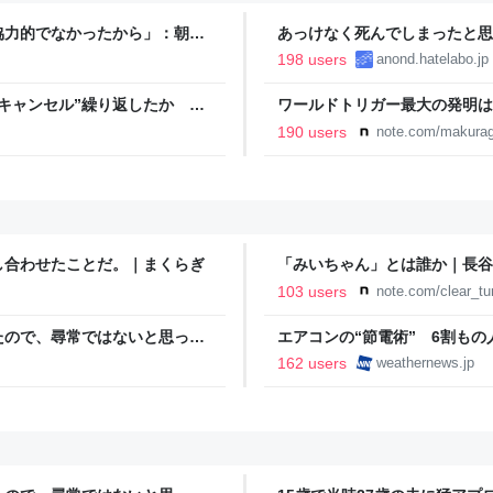
協力的でなかったから」：朝日
あっけなく死んでしまったと思
198 users
anond.hatelabo.jp
キャンセル”繰り返したか 女
ワールドトリガー最大の発明は
テレNEWS NNN
190 users
note.com/makurag
し合わせたことだ。｜まくらぎ
「みいちゃん」とは誰か｜長谷
103 users
note.com/clear_t
たので、尋常ではないと思って
エアコンの“節電術” 6割も
に現れた女性に「あなた何して
- ウェザーニュース
162 users
weathernews.jp
話