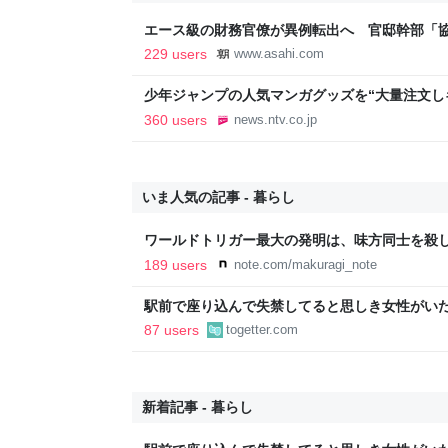
エース級の財務官僚が異例転出へ 官邸幹部「
新聞
229 users
www.asahi.com
少年ジャンプの人気マンガグッズを“大量注文し
逮捕 総額43億円以上（2026年8月6日掲載）｜日
360 users
news.ntv.co.jp
いま人気の記事 - 暮らし
ワールドトリガー最大の発明は、味方同士を殺
189 users
note.com/makuragi_note
駅前で座り込んで失禁してると思しき女性がい
警察と救急を呼んでそばで見守っていたら、急
87 users
togetter.com
るんですか！？」とスマホをはたき落とされた
新着記事 - 暮らし