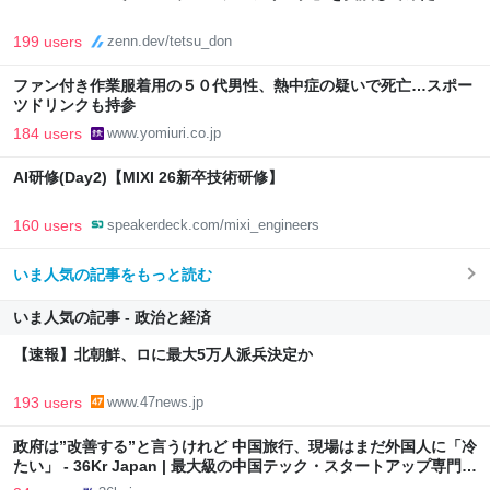
199 users
zenn.dev/tetsu_don
ファン付き作業服着用の５０代男性、熱中症の疑いで死亡…スポー
ツドリンクも持参
184 users
www.yomiuri.co.jp
AI研修(Day2)【MIXI 26新卒技術研修】
160 users
speakerdeck.com/mixi_engineers
いま人気の記事をもっと読む
いま人気の記事 - 政治と経済
【速報】北朝鮮、ロに最大5万人派兵決定か
193 users
www.47news.jp
政府は”改善する”と言うけれど 中国旅行、現場はまだ外国人に「冷
たい」 - 36Kr Japan | 最大級の中国テック・スタートアップ専門メ
ディア