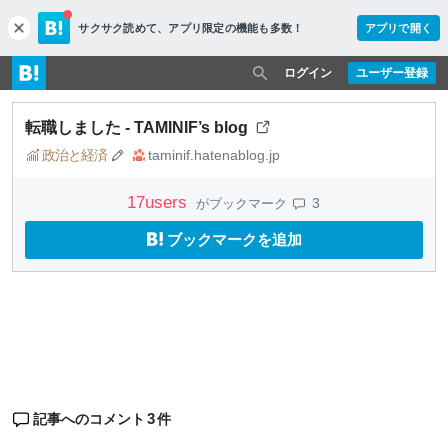
サクサク読めて、
アプリ限定の機能も多数！
アプリで開く
c
l
o
ログイン
ユーザー登録
s
e
転職しました - TAMINIF’s blog
政治と経済
taminif.hatenablog.jp
17
users
3
がブックマーク
ブックマークを追加
3
記事へのコメント
件