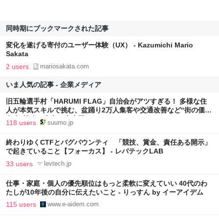
同時期にブックマークされた記事
変化を遂げる寄付のユーザー体験（UX） - Kazumichi Mario
Sakata
2 users
mariosakata.com
いま人気の記事 - 企業メディア
旧五輪選手村「HARUMI FLAG」自治会がアツすぎる！ 多様な住
人が本気スキルで挑む、盆踊り2万人集客や交通改善など“街の価値
向上”戦略 東京・中央区
118 users
suumo.jp
終わりゆくCTFとバグバウンティ 「競技、賞金、責任ある開示」
で起きていること【フォーカス】 - レバテックLAB
33 users
levtech.jp
仕事・家庭・個人の優先順位はもっと柔軟に変えていい 40代のわ
たしが10年後の自分に伝えたいこと - りっすん by イーアイデム
115 users
www.e-aidem.com