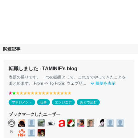
関連記事
転職しました - TAMINIF’s blog
表題の通りです。 一つの節目として、これまでやってきたことを
まとめます。 From -> To From: ウェブリ...
概要を表示
r
g
y
y
y
y
y
y
y
y
y
y
y
y
y
y
y
e
r
e
e
e
e
e
e
e
e
e
e
e
e
e
e
e
マネジメント
仕事
エンジニア
あとで読む
d
e
ll
ll
ll
ll
ll
ll
ll
ll
ll
ll
ll
ll
ll
ll
ll
e
o
o
o
o
o
o
o
o
o
o
o
o
o
o
o
ブックマークしたユーザー
n
w
w
w
w
w
w
w
w
w
w
w
w
w
w
w