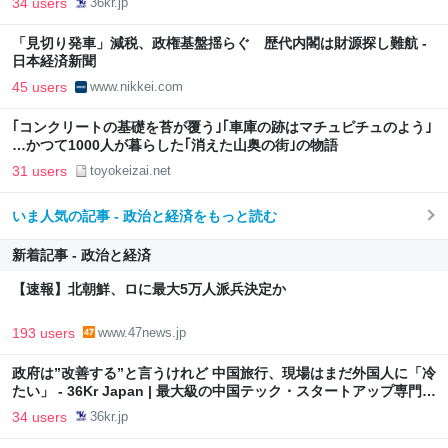
34 users
36kr.jp
「見切り発車」減税、政権基盤揺らぐ 歴代内閣は財源探し難航 -
日本経済新聞
45 users
www.nikkei.com
｢コンクリートの基礎を苔が覆う｣｢車庫の跡はマチュピチュのよう｣
…かつて1000人が暮らした｢消えた山奥の街｣の物語
31 users
toyokeizai.net
いま人気の記事 - 政治と経済をもっと読む
新着記事 - 政治と経済
【速報】北朝鮮、ロに最大5万人派兵決定か
193 users
www.47news.jp
政府は”改善する”と言うけれど 中国旅行、現場はまだ外国人に「冷
たい」 - 36Kr Japan | 最大級の中国テック・スタートアップ専門メ
ディア
34 users
36kr.jp