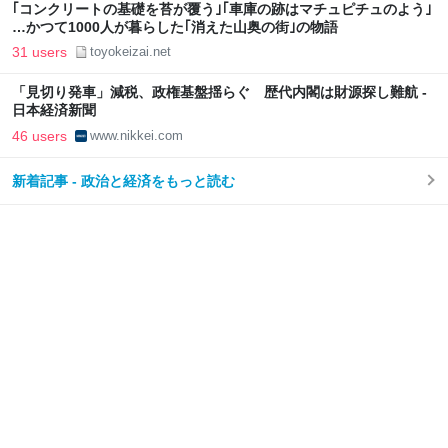
｢コンクリートの基礎を苔が覆う｣｢車庫の跡はマチュピチュのよう｣
…かつて1000人が暮らした｢消えた山奥の街｣の物語
31 users
toyokeizai.net
「見切り発車」減税、政権基盤揺らぐ 歴代内閣は財源探し難航 -
日本経済新聞
46 users
www.nikkei.com
新着記事 - 政治と経済をもっと読む