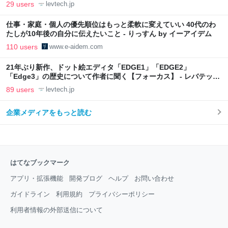
29 users
levtech.jp
仕事・家庭・個人の優先順位はもっと柔軟に変えていい 40代のわ
たしが10年後の自分に伝えたいこと - りっすん by イーアイデム
110 users
www.e-aidem.com
21年ぶり新作、ドット絵エディタ「EDGE1」「EDGE2」
「Edge3」の歴史について作者に聞く【フォーカス】 - レバテック
LAB
89 users
levtech.jp
企業メディアをもっと読む
はてなブックマーク
アプリ・拡張機能
開発ブログ
ヘルプ
お問い合わせ
ガイドライン
利用規約
プライバシーポリシー
利用者情報の外部送信について