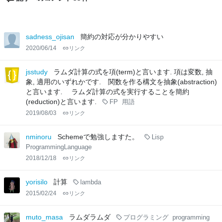
sadness_ojisan
簡約の対応が分かりやすい
2020/06/14
リンク
jsstudy
ラムダ計算の式を項(term)と言います. 項は変数, 抽
象, 適用のいずれかです. 関数を作る構文を抽象(abstraction)
と言います. ラムダ計算の式を実行することを簡約
(reduction)と言います.
FP
用語
2019/08/03
リンク
nminoru
Schemeで勉強しますた。
Lisp
ProgrammingLanguage
2018/12/18
リンク
yorisilo
計算
lambda
2015/02/24
リンク
muto_masa
ラムダラムダ
プログラミング
programming