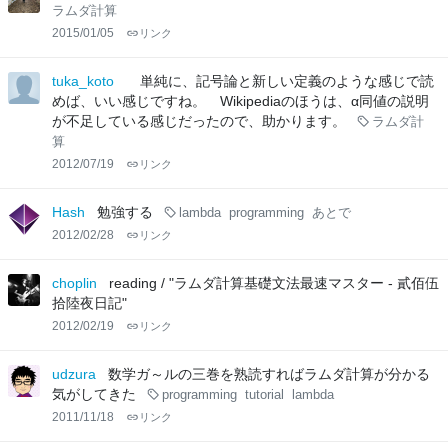
ラムダ計算
2015/01/05
リンク
tuka_koto
単純に、記号論と新しい定義のような感じで読
めば、いい感じですね。 Wikipediaのほうは、α同値の説明
が不足している感じだったので、助かります。
ラムダ計
算
2012/07/19
リンク
Hash
勉強する
lambda
programming
あとで
2012/02/28
リンク
choplin
reading / "ラムダ計算基礎文法最速マスター - 貳佰伍
拾陸夜日記"
2012/02/19
リンク
udzura
数学ガ～ルの三巻を熟読すればラムダ計算が分かる
気がしてきた
programming
tutorial
lambda
2011/11/18
リンク