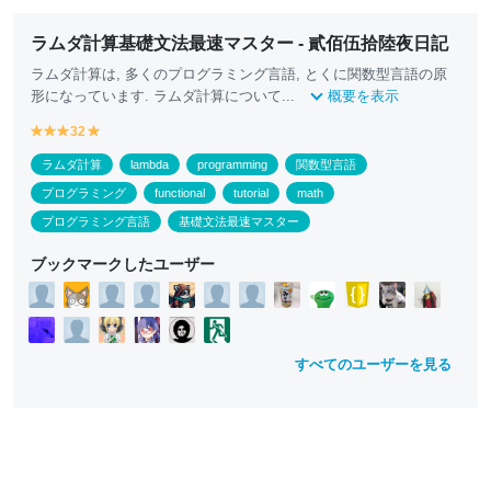
ラムダ計算基礎文法最速マスター - 貳佰伍拾陸夜日記
ラムダ計算は, 多くのプログラミング言語, とくに関数型言語の原
形になっています. ラムダ計算について...
概要を表示
y
y
32
y
y
e
e
e
e
ラムダ計算
lambda
programming
関数型言語
ll
ll
ll
ll
o
o
o
o
プログラミング
functional
tutorial
math
w
w
w
w
プログラミング言語
基礎文法最速マスター
ブックマークしたユーザー
すべてのユーザーを見る