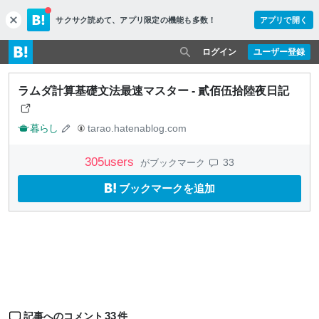
サクサク読めて、
アプリ限定の機能も多数！
アプリで開く
c
l
o
ログイン
ユーザー登録
s
e
ラムダ計算基礎文法最速マスター - 貳佰伍拾陸夜日記
暮らし
tarao.hatenablog.com
305
users
33
がブックマーク
ブックマークを追加
33
記事へのコメント
件