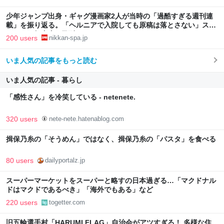
少年ジャンプ出身・ギャグ漫画家2人が当時の「過酷すぎる週刊連
載」を振り返る。「ヘルニアで入院しても原稿は落とさない」スト
イックな舞台裏 | 日刊SPA!
200 users
nikkan-spa.jp
いま人気の記事をもっと読む
いま人気の記事 - 暮らし
「感性さん」を冷笑している - netenete.
320 users
nete-nete.hatenablog.com
揖保乃糸の「そうめん」ではなく、揖保乃糸の「パスタ」を食べる
80 users
dailyportalz.jp
スーパーマーケットをスーパーと略すの日本過ぎる…「マクドナル
ドはマクドであるべき」「海外でもある」など
220 users
togetter.com
旧五輪選手村「HARUMI FLAG」自治会がアツすぎる！ 多様な住