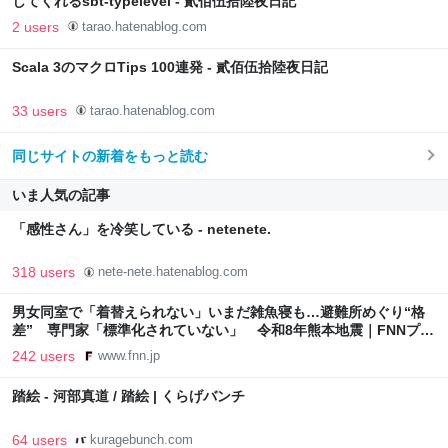
してくれるsbt-typelevel - 貳佰伍拾陸夜日記
2 users
tarao.hatenablog.com
Scala 3のマクロTips 100連発 - 貳佰伍拾陸夜日記
33 users
tarao.hatenablog.com
同じサイトの新着をもっと読む
いま人気の記事
「感性さん」を冷笑している - netenete.
318 users
nete-nete.hatenablog.com
男女同室で「着替えられない」いまだ雑魚寝も…避難所めぐり“格
差” 専門家「標準化されていない」 令和8年熊本地震｜FNNプラ
イムオンライン
242 users
www.fnn.jp
踏絵 - 河部真道 / 踏絵 | くらげバンチ
64 users
kuragebunch.com