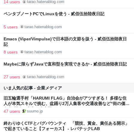
14 users
tarao.hatenablog.com
ペンタブノートPCでLinuxを使う - 貳佰伍拾陸夜日記
5 users
tarao.hatenablog.com
Emacs (Viper/Vimpulse)で日本語の文節を扱う - 貳佰伍拾陸夜日
記
8 users
tarao.hatenablog.com
Maybeに限らずJavaで直和型を実現できるか - 貳佰伍拾陸夜日記
27 users
tarao.hatenablog.com
いま人気の記事 - 企業メディア
旧五輪選手村「HARUMI FLAG」自治会がアツすぎる！ 多様な住
人が本気スキルで挑む、盆踊り2万人集客や交通改善など“街の価値
向上”戦略 東京・中央区
47 users
suumo.jp
終わりゆくCTFとバグバウンティ 「競技、賞金、責任ある開示」
で起きていること【フォーカス】 - レバテックLAB