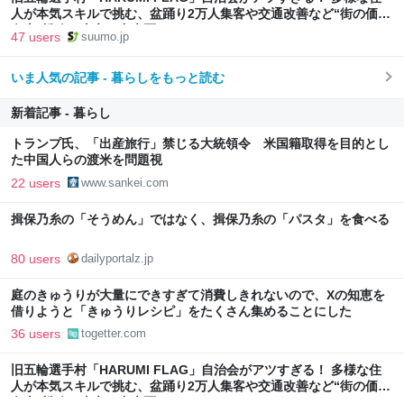
人が本気スキルで挑む、盆踊り2万人集客や交通改善など“街の価値
向上”戦略 東京・中央区
47 users
suumo.jp
いま人気の記事 - 暮らしをもっと読む
新着記事 - 暮らし
トランプ氏、「出産旅行」禁じる大統領令 米国籍取得を目的とし
た中国人らの渡米を問題視
22 users
www.sankei.com
揖保乃糸の「そうめん」ではなく、揖保乃糸の「パスタ」を食べる
80 users
dailyportalz.jp
庭のきゅうりが大量にできすぎて消費しきれないので、Xの知恵を
借りようと「きゅうりレシピ」をたくさん集めることにした
36 users
togetter.com
旧五輪選手村「HARUMI FLAG」自治会がアツすぎる！ 多様な住
人が本気スキルで挑む、盆踊り2万人集客や交通改善など“街の価値
向上”戦略 東京・中央区