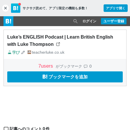
サクサク読めて、
アプリ限定の機能も多数！
アプリで開く
c
l
o
ログイン
ユーザー登録
s
e
Luke’s ENGLISH Podcast | Learn British English
with Luke Thompson
学び
teacherluke.co.uk
7
users
0
がブックマーク
ブックマークを追加
0
記事へのコメント
件