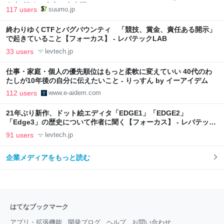
向上”戦略 東京・中央区
117 users
suumo.jp
終わりゆくCTFとバグバウンティ 「競技、賞金、責任ある開示」
で起きていること【フォーカス】 - レバテックLAB
33 users
levtech.jp
仕事・家庭・個人の優先順位はもっと柔軟に変えていい 40代のわ
たしが10年後の自分に伝えたいこと - りっすん by イーアイデム
112 users
www.e-aidem.com
21年ぶり新作、ドット絵エディタ「EDGE1」「EDGE2」
「Edge3」の歴史について作者に聞く【フォーカス】 - レバテック
LAB
91 users
levtech.jp
企業メディアをもっと読む
はてなブックマーク
アプリ・拡張機能
開発ブログ
ヘルプ
お問い合わせ