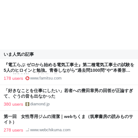
いま人気の記事
『電工らぶ ゼロから始める電気工事士』第二種電気工事士の試験を
5人のヒロインと勉強。青春しながら“過去問1000問”や“本番形式
CBT模擬試験”で本格的に学べるノベルゲーム | ゲーム・エンタメ
178 users
www.famitsu.com
最新情報のファミ通.com
「好きなことを仕事にしたい」若者への豊田章男の回答が正論すぎ
て、ぐうの音も出なかった
380 users
diamond.jp
第一回 女性専用ジムの清潔｜webちくま（筑摩書房の読みものサ
イト）
278 users
www.webchikuma.com