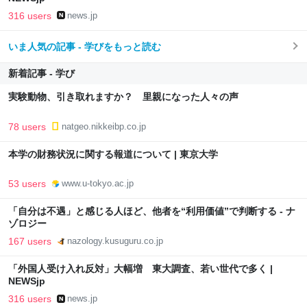
316 users
news.jp
いま人気の記事 - 学びをもっと読む
新着記事 - 学び
実験動物、引き取れますか？ 里親になった人々の声
78 users
natgeo.nikkeibp.co.jp
本学の財務状況に関する報道について | 東京大学
53 users
www.u-tokyo.ac.jp
「自分は不遇」と感じる人ほど、他者を“利用価値”で判断する - ナ
ゾロジー
167 users
nazology.kusuguru.co.jp
「外国人受け入れ反対」大幅増 東大調査、若い世代で多く |
NEWSjp
316 users
news.jp