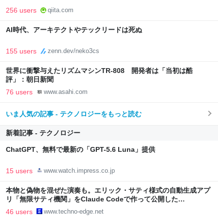
256 users
qiita.com
AI時代、アーキテクトやテックリードは死ぬ
155 users
zenn.dev/neko3cs
世界に衝撃与えたリズムマシンTR-808 開発者は「当初は酷
評」：朝日新聞
76 users
www.asahi.com
いま人気の記事 - テクノロジーをもっと読む
新着記事 - テクノロジー
ChatGPT、無料で最新の「GPT-5.6 Luna」提供
15 users
www.watch.impress.co.jp
本物と偽物を混ぜた演奏も。エリック・サティ様式の自動生成アプ
リ「無限サティ機関」をClaude Codeで作って公開した
（CloseBox） | テクノエッジ TechnoEdge
46 users
www.techno-edge.net