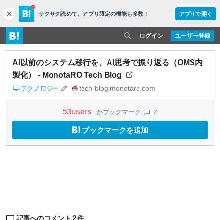
サクサク読めて、
アプリ限定の機能も多数！
アプリで開く
c
l
o
ログイン
ユーザー登録
s
e
AI以前のシステム移行を、AI思考で振り返る（OMS内
製化） - MonotaRO Tech Blog
テクノロジー
tech-blog.monotaro.com
53
users
2
がブックマーク
ブックマークを追加
2
記事へのコメント
件