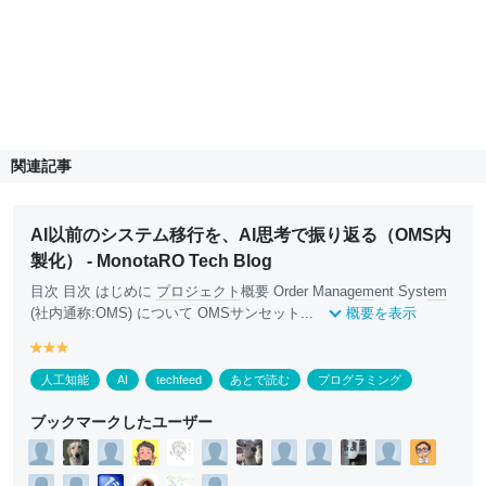
関連記事
AI以前のシステム移行を、AI思考で振り返る（OMS内
製化） - MonotaRO Tech Blog
目次 目次 はじめに
プロジェクト
概要 Order Manag
em
ent Syst
em
(社内通称:OMS) について OMSサンセット...
概要を表示
y
y
y
e
e
e
人工知能
AI
techfeed
あとで読む
プログラミング
ll
ll
ll
o
o
o
ブックマークしたユーザー
w
w
w