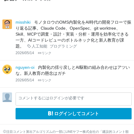
misshiki
モノタロウのOMS内製化をAI時代の開発フローで振
り返る記事。Claude Code、OpenSpec、git worktree、
Skill、MCPで調査・設計・実装・分析・運用を効率化できる
一方、AIコードレビューのボトルネック化と新人教育が課
題。
人工知能
プログラミング
2026/05/14
リンク
nguyen-oi
内製化の揺り戻しとAI駆動の組み合わせはアツい
な。新人教育の懸念はガチ
2026/05/14
リンク
コメントするにはログインが必要です
ログインしてコメント
注目コメント算出アルゴリズムの一部にLINEヤフー株式会社の「建設的コメント順