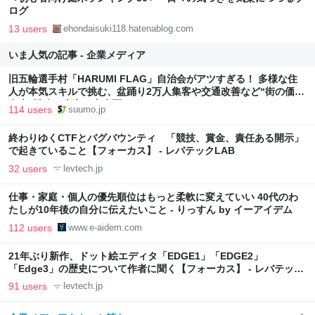
ログ
13 users
ehondaisuki118.hatenablog.com
いま人気の記事 - 企業メディア
旧五輪選手村「HARUMI FLAG」自治会がアツすぎる！ 多様な住
人が本気スキルで挑む、盆踊り2万人集客や交通改善など“街の価値
向上”戦略 東京・中央区
114 users
suumo.jp
終わりゆくCTFとバグバウンティ 「競技、賞金、責任ある開示」
で起きていること【フォーカス】 - レバテックLAB
32 users
levtech.jp
仕事・家庭・個人の優先順位はもっと柔軟に変えていい 40代のわ
たしが10年後の自分に伝えたいこと - りっすん by イーアイデム
112 users
www.e-aidem.com
21年ぶり新作、ドット絵エディタ「EDGE1」「EDGE2」
「Edge3」の歴史について作者に聞く【フォーカス】 - レバテック
LAB
91 users
levtech.jp