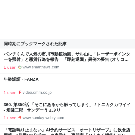
同時期にブックマークされた記事
パンチくんで人気の市川市動植物園、サル山に「レーザーポインタ
ーを照射」と悪質行為を報告 「即刻退園」異例の警告 (オリコン
ニュース)
1 user
www.smartnews.com
年齢認証 - FANZA
1 user
video.dmm.co.jp
360. 第350話 「そこにあるから触ってしまう」 / トニカクカワイイ
- 畑健二郎 | サンデーうぇぶり
1 user
www.sunday-webry.com
「電話鳴り止まない」AI予約サービス「オートリザーブ」に飲食店