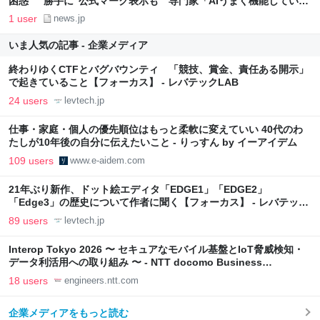
困惑 “勝手に”公式マーク表示も 専門家「AIうまく機能していな
い」 | NEWSjp
1 user
news.jp
いま人気の記事 - 企業メディア
終わりゆくCTFとバグバウンティ 「競技、賞金、責任ある開示」
で起きていること【フォーカス】 - レバテックLAB
24 users
levtech.jp
仕事・家庭・個人の優先順位はもっと柔軟に変えていい 40代のわ
たしが10年後の自分に伝えたいこと - りっすん by イーアイデム
109 users
www.e-aidem.com
21年ぶり新作、ドット絵エディタ「EDGE1」「EDGE2」
「Edge3」の歴史について作者に聞く【フォーカス】 - レバテック
LAB
89 users
levtech.jp
Interop Tokyo 2026 〜 セキュアなモバイル基盤とIoT脅威検知・
データ利活用への取り組み 〜 - NTT docomo Business
Engineers' Blog
18 users
engineers.ntt.com
企業メディアをもっと読む