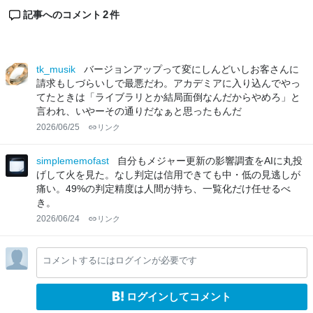
2
記事へのコメント
件
tk_musik
バージョンアップって変にしんどいしお客さんに
請求もしづらいしで最悪だわ。アカデミアに入り込んでやっ
てたときは「ライブラリとか結局面倒なんだからやめろ」と
言われ、いやーその通りだなぁと思ったもんだ
2026/06/25
リンク
simplememofast
自分もメジャー更新の影響調査をAIに丸投
げして火を見た。なし判定は信用できても中・低の見逃しが
痛い。49%の判定精度は人間が持ち、一覧化だけ任せるべ
き。
2026/06/24
リンク
コメントするにはログインが必要です
ログインしてコメント