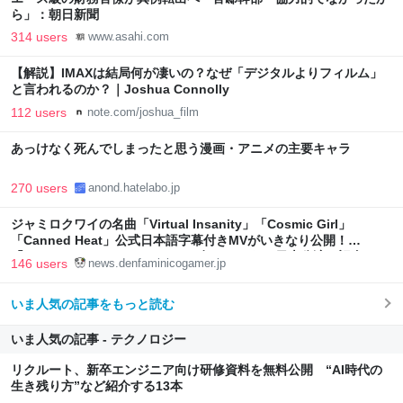
ら」：朝日新聞
314 users
www.asahi.com
【解説】IMAXは結局何が凄いの？なぜ「デジタルよりフィルム」
と言われるのか？｜Joshua Connolly
112 users
note.com/joshua_film
あっけなく死んでしまったと思う漫画・アニメの主要キャラ
270 users
anond.hatelabo.jp
ジャミロクワイの名曲「Virtual Insanity」「Cosmic Girl」
「Canned Heat」公式日本語字幕付きMVがいきなり公開！
「SUMMER SONIC 2026」での9年ぶりとなる日本公演を記念して
146 users
news.denfaminicogamer.jp
いま人気の記事をもっと読む
いま人気の記事 - テクノロジー
リクルート、新卒エンジニア向け研修資料を無料公開 “AI時代の
生き残り方”など紹介する13本