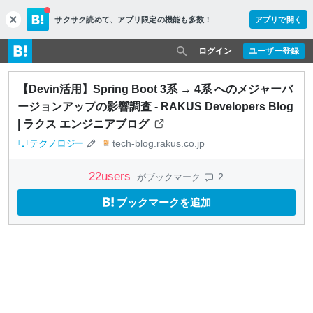
サクサク読めて、
アプリ限定の機能も多数！
アプリで開く
c
l
o
ログイン
ユーザー登録
s
e
【Devin活用】Spring Boot 3系 → 4系 へのメジャーバ
ージョンアップの影響調査 - RAKUS Developers Blog
| ラクス エンジニアブログ
テクノロジー
tech-blog.rakus.co.jp
22
users
2
がブックマーク
ブックマークを追加