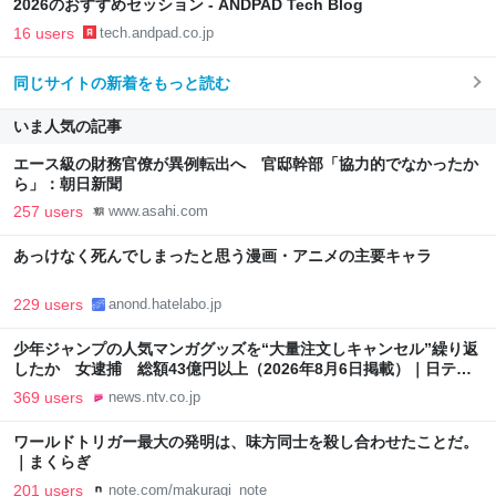
2026のおすすめセッション - ANDPAD Tech Blog
16 users
tech.andpad.co.jp
同じサイトの新着をもっと読む
いま人気の記事
エース級の財務官僚が異例転出へ 官邸幹部「協力的でなかったか
ら」：朝日新聞
257 users
www.asahi.com
あっけなく死んでしまったと思う漫画・アニメの主要キャラ
229 users
anond.hatelabo.jp
少年ジャンプの人気マンガグッズを“大量注文しキャンセル”繰り返
したか 女逮捕 総額43億円以上（2026年8月6日掲載）｜日テレ
NEWS NNN
369 users
news.ntv.co.jp
ワールドトリガー最大の発明は、味方同士を殺し合わせたことだ。
｜まくらぎ
201 users
note.com/makuragi_note