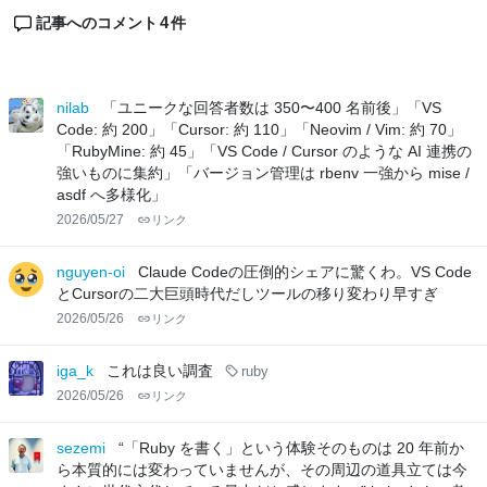
4
記事へのコメント
件
nilab
「ユニークな回答者数は 350〜400 名前後」「VS
Code: 約 200」「Cursor: 約 110」「Neovim / Vim: 約 70」
「RubyMine: 約 45」「VS Code / Cursor のような AI 連携の
強いものに集約」「バージョン管理は rbenv 一強から mise /
asdf へ多様化」
2026/05/27
リンク
nguyen-oi
Claude Codeの圧倒的シェアに驚くわ。VS Code
とCursorの二大巨頭時代だしツールの移り変わり早すぎ
2026/05/26
リンク
iga_k
これは良い調査
ruby
2026/05/26
リンク
sezemi
“「Ruby を書く」という体験そのものは 20 年前か
ら本質的には変わっていませんが、その周辺の道具立ては今