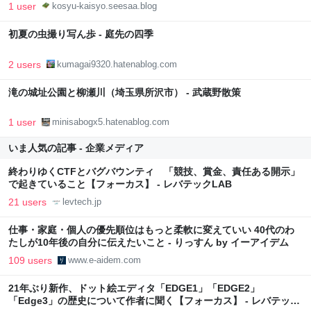
1 user
kosyu-kaisyo.seesaa.blog
初夏の虫撮り写ん歩 - 庭先の四季
2 users
kumagai9320.hatenablog.com
滝の城址公園と柳瀬川（埼玉県所沢市） - 武蔵野散策
1 user
minisabogx5.hatenablog.com
いま人気の記事 - 企業メディア
終わりゆくCTFとバグバウンティ 「競技、賞金、責任ある開示」
で起きていること【フォーカス】 - レバテックLAB
21 users
levtech.jp
仕事・家庭・個人の優先順位はもっと柔軟に変えていい 40代のわ
たしが10年後の自分に伝えたいこと - りっすん by イーアイデム
109 users
www.e-aidem.com
21年ぶり新作、ドット絵エディタ「EDGE1」「EDGE2」
「Edge3」の歴史について作者に聞く【フォーカス】 - レバテック