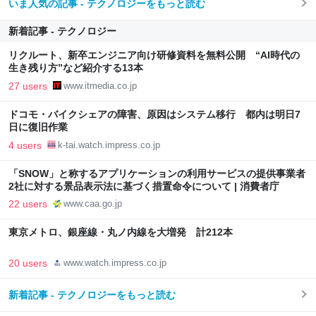
いま人気の記事 - テクノロジーをもっと読む
新着記事 - テクノロジー
リクルート、新卒エンジニア向け研修資料を無料公開 “AI時代の
生き残り方”など紹介する13本
27 users
www.itmedia.co.jp
ドコモ・バイクシェアの障害、原因はシステム移行 都内は明日7
日に復旧作業
4 users
k-tai.watch.impress.co.jp
「SNOW」と称するアプリケーションの利用サービスの提供事業者
2社に対する景品表示法に基づく措置命令について | 消費者庁
22 users
www.caa.go.jp
東京メトロ、銀座線・丸ノ内線を大増発 計212本
20 users
www.watch.impress.co.jp
新着記事 - テクノロジーをもっと読む