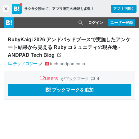
サクサク読めて、
アプリ限定の機能も多数！
アプリで開く
c
l
o
ログイン
ユーザー登録
s
e
RubyKaigi 2026 アンドパッドブースで実施したアンケ
ート結果から見える Ruby コミュニティの現在地 -
ANDPAD Tech Blog
テクノロジー
tech.andpad.co.jp
12
users
4
がブックマーク
ブックマークを追加