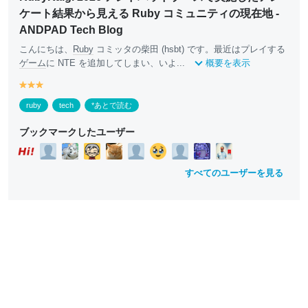
ケート結果から見える Ruby コミュニティの現在地 -
ANDPAD Tech Blog
こんにちは、
Ruby
コミッタの柴田 (hsbt) です。最近はプレイする
ゲーム
に NTE を追加してしまい、いよ...
概要を表示
y
y
y
e
e
e
ruby
tech
*あとで読む
ll
ll
ll
o
o
o
ブックマークしたユーザー
w
w
w
すべてのユーザーを見る