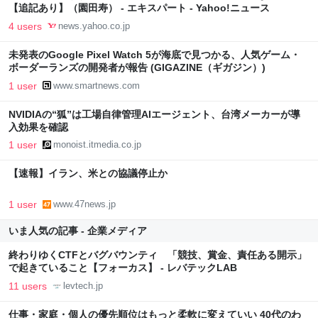
【追記あり】（園田寿） - エキスパート - Yahoo!ニュース
4 users
news.yahoo.co.jp
未発表のGoogle Pixel Watch 5が海底で見つかる、人気ゲーム・
ボーダーランズの開発者が報告 (GIGAZINE（ギガジン）)
1 user
www.smartnews.com
NVIDIAの“狐”は工場自律管理AIエージェント、台湾メーカーが導
入効果を確認
1 user
monoist.itmedia.co.jp
【速報】イラン、米との協議停止か
1 user
www.47news.jp
いま人気の記事 - 企業メディア
終わりゆくCTFとバグバウンティ 「競技、賞金、責任ある開示」
で起きていること【フォーカス】 - レバテックLAB
11 users
levtech.jp
仕事・家庭・個人の優先順位はもっと柔軟に変えていい 40代のわ