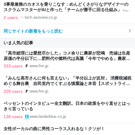
3事業兼務のカオスを乗りこなす：めんどくさがりなデザイナーの
スクラムマスターがAIと作った「チームが勝手に回る仕組み」 -
asoview! Tech Blog
2 users
tech.asoview.co.jp
同じサイトの新着をもっと読む
いま人気の記事
「高市総理には愛想尽かした」コメ余りに農家が悲鳴 売値は生産
原価の半分以下に…肥料代や燃料代は高騰「今年でやめる」農家も
｜FNNプライムオンライン
333 users
www.fnn.jp
「みんな高市さんに何も言えない」「半分以上が反対」 消費税減税
めぐる舞台裏 自民党内でくすぶる慎重論と本音【スポットライ
ト】｜FNNプライムオンライン
209 users
www.fnn.jp
ベッセントのインタビュー全文翻訳。日本の政策をやり直せとはっ
きり言っている
138 users
www.landerblue.co.jp
女性ボーカルの曲に男性コーラス入れるな！クソが！