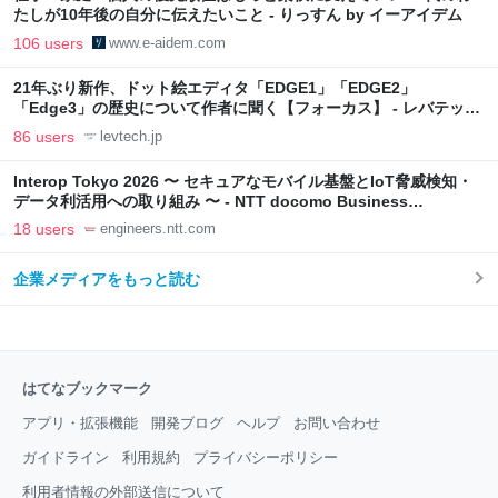
たしが10年後の自分に伝えたいこと - りっすん by イーアイデム
106 users
www.e-aidem.com
21年ぶり新作、ドット絵エディタ「EDGE1」「EDGE2」
「Edge3」の歴史について作者に聞く【フォーカス】 - レバテック
LAB
86 users
levtech.jp
Interop Tokyo 2026 〜 セキュアなモバイル基盤とIoT脅威検知・
データ利活用への取り組み 〜 - NTT docomo Business
Engineers' Blog
18 users
engineers.ntt.com
企業メディアをもっと読む
はてなブックマーク
アプリ・拡張機能
開発ブログ
ヘルプ
お問い合わせ
ガイドライン
利用規約
プライバシーポリシー
利用者情報の外部送信について