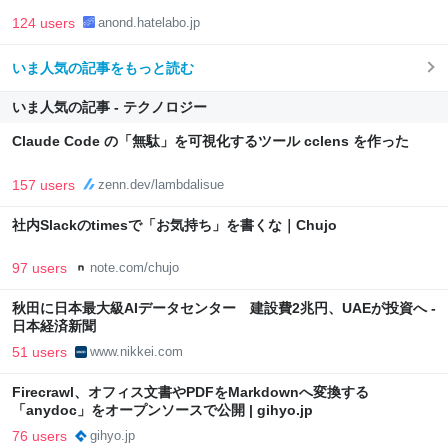
124 users
anond.hatelabo.jp
いま人気の記事をもっと読む
いま人気の記事 - テクノロジー
Claude Code の「無駄」を可視化するツール cclens を作った
157 users
zenn.dev/lambdalisue
社内Slackのtimesで「お気持ち」を書くな｜Chujo
97 users
note.com/chujo
秋田に日本最大級AIデータセンター 建設費2兆円、UAEが投資へ -
日本経済新聞
51 users
www.nikkei.com
Firecrawl、オフィス文書やPDFをMarkdownへ変換する
「anydoc」をオープンソースで公開 | gihyo.jp
76 users
gihyo.jp