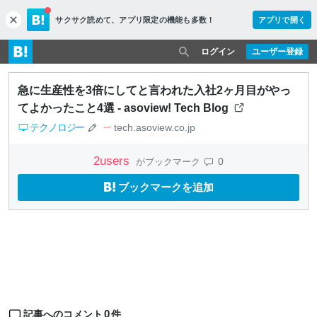
サクサク読めて、
アプリ限定の機能も多数！
アプリで開く
c
l
o
ログイン
ユーザー登録
s
e
急に生産性を3倍にしてと言われた入社2ヶ月目がやっ
てよかったこと4選 - asoview! Tech Blog
テクノロジー
tech.asoview.co.jp
2
users
0
がブックマーク
ブックマークを追加
0
記事へのコメント
件