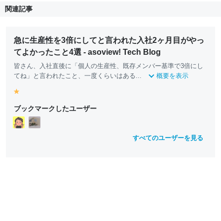
関連記事
急に生産性を3倍にしてと言われた入社2ヶ月目がやっ
てよかったこと4選 - asoview! Tech Blog
皆さん、入社直後に「個人の生産性、既存メンバー基準で3倍にし
てね」と言われたこと、一度くらいはある...
概要を表示
y
e
ブックマークしたユーザー
ll
o
w
すべてのユーザーを見る