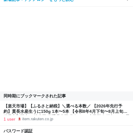
同時期にブックマークされた記事
【楽天市場】【ふるさと納税】＼選べる本数／ 【2026年先行予
約】貫長水産生うに150g 1本〜5本 【令和8年4月下旬〜8月上旬配
送予定】国産 三陸山田 岩手県山田町 旬 うに 牛乳瓶 無添加 ウニ 雲
1 user
item.rakuten.co.jp
丹 うに丼 YD-693var：岩手県山田町
パスワード認証