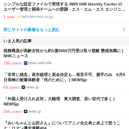
シンプルな設定ファイルで実現する AWS IAM Identity Center の
ユーザー管理と開発チームへの委譲 - エス・エム・エス エンジニア
テックブログ
1 user
tech.bm-sms.co.jp
同じサイトの新着をもっと読む
いま人気の記事
税務職員が高齢女性から約1億5000万円受け取り競艇 懲戒免職に |
NHKニュース
180 users
news.web.nhk
「非常に残念」高市総理と面会決定も…発言不可、握手のみ 8月9
日長崎の被爆体験者「何のために」 | NEWSjp
69 users
news.jp
「外国人受け入れ反対」大幅増 東大調査、若い世代で多く |
NEWSjp
246 users
news.jp
『みいちゃんと山田さん』についてアニメ化公表と炎上で思うこ
と：ロマン優光連載404