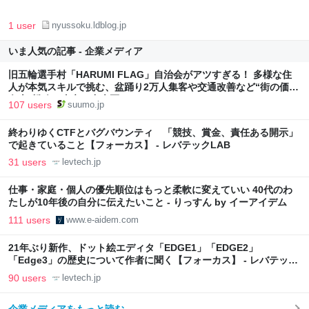
1 user
nyussoku.ldblog.jp
いま人気の記事 - 企業メディア
旧五輪選手村「HARUMI FLAG」自治会がアツすぎる！ 多様な住
人が本気スキルで挑む、盆踊り2万人集客や交通改善など“街の価値
向上”戦略 東京・中央区
107 users
suumo.jp
終わりゆくCTFとバグバウンティ 「競技、賞金、責任ある開示」
で起きていること【フォーカス】 - レバテックLAB
31 users
levtech.jp
仕事・家庭・個人の優先順位はもっと柔軟に変えていい 40代のわ
たしが10年後の自分に伝えたいこと - りっすん by イーアイデム
111 users
www.e-aidem.com
21年ぶり新作、ドット絵エディタ「EDGE1」「EDGE2」
「Edge3」の歴史について作者に聞く【フォーカス】 - レバテック
LAB
90 users
levtech.jp
企業メディアをもっと読む