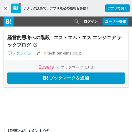
サクサク読めて、
アプリ限定の機能も多数！
アプリで開く
c
l
o
ログイン
ユーザー登録
s
e
経営的思考への階段 - エス・エム・エス エンジニア テ
ックブログ
テクノロジー
tech.bm-sms.co.jp
2
users
0
がブックマーク
ブックマークを追加
0
記事へのコメント
件