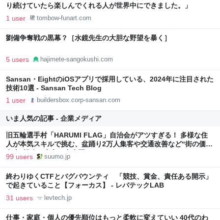
り続けていたら楽しんでくれる人が世界中にできました。」
時代でも、魚はとても美味しいと感じます。なぜ魚は昔から今に至
るまでこんなに美味しいのでしょうか？ | mond
1 user
tombow-funart.com
劉備争奪戦の黒幕？［水鏡先生の大胆な野望を暴く］
5 users
hajimete-sangokushi.com
Sansan・EightのiOSアプリで採用している、2024年に注目された
技術10選 - Sansan Tech Blog
1 user
buildersbox.corp-sansan.com
いま人気の記事 - 企業メディア
旧五輪選手村「HARUMI FLAG」自治会がアツすぎる！ 多様な住
人が本気スキルで挑む、盆踊り2万人集客や交通改善など“街の価値
向上”戦略 東京・中央区
99 users
suumo.jp
終わりゆくCTFとバグバウンティ 「競技、賞金、責任ある開示」
で起きていること【フォーカス】 - レバテックLAB
31 users
levtech.jp
仕事・家庭・個人の優先順位はもっと柔軟に変えていい 40代のわ