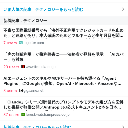
いま人気の記事 - テクノロジーをもっと読む
新着記事 - テクノロジー
不審な国際電話番号から「海外不正利用でクレジットカードを止め
た」と連絡があり、本人確認のためとフルネームと生年月日を聞か
れたので、「ひろゆき氏」のものを伝えると「本人確認が取れまし
7 users
togetter.com
た」
「声の無断利用」が権利侵害に――法務省が見解を明示 「AIカバ
ー」も対象
20 users
www.itmedia.co.jp
AIエージェントのスキルやMCPサーバーを持ち運べる「Agent
Plugins」にGoogleが参加、OpenAI・Microsoft・Amazonなど
と共同推進
8 users
gigazine.net
「Claude」シリーズ第5世代のプロンプトやモデルの選び方を図解
した書籍が無償公開／Anthropicの公式ドキュメント2本を日本語
で図解した『Claude 5世代 マスターガイド』【Book Watch/ニュ
37 users
forest.watch.impress.co.jp
ース】
新着記事 - テクノロジーをもっと読む