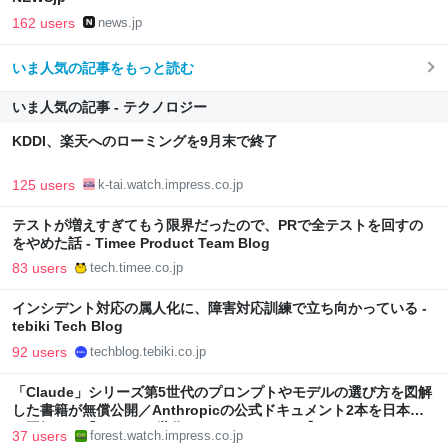
162 users
news.jp
いま人気の記事をもっと読む
いま人気の記事 - テクノロジー
KDDI、楽天へのローミングを9月末で終了
125 users
k-tai.watch.impress.co.jp
テストが増えすぎてもう限界だったので、PRで全テストを回すの
をやめた話 - Timee Product Team Blog
83 users
tech.timee.co.jp
インシデント対応の属人化に、障害対応訓練で立ち向かっている -
tebiki Tech Blog
92 users
techblog.tebiki.co.jp
「Claude」シリーズ第5世代のプロンプトやモデルの選び方を図解
した書籍が無償公開／Anthropicの公式ドキュメント2本を日本語
で図解した『Claude 5世代 マスターガイド』【Book Watch/ニュ
37 users
forest.watch.impress.co.jp
ース】