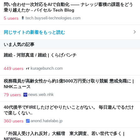
問い合わせ一次対応をAIで自動化 —— ナレッジ蓄積の課題をどう
乗り越えたか - バイセル Tech Blog
5 users
tech.buysell-technologies.com
同じサイトの新着をもっと読む
いま人気の記事
踏絵 - 河部真道 / 踏絵 | くらげバンチ
449 users
kuragebunch.com
税務職員が高齢女性から約1億5000万円受け取り競艇 懲戒免職に |
NHKニュース
79 users
news.web.nhk
40代後半でFIREしたけどやりたいことがない。 毎日遊んでるだけ
で楽しくない..
360 users
anond.hatelabo.jp
「外国人受け入れ反対」大幅増 東大調査、若い世代で多く |
NEWSjp