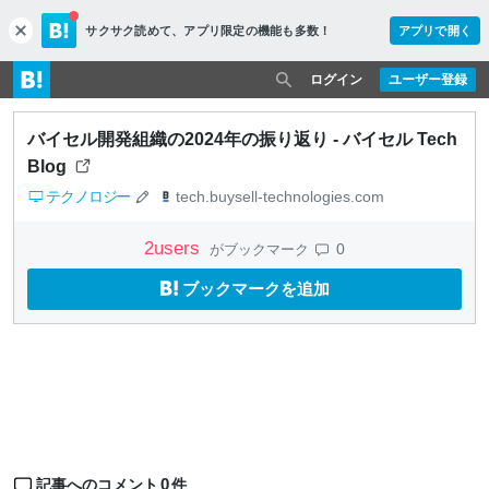
サクサク読めて、
アプリ限定の機能も多数！
アプリで開く
c
l
o
ログイン
ユーザー登録
s
e
バイセル開発組織の2024年の振り返り - バイセル Tech
Blog
テクノロジー
tech.buysell-technologies.com
2
users
0
がブックマーク
ブックマークを追加
0
記事へのコメント
件