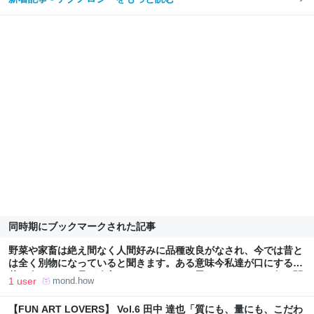
同時期にブックマークされた記事
野菜や家畜は絶え間なく人間好みに品種改良がなされ、今では昔と
は全く別物になっていると聞きます。ある意味今私達が口にする野
菜や肉はすべて品種改良されているものと思います。しかし魚に関
1 user
mond.how
してだけは、養殖物もありますが大半は天然物であり、昔から味が
変わっていない筈です。例えば縄文時代や江戸時代の人が食べた鮎
【FUN ART LOVERS】 Vol.6 田中 達也「質にも、量にも、こだわ
は、今食べる鮎と基本的に同じ味だと思います。しかしこの飽食の