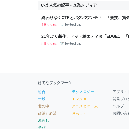
いま人気の記事 - 企業メディア
終わりゆくCTFとバグバウンティ 「競技、賞
ること【フォーカス】 - レバテックLAB
19 users
levtech.jp
21年ぶり新作、ドット絵エディタ「EDGE1」「E
ついて作者に聞く【フォーカス】 - レバテックL
88 users
levtech.jp
はてなブックマーク
総合
テクノロジー
アプリ・
一般
エンタメ
開発ブロ
世の中
アニメとゲーム
ヘルプ
政治と経済
おもしろ
お問い合
暮らし
学び