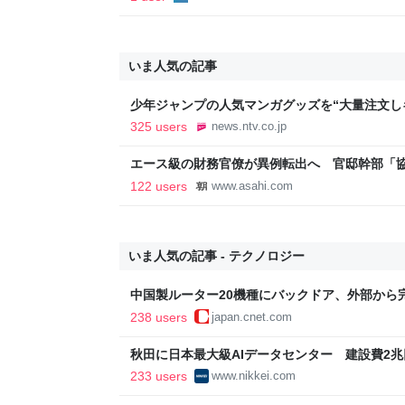
いま人気の記事
少年ジャンプの人気マンガグッズを“大量注文し
逮捕 総額43億円以上（2026年8月6日掲載）｜日
325 users
news.ntv.co.jp
エース級の財務官僚が異例転出へ 官邸幹部「
新聞
122 users
www.asahi.com
いま人気の記事 - テクノロジー
中国製ルーター20機種にバックドア、外部から
238 users
japan.cnet.com
秋田に日本最大級AIデータセンター 建設費2兆円
新聞
233 users
www.nikkei.com