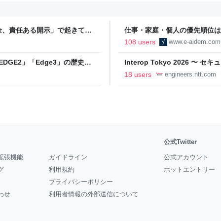
金、責任ある開示」で起きてい
仕事・家庭・個人の優先順位は
の自分に伝えたいこと - りっす
108 users
www.e-aidem.com
DGE2」「Edge3」の歴史に
Interop Tokyo 2026
AB
への取り組み 〜 - NTT docomo B
18 users
engineers.ntt.com
公式Twitter
拡張機能
ガイドライン
公式アカウント
グ
利用規約
ホットエントリー
プライバシーポリシー
わせ
利用者情報の外部送信について