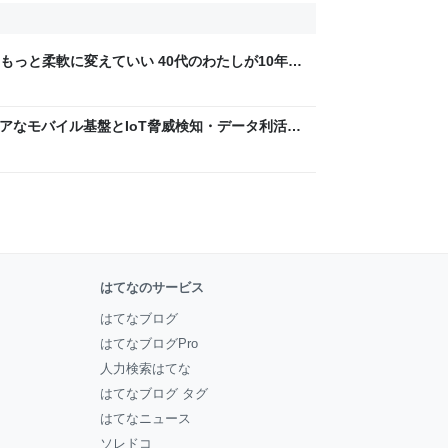
もっと柔軟に変えていい 40代のわたしが10年後
ん by イーアイデム
 〜 セキュアなモバイル基盤とIoT脅威検知・データ利活用
usiness Engineers' Blog
はてなのサービス
はてなブログ
はてなブログPro
人力検索はてな
はてなブログ タグ
はてなニュース
ソレドコ