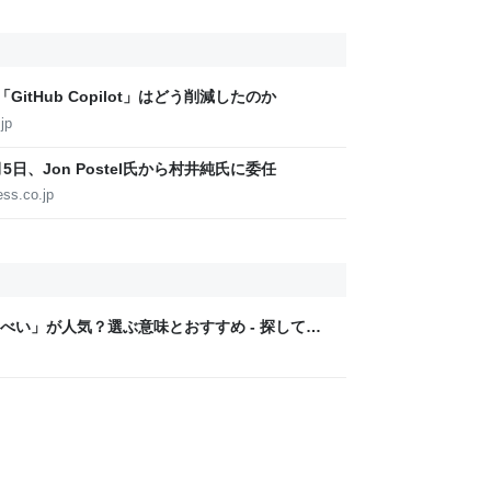
itHub Copilot」はどう削減したのか
jp
8月5日、Jon Postel氏から村井純氏に委任
ess.co.jp
べい」が人気？選ぶ意味とおすすめ - 探してみ