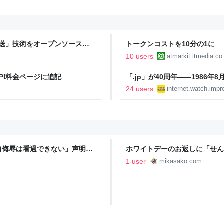
タ転送」技術をオープンソース
トークンコストを10分の1に 「G
TOMATON
10 users
atmarkit.itmedia.co.
API料金ページに追記
「.jp」が40周年――1986年
24 users
internet.watch.impr
自侮辱は看過できない」声明と
ホワイトデーのお返しに「せん
よう！知りたい情報！
1 user
mikasako.com