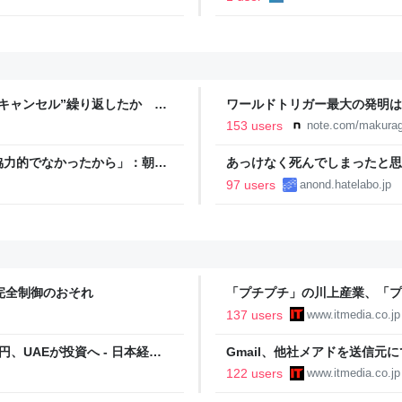
キャンセル”繰り返したか 女
ワールドトリガー最大の発明は
テレNEWS NNN
153 users
note.com/makurag
協力的でなかったから」：朝日
あっけなく死んでしまったと思
97 users
anond.hatelabo.jp
完全制御のおそれ
「プチプチ」の川上産業、「プ
137 users
www.itmedia.co.jp
、UAEが投資へ - 日本経済
Gmail、他社メアドを送信元
122 users
www.itmedia.co.jp