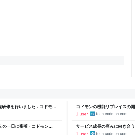
研修を行いました - コドモン
コドモンの機能リプレイスの開発プロセ
1 user
tech.codmon.com
の一日に密着 - コドモン
サービス成長の痛みに向き合う
Product Team Blog
1 user
tech.codmon.com