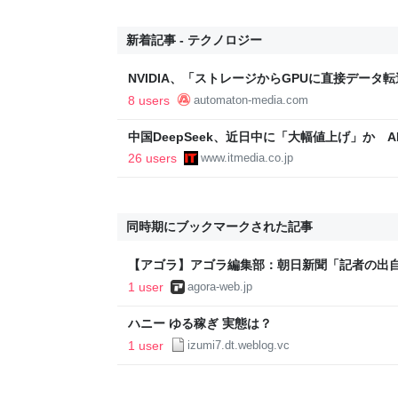
新着記事 - テクノロジー
NVIDIA、「ストレージからGPUに直接デー
化。“メモリを介さない”高速アクセス推進へ - AU
8 users
automaton-media.com
中国DeepSeek、近日中に「大幅値上げ」か 
26 users
www.itmedia.co.jp
同時期にブックマークされた記事
【アゴラ】アゴラ編集部：朝日新聞「記者の出
自ら属性攻撃を繰り返した過去
1 user
agora-web.jp
ハニー ゆる稼ぎ 実態は？
1 user
izumi7.dt.weblog.vc