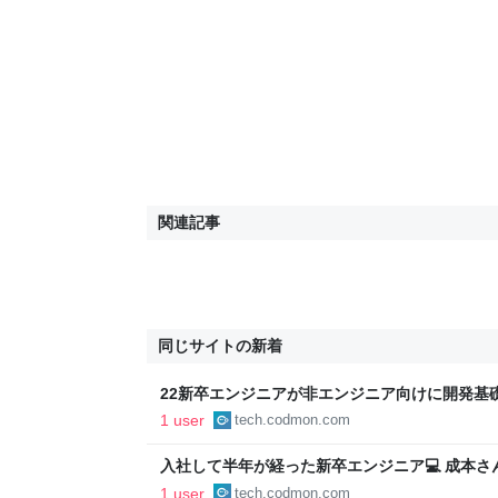
関連記事
同じサイトの新着
22新卒エンジニアが非エンジニア向けに開発基礎
Product Team Blog
1 user
tech.codmon.com
入社して半年が経った新卒エンジニア💻 成本さん
Product Team Blog
1 user
tech.codmon.com