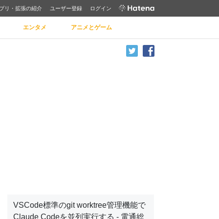
プリ・拡張の紹介
ユーザー登録
ログイン
エンタメ
アニメとゲーム
VSCode標準のgit worktree管理機能で
Claude Codeを並列実行する - 電通総