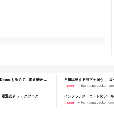
g / Doma を添えて - 電通総研 テ
自律駆動する部下を雇う ― ロー
ックブログ
1 user
tech.dentsusoken.co
開発 - 電通総研 テックブログ
インフラテストコード化ツールを
1 user
tech.dentsusoken.co