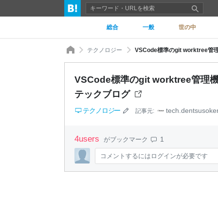
総合
一般
世の中
テクノロジー
VSCode標準のgit worktr
VSCode標準のgit worktree管
テックブログ
テクノロジー
tech.dentsusok
記事元:
4
users
1
がブックマーク
コメントするにはログインが必要です