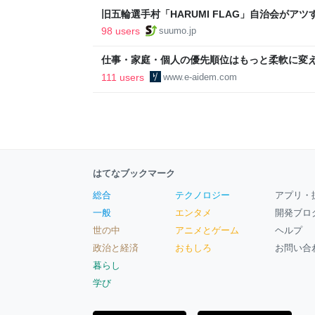
旧五輪選手村「HARUMI FLAG」自治会がア
ルで挑む、盆踊り2万人集客や交通改善など“街
98 users
suumo.jp
区
仕事・家庭・個人の優先順位はもっと柔軟に変えて
後の自分に伝えたいこと - りっすん by イーア
111 users
www.e-aidem.com
はてなブックマーク
総合
テクノロジー
アプリ・
一般
エンタメ
開発ブロ
世の中
アニメとゲーム
ヘルプ
政治と経済
おもしろ
お問い合
暮らし
学び