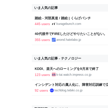
いま人気の記事
踏絵 - 河部真道 / 踏絵 | くらげバンチ
445 users
kuragebunch.com
40代後半でFIREしたけどやりたいことがない
い..
355 users
anond.hatelabo.jp
いま人気の記事 - テクノロジー
KDDI、楽天へのローミングを9月末で終了
123 users
k-tai.watch.impress.co.jp
インシデント対応の属人化に、障害対応訓練で立ち向かっ
Blog
92 users
techblog.tebiki.co.jp