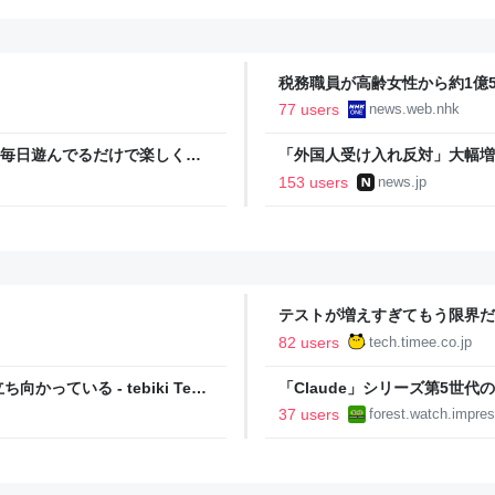
税務職員が高齢女性から約1億50
ス
77 users
news.web.nhk
。 毎日遊んでるだけで楽しくな
「外国人受け入れ反対」大幅増 
153 users
news.jp
テストが増えすぎてもう限界だ
Timee Product Team Blog
82 users
tech.timee.co.jp
ている - tebiki Tech
「Claude」シリーズ第5世
無償公開／Anthropicの公式
37 users
forest.watch.impres
代 マスターガイド』【Book 