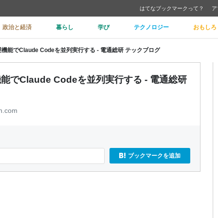
はてなブックマークって？
ア
政治と経済
暮らし
学び
テクノロジー
おもしろ
ee管理機能でClaude Codeを並列実行する - 電通総研 テックブログ
理機能でClaude Codeを並列実行する - 電通総研
en.com
ブックマークを追加