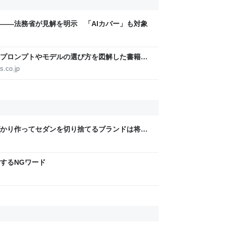
――法務省が見解を明示 「AIカバー」も対象
代のプロンプトやモデルの選び方を図解した書籍が
ドキュメント2本を日本語で図解した『Claude 5世
s.co.jp
Watch/ニュース】
ばかり作ってセダンを切り捨てるブランドは将来
はSUVしか作れないデザイナーで溢れてしま
するNGワード