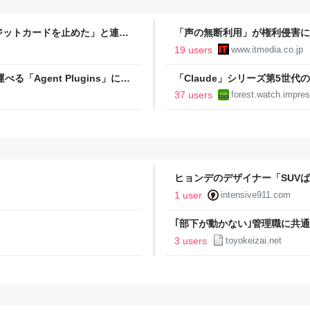
ジットカードを止めた」と連絡
「声の無断利用」が権利侵害に
日を聞かれたので、「ひろゆき
19 users
www.itmedia.co.jp
」
「Agent Plugins」に
「Claude」シリーズ第5世
zonなどと共同推進
無償公開／Anthropicの公式
37 users
forest.watch.impres
代 マスターガイド』【Book 
ヒョンデのデザイナー「SUV
後悔するでしょう。このままで
1 user
intensive911.com
う」
｢部下が動かない｣管理職に共通
3 users
toyokeizai.net