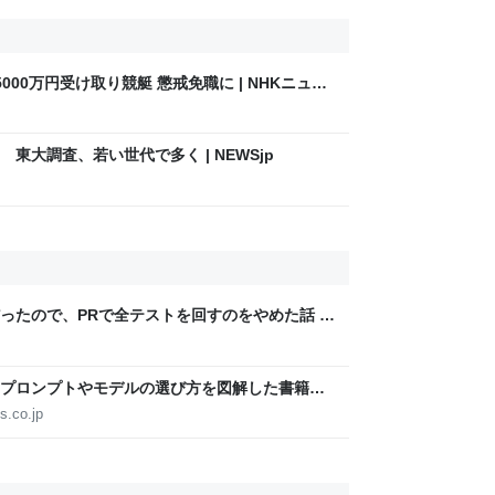
00万円受け取り競艇 懲戒免職に | NHKニュー
東大調査、若い世代で多く | NEWSjp
ったので、PRで全テストを回すのをやめた話 -
代のプロンプトやモデルの選び方を図解した書籍が
ドキュメント2本を日本語で図解した『Claude 5世
s.co.jp
Watch/ニュース】