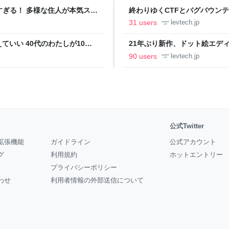
ツすぎる！ 多様な住人が本気スキ
終わりゆくCTFとバグバウン
の価値向上”戦略 東京・中央
ること【フォーカス】 - レバテ
31 users
levtech.jp
いい 40代のわたしが10年
21年ぶり新作、ドット絵エディタ
イデム
ついて作者に聞く【フォーカス】
90 users
levtech.jp
公式Twitter
拡張機能
ガイドライン
公式アカウント
グ
利用規約
ホットエントリー
プライバシーポリシー
わせ
利用者情報の外部送信について