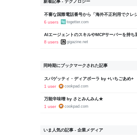
新着記事 - テクノロジー
不審な国際電話番号から「海外不正利用でクレ
があり、本人確認のためとフルネームと生年月
6 users
togetter.com
氏」のものを伝えると「本人確認が取れました
AIエージェントのスキルやMCPサーバーを持ち運べる
Googleが参加、OpenAI・Microsoft・Ama
8 users
gigazine.net
同時期にブックマークされた記事
スパゲッティ・ディアボーラ by +いちごあめ+
1 user
cookpad.com
万能辛味噌 by さとみんみん★
1 user
cookpad.com
いま人気の記事 - 企業メディア