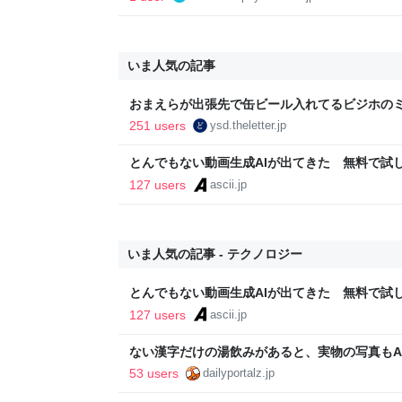
いま人気の記事
おまえらが出張先で缶ビール入れてるビジホの
251 users
ysd.theletter.jp
とんでもない動画生成AIが出てきた 無料で試し放題
底検証 (1/5)
127 users
ascii.jp
いま人気の記事 - テクノロジー
とんでもない動画生成AIが出てきた 無料で試し放題
底検証 (1/5)
127 users
ascii.jp
ない漢字だけの湯飲みがあると、実物の写真もA
53 users
dailyportalz.jp