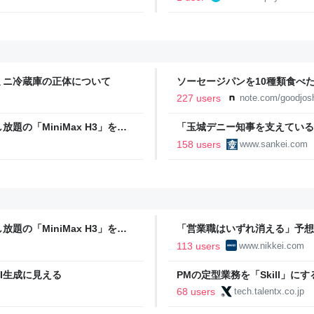
ミニ冷蔵庫の正体について
ソーセージパンを10種類食べ
227 users
note.com/goodjos
の「MiniMax H3」を徹
「玉城デニー知事を支えている
撤回求め抗議
158 users
www.sankei.com
の「MiniMax H3」を徹
「営業職はいずれ消える」予想一
済新聞
113 users
www.nikkei.com
I生成に見える
PMの定型業務を「Skill」にする
Tech Blog
68 users
tech.talentx.co.jp