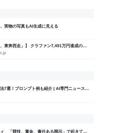
、実物の写真もAI生成に見える
東奔西走」】 クラファン7,491万円達成の富
」、極限の静音化を追求
o.jp
法7選！プロンプト例も紹介 | AI専門ニュースメ
ティ 「競技、賞金、責任ある開示」で起きてい