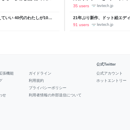
の価値向上”戦略 東京・中央
ること【フォーカス】 - レバテ
35 users
levtech.jp
いい 40代のわたしが10年
21年ぶり新作、ドット絵エディタ
イデム
ついて作者に聞く【フォーカス】
91 users
levtech.jp
公式Twitter
拡張機能
ガイドライン
公式アカウント
グ
利用規約
ホットエントリー
プライバシーポリシー
わせ
利用者情報の外部送信について