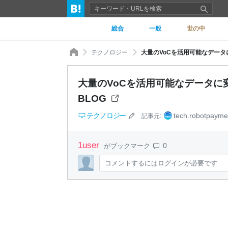
総合
一般
世の中
テクノロジー
大量のVoCを活用可能なデータに変え
大量のVoCを活用可能なデータに変えよ
BLOG
テクノロジー
tech.robotpaymen
記事元:
1
user
0
がブックマーク
コメントするにはログインが必要です