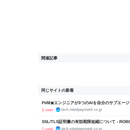
関連記事
同じサイトの新着
PdM✖️エンジニアが3つのAIを自分のサブエージ
PAYMENT TECH-BLOG
1 user
tech.robotpayment.co.jp
SSL/TLS証明書の有効期限短縮について - ROBOT 
1 user
tech.robotpayment.co.jp