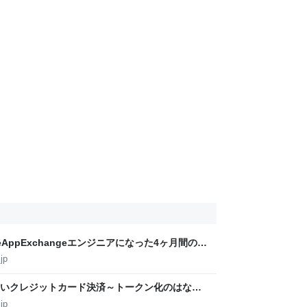
ceAppExchangeエンジニアになった4ヶ月間の振
ECH-BLOG
jp
いクレジットカード決済～トークン化のはなし
-BLOG
jp