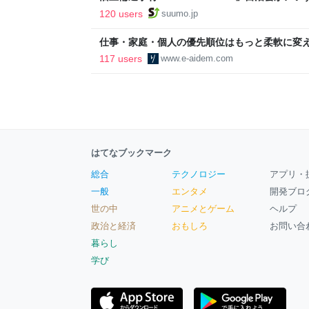
ルで挑む、盆踊り2万人集客や交通改善など“街
120 users
suumo.jp
区
仕事・家庭・個人の優先順位はもっと柔軟に変えて
後の自分に伝えたいこと - りっすん by イーア
117 users
www.e-aidem.com
はてなブックマーク
総合
テクノロジー
アプリ・
一般
エンタメ
開発ブロ
世の中
アニメとゲーム
ヘルプ
政治と経済
おもしろ
お問い合
暮らし
学び