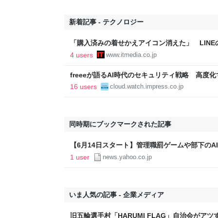
新着記事 - テクノロジー
「購入済みの着せかえアイコン消えた」 LINEの
不満
4 users
www.itmedia.co.jp
freeeが語るAI時代のセキュリティ戦略 高度
御する」実践アプローチとは？
16 users
cloud.watch.impress.co.jp
同時期にブックマークされた記事
【6月14日スタート】管理職罰ゲームや部下のA
箋「マネジメント 再設計のススメ」（東洋経済オンラ
1 user
news.yahoo.co.jp
ス
いま人気の記事 - 企業メディア
旧五輪選手村「HARUMI FLAG」自治会がア