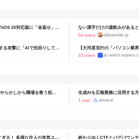
iOS 26対応版に「金返せ」と
ない漢字だけの湯飲みがあると
54 users
dailyportalz.jp
化する攻撃に「AIで先回りして防
【大河原克行の「パソコン業界、
士通「FMV Keyboard X
10 users
pc.watch.impress.c
Iやらかしから職場を救う処方
生成AIを広報業務に活用する方
イン） - Yahoo!ニュー
ディア AINOW
1 user
ainow.ai
ツすぎる！ 多様な住人が本気スキ
終わりゆくCTFとバグバウン