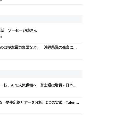
た話｜ソーセージ姉さん
hi
のは極左暴力集団など」 沖縄県議の発言に、
転、AIで人気職種へ 富士通は増員 - 日本経
 - 要件定義とデータ分析、2つの実践 - TalentX