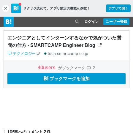
サクサク読めて、
アプリ限定の機能も多数！
アプリで開く
c
l
o
ログイン
ユーザー登録
s
e
エンジニアとしてインターンするなかで気がついた質
問の仕方 - SMARTCAMP Engineer Blog
テクノロジー
tech.smartcamp.co.jp
40
users
2
がブックマーク
ブックマークを追加
2
記事へのコメント
件