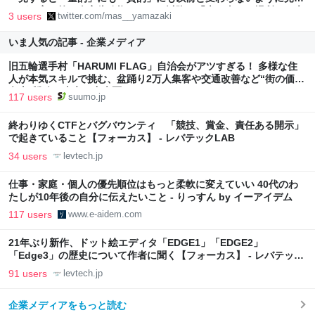
るが、実は第二次安倍政権になって以降、「光を当てる場所」に大
3 users
twitter.com/mas__yamazaki
きな変化が生じている。 具体的には「政府」と「メディア」の責
任… https://t.co/k2RAdD5W29"
いま人気の記事 - 企業メディア
旧五輪選手村「HARUMI FLAG」自治会がアツすぎる！ 多様な住
人が本気スキルで挑む、盆踊り2万人集客や交通改善など“街の価値
向上”戦略 東京・中央区
117 users
suumo.jp
終わりゆくCTFとバグバウンティ 「競技、賞金、責任ある開示」
で起きていること【フォーカス】 - レバテックLAB
34 users
levtech.jp
仕事・家庭・個人の優先順位はもっと柔軟に変えていい 40代のわ
たしが10年後の自分に伝えたいこと - りっすん by イーアイデム
117 users
www.e-aidem.com
21年ぶり新作、ドット絵エディタ「EDGE1」「EDGE2」
「Edge3」の歴史について作者に聞く【フォーカス】 - レバテック
LAB
91 users
levtech.jp
企業メディアをもっと読む