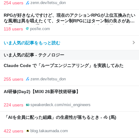
254 users
zenn.dev/tetsu_don
RPGが好きなんですけど、現在のアクションRPGが上位互換みたい
な風潮は異を唱えたくて、ターン制RPGにはターン制の良さがある
と思ってます 一手をじっくり考えられたり、途中で休憩したりでき
118 users
posfie.com
るのがターン制の良さじゃないですか もっとターン制を煮詰めて欲
しい→「既出だと思うがここはオクトパストラベラーを推したい
いま人気の記事をもっと読む
(´・ω・｀)」
いま人気の記事 - テクノロジー
Claude Code で「ループエンジニアリング」を実践してみた
255 users
zenn.dev/tetsu_don
AI研修(Day2)【MIXI 26新卒技術研修】
224 users
speakerdeck.com/mixi_engineers
「AIを全員に配った組織」の生産性が落ちるとき - 🐴 (馬)
422 users
blog.takaumada.com