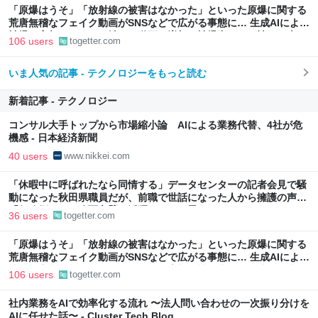
「原爆はうそ」「放射線の被害はなかった」といった原爆に関する
荒唐無稽なフェイク動画がSNSなどで広がる事態に… 生成AIによる
被爆の実相からはかけ離れた動画も増加、被爆者からは憤りの声も
106 users
togetter.com
いま人気の記事 - テクノロジーをもっと読む
新着記事 - テクノロジー
コンサル大手トップから市場縮小論 AIによる業務代替、4社が危
機感 - 日本経済新聞
40 users
www.nikkei.com
「休暇中に呼ばれたなら同情する」データセンターの記者会見で騒
動になった秋田県職員だが、前職で世話になった人から擁護の声
「行政側として八面六臂の活躍をしたと思う」
36 users
togetter.com
「原爆はうそ」「放射線の被害はなかった」といった原爆に関する
荒唐無稽なフェイク動画がSNSなどで広がる事態に… 生成AIによる
被爆の実相からはかけ離れた動画も増加、被爆者からは憤りの声も
106 users
togetter.com
社内業務をAIで効率化する流れ 〜法人問い合わせの一次振り分けを
AIに任せた話〜 - Cluster Tech Blog