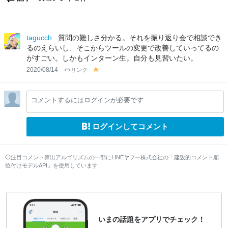
tagucch
質問の難しさ分かる。それを振り返り会で相談でき
るのえらいし、そこからツールの変更で改善していってるの
がすごい。しかもインターン生。自分も見習いたい。
2020/08/14
リンク
y
el
lo
コメントするにはログインが必要です
w
ログインしてコメント
注目コメント算出アルゴリズムの一部にLINEヤフー株式会社の「建設的コメント順
位付けモデルAPI」を使用しています
いまの話題をアプリでチェック！