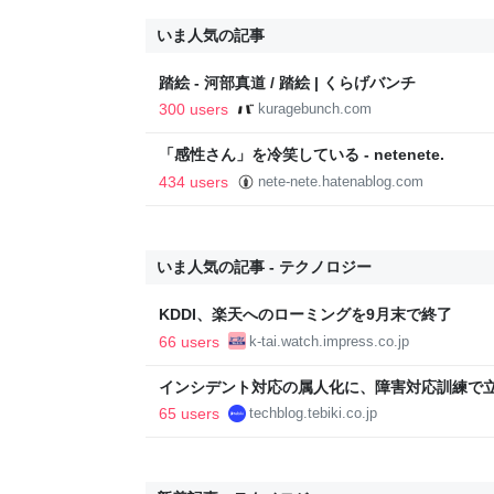
いま人気の記事
踏絵 - 河部真道 / 踏絵 | くらげバンチ
300 users
kuragebunch.com
「感性さん」を冷笑している - netenete.
434 users
nete-nete.hatenablog.com
いま人気の記事 - テクノロジー
KDDI、楽天へのローミングを9月末で終了
66 users
k-tai.watch.impress.co.jp
インシデント対応の属人化に、障害対応訓練で立ち向かっ
Blog
65 users
techblog.tebiki.co.jp