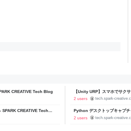
RK CREATIVE Tech Blog
【Unity URP】スマホでサ
ンを作ろう☁️✨ - SPARK CREAT
2 users
tech.spark-creative.c
ARK CREATIVE Tech
Python デスクトップキャプチャ - 
2 users
tech.spark-creative.c