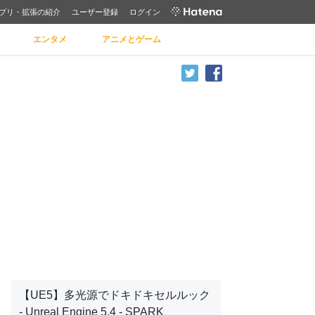
プリ・拡張の紹介
ユーザー登録
ログイン
エンタメ
アニメとゲーム
【UE5】多光源でドキドキセルルック
- Unreal Engine 5.4 - SPARK