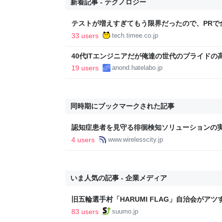
新着記事 - テクノロジー
テストが増えすぎてもう限界だったので、PRで
Timee Product Team Blog
33 users
tech.timee.co.jp
40代ITエンジニアだが俺達の世代のプライドの
19 users
anond.hatelabo.jp
同時期にブックマークされた記事
認知症患者を見守る徘徊検知ソリューションの実証
ース | Wireless City Planning 株式会社
4 users
www.wirelesscity.jp
いま人気の記事 - 企業メディア
旧五輪選手村「HARUMI FLAG」自治会がア
ルで挑む、盆踊り2万人集客や交通改善など“街
83 users
suumo.jp
区