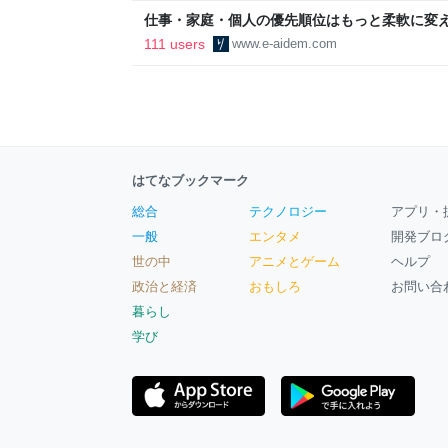
仕事・家庭・個人の優先順位はもっと柔軟に変えて
後の自分に伝えたいこと - りっすん by イーア
111 users
www.e-aidem.com
はてなブックマーク
総合
テクノロジー
アプリ・
一般
エンタメ
開発ブロ
世の中
アニメとゲーム
ヘルプ
政治と経済
おもしろ
お問い合
暮らし
学び