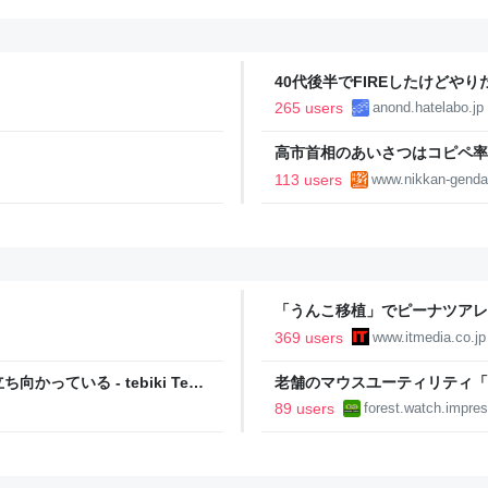
40代後半でFIREしたけどや
い..
265 users
anond.hatelabo.jp
高市首相のあいさつはコピペ率
王とは絶望的格差｜日刊ゲンダイD
113 users
www.nikkan-genda
「うんこ移植」でピーナツアレ
に ヒトの実証は初 Scienc
369 users
www.itmedia.co.jp
ている - tebiki Tech
老舗のマウスユーティリティ「
りに復活／64bit化、Window
89 users
forest.watch.impres
2026年末まで500円