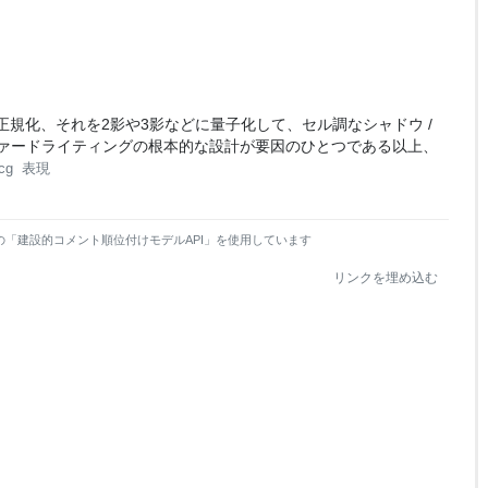
に正規化、それを2影や3影などに量子化して、セル調なシャドウ /
ァードライティングの根本的な設計が要因のひとつである以上、
cg
表現
の「建設的コメント順位付けモデルAPI」を使用しています
リンクを埋め込む