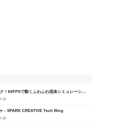
クサク！60FPSで動くふわふわ流体シミュレーショ
IVE Tech Blog
o.jp
SPARK CREATIVE Tech Blog
o.jp