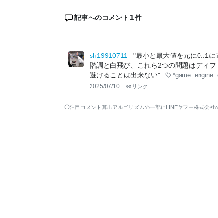
1
記事へのコメント
件
sh19910711
"最小と最大値を元に0..1
階調と白飛び、これら2つの問題はディフ
避けることは出来ない"
*game
engine
2025/07/10
リンク
注目コメント算出アルゴリズムの一部にLINEヤフー株式会社