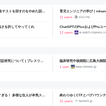
全テストを回すのをやめた話 -
育児エンジニアの学び｜nikaer
11 users
sizu.me
高さを許してやってくれ
ChatGPTのPlusおよびPro
ーザーにはGPT-5.6 Lunaを解
12 users
ai.watch.impress.co
研究について | プレスリリ
臨床研究中核病院に広島大病院
1 user
www.cbnews.jp
ツすぎる！ 多様な住人が本気スキ
終わりゆくCTFとバグバウン
の価値向上”戦略 東京・中央
ること【フォーカス】 - レバテ
31 users
levtech.jp