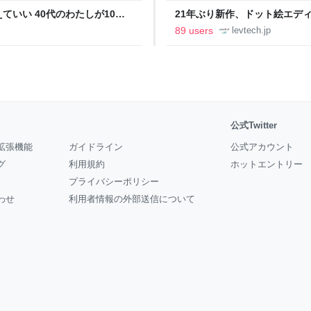
いい 40代のわたしが10年
21年ぶり新作、ドット絵エディタ
イデム
ついて作者に聞く【フォーカス】
89 users
levtech.jp
公式Twitter
拡張機能
ガイドライン
公式アカウント
グ
利用規約
ホットエントリー
プライバシーポリシー
わせ
利用者情報の外部送信について