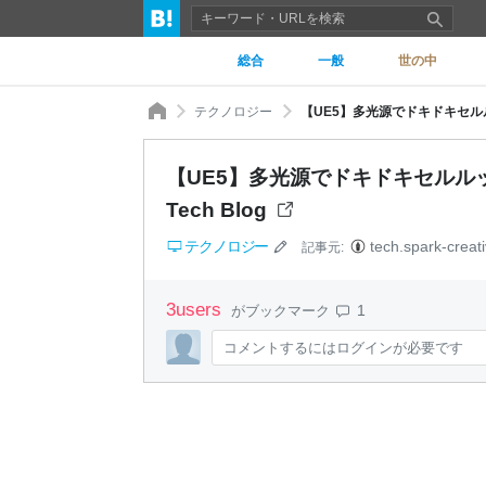
総合
一般
世の中
テクノロジー
【UE5】多光源でドキドキセルルック - U
【UE5】多光源でドキドキセルルック - Un
Tech Blog
テクノロジー
tech.spark-creati
記事元:
3
users
1
がブックマーク
コメントするにはログインが必要です