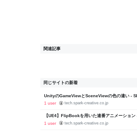
関連記事
同じサイトの新着
UnityのGameViewとSceneViewの色の違い - SPA
1 user
tech.spark-creative.co.jp
【UE4】FlipBookを用いた連番アニメーション - SP
Blog
1 user
tech.spark-creative.co.jp