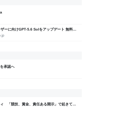
a
ユーザーに向けGPT-5.6 Solをアップデート 無料ユ
放
.jp
を承認へ
ティ 「競技、賞金、責任ある開示」で起きてい
ックLAB