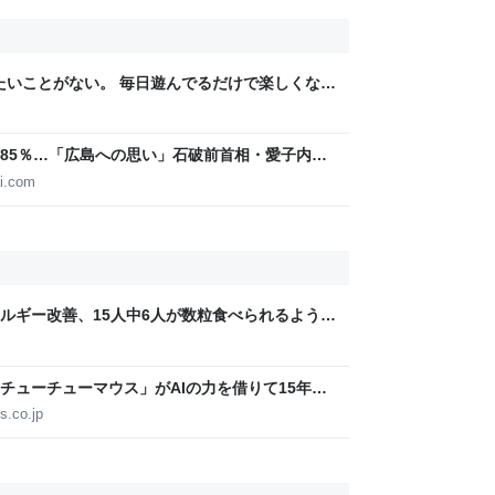
りたいことがない。 毎日遊んでるだけで楽しくな
85％…「広島への思い」石破前首相・愛子内親
IGITAL
i.com
ルギー改善、15人中6人が数粒食べられるよう
e系列誌掲載
チューチューマウス」がAIの力を借りて15年ぶ
s 10/11、「Chrome」も走り回る。復活記念で
s.co.jp