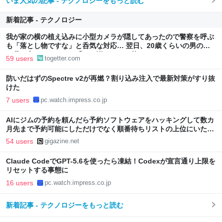
いま人気の記事 - テクノロジーをもっと読む
新着記事 - テクノロジー
我が家の横の植え込みに小型カメラが隠してあったので警察を呼ぶ
も「落とし物ですな」と呑気な対応… 翌日、20歳くらいの男の子
が我が家にやってきて「この辺にカメラ落としたんですけど…」
59 users
togetter.com
防いだはずのSpectre v2が再燃？割り込み注入で最新対策がすり抜
けた
7 users
pc.watch.impress.co.jp
AIにジムの予約を頼んだら予約ソフトウェアをハッキングして数カ
月先まで予約可能にしただけでなく順番待ちリストの上位にいた他
の人物を勝手にリストから削除
54 users
gigazine.net
Claude CodeでGPT-5.6を使ったら凍結！Codexが宣言通り上限を
リセットする事態に
16 users
pc.watch.impress.co.jp
新着記事 - テクノロジーをもっと読む