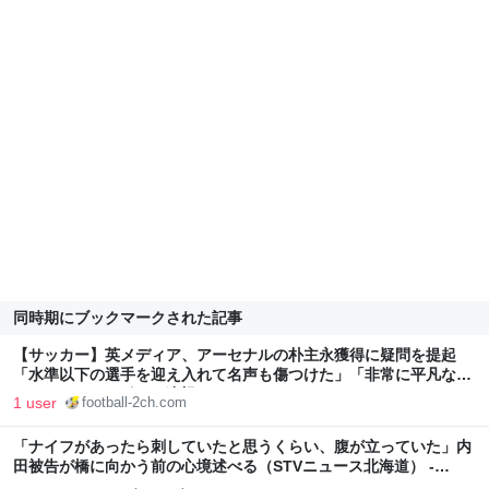
同時期にブックマークされた記事
【サッカー】英メディア、アーセナルの朴主永獲得に疑問を提起
「水準以下の選手を迎え入れて名声も傷つけた」「非常に平凡なレ
ベル」 - フットボール速報
1 user
football-2ch.com
「ナイフがあったら刺していたと思うくらい、腹が立っていた」内
田被告が橋に向かう前の心境述べる（STVニュース北海道） -
Yahoo!ニュース