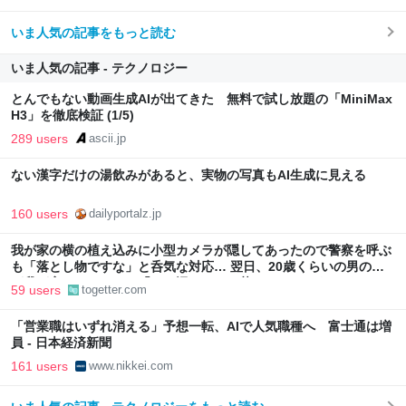
いま人気の記事をもっと読む
いま人気の記事 - テクノロジー
とんでもない動画生成AIが出てきた 無料で試し放題の「MiniMax
H3」を徹底検証 (1/5)
289 users
ascii.jp
ない漢字だけの湯飲みがあると、実物の写真もAI生成に見える
160 users
dailyportalz.jp
我が家の横の植え込みに小型カメラが隠してあったので警察を呼ぶ
も「落とし物ですな」と呑気な対応… 翌日、20歳くらいの男の子
が我が家にやってきて「この辺にカメラ落としたんですけど…」
59 users
togetter.com
「営業職はいずれ消える」予想一転、AIで人気職種へ 富士通は増
員 - 日本経済新聞
161 users
www.nikkei.com