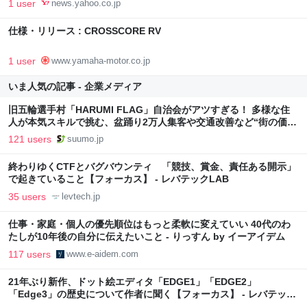
1 user
news.yahoo.co.jp
仕様・リリース : CROSSCORE RV
1 user
www.yamaha-motor.co.jp
いま人気の記事 - 企業メディア
旧五輪選手村「HARUMI FLAG」自治会がアツすぎる！ 多様な住
人が本気スキルで挑む、盆踊り2万人集客や交通改善など“街の価値
向上”戦略 東京・中央区
121 users
suumo.jp
終わりゆくCTFとバグバウンティ 「競技、賞金、責任ある開示」
で起きていること【フォーカス】 - レバテックLAB
35 users
levtech.jp
仕事・家庭・個人の優先順位はもっと柔軟に変えていい 40代のわ
たしが10年後の自分に伝えたいこと - りっすん by イーアイデム
117 users
www.e-aidem.com
21年ぶり新作、ドット絵エディタ「EDGE1」「EDGE2」
「Edge3」の歴史について作者に聞く【フォーカス】 - レバテック
LAB