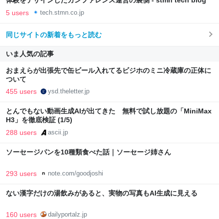
体験をデザインしたカンファレンス運営の裏側 - stmn tech blog
5 users
tech.stmn.co.jp
同じサイトの新着をもっと読む
いま人気の記事
おまえらが出張先で缶ビール入れてるビジホのミニ冷蔵庫の正体に
ついて
455 users
ysd.theletter.jp
とんでもない動画生成AIが出てきた 無料で試し放題の「MiniMax
H3」を徹底検証 (1/5)
288 users
ascii.jp
ソーセージパンを10種類食べた話｜ソーセージ姉さん
293 users
note.com/goodjoshi
ない漢字だけの湯飲みがあると、実物の写真もAI生成に見える
160 users
dailyportalz.jp