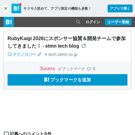
サクサク読めて、
アプリ限定の機能も多数！
アプリで開く
c
l
o
ログイン
ユーザー登録
s
e
RubyKaigi 2026にスポンサー協賛＆開発チームで参加
してきました！ - stmn tech blog
テクノロジー
tech.stmn.co.jp
3
users
0
がブックマーク
ブックマークを追加
0
記事へのコメント
件