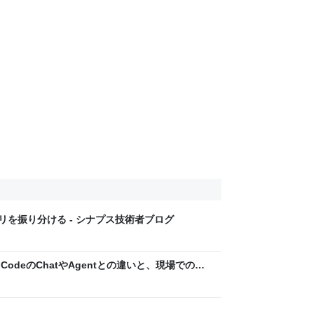
NSクエリを振り分ける - シナプス技術者ブログ
？ VS CodeのChatやAgentとの違いと、現場での使
ログ