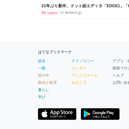
21年ぶり新作、ドット絵エディタ「EDGE1」「E
ついて作者に聞く【フォーカス】 - レバテックL
89 users
levtech.jp
はてなブックマーク
総合
テクノロジー
アプリ・
一般
エンタメ
開発ブロ
世の中
アニメとゲーム
ヘルプ
政治と経済
おもしろ
お問い合
暮らし
学び