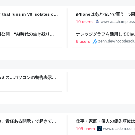
 that runs in V8 isolates on
iPhoneはあと払いで買う 5
代
10 users
www.watch.impress
公開 “AI時代の生き残り
ナレッジグラフを活用してClau
8 users
zenn.dev/nocodesolu
るミス…パソコンの警告表示を
金、責任ある開示」で起きてい
仕事・家庭・個人の優先順位は
の自分に伝えたいこと - りっす
109 users
www.e-aidem.com