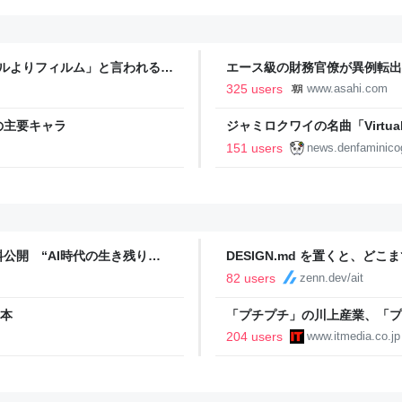
タルよりフィルム」と言われるの
エース級の財務官僚が異例転出
新聞
325 users
www.asahi.com
の主要キャラ
ジャミロクワイの名曲「Virtual In
公式日本語字幕付きMVがいきなり
151 users
news.denfaminico
りとなる日本公演を記念して
公開 “AI時代の生き残り
DESIGN.md を置くと、ど
めた
82 users
zenn.dev/ait
2本
「プチプチ」の川上産業、「プ
204 users
www.itmedia.co.jp