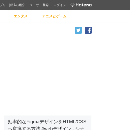
プリ・拡張の紹介
ユーザー登録
ログイン
エンタメ
アニメとゲーム
効率的なFigmaデザインをHTML/CSS
へ変換する方法 #webデザイン - シナ