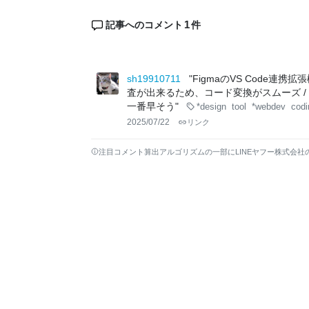
1
記事へのコメント
件
sh19910711
"FigmaのVS Code連
査が出来るため、コード変換がスムーズ / AI
一番早そう"
*design
tool
*webdev
codi
2025/07/22
リンク
注目コメント算出アルゴリズムの一部にLINEヤフー株式会社