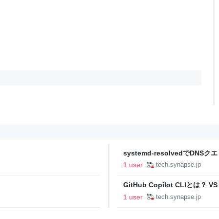
systemd-resolvedでD
1 user
tech.synapse.jp
GitHub Copilot CLIとは
いどころ - シナプス技術者ブ
1 user
tech.synapse.jp