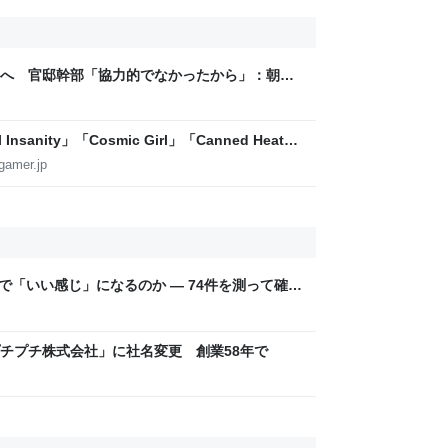
へ 官邸幹部「協力的でなかったから」：朝日
sanity」「Cosmic Girl」「Canned Heat」
公開！「SUMMER SONIC 2026」での9年ぶ
gamer.jp
こまで「いい感じ」になるのか — 74件を測って確か
チプチ株式会社」に社名変更 創業58年で