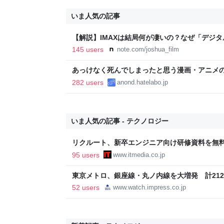
いま人気の記事
【解説】IMAXは結局何が凄いの？なぜ「デジ
か？｜Joshua Connolly
145 users
note.com/joshua_film
あっけなく死んでしまったと思う漫画・アニメ
282 users
anond.hatelabo.jp
いま人気の記事 - テクノロジー
リクルート、新卒エンジニア向け研修資料を無料
方”など紹介する13本
95 users
www.itmedia.co.jp
東京メトロ、銀座線・丸ノ内線を大増発 計21
52 users
www.watch.impress.co.jp