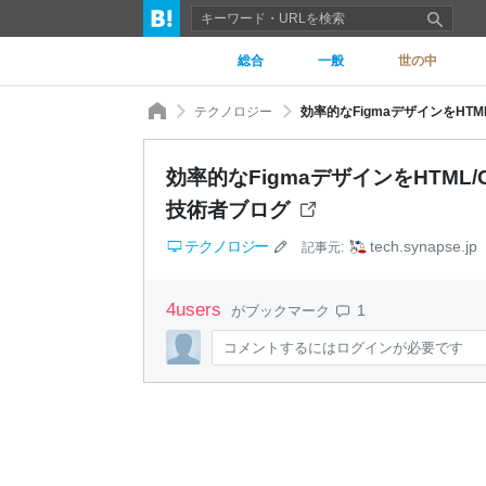
総合
一般
世の中
テクノロジー
効率的なFigmaデザインをHTM
効率的なFigmaデザインをHTML/
技術者ブログ
テクノロジー
tech.synapse.jp
記事元:
4
users
1
がブックマーク
コメントするにはログインが必要です