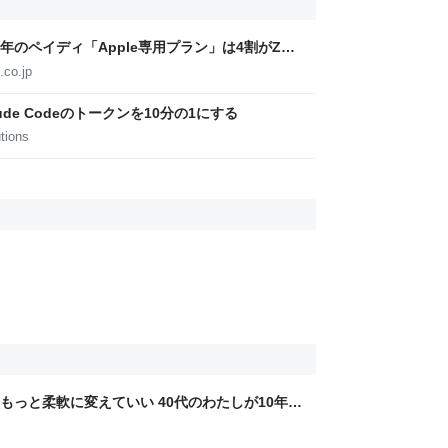
周年のペイディ「Apple専用プラン」は4割がZ世
.co.jp
de Codeのトークンを10分の1にする
tions
もっと柔軟に変えていい 40代のわたしが10年後
ん by イーアイデム