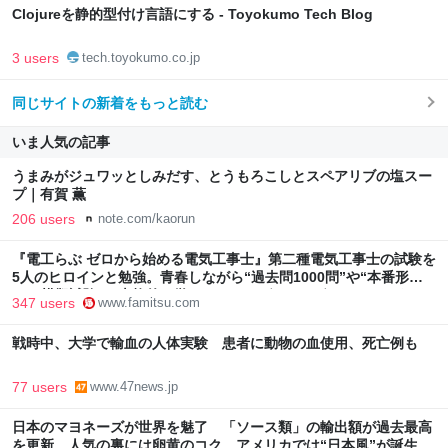
Clojureを静的型付け言語にする - Toyokumo Tech Blog
3 users
tech.toyokumo.co.jp
同じサイトの新着をもっと読む
いま人気の記事
うまみがジュワッとしみだす、とうもろこしとスペアリブの塩スー
プ｜有賀 薫
206 users
note.com/kaorun
『電工らぶ ゼロから始める電気工事士』第二種電気工事士の試験を
5人のヒロインと勉強。青春しながら“過去問1000問”や“本番形式
CBT模擬試験”で本格的に学べるノベルゲーム | ゲーム・エンタメ
347 users
www.famitsu.com
最新情報のファミ通.com
戦時中、大学で輸血の人体実験 患者に動物の血使用、死亡例も
77 users
www.47news.jp
日本のマヨネーズが世界を魅了 「ソース類」の輸出額が過去最高
を更新 人気の裏には卵黄のコク アメリカでは“日本風”が誕生｜