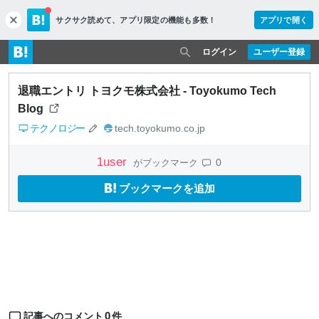
サクサク読めて、
アプリ限定の機能も多数！
アプリで開く
c
l
o
ログイン
ユーザー登録
s
e
退職エントリ トヨクモ株式会社 - Toyokumo Tech
Blog
テクノロジー
tech.toyokumo.co.jp
1
user
0
がブックマーク
ブックマークを追加
0
記事へのコメント
件