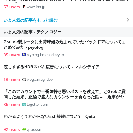
FNNプライムオンライン
57 users
www.fnn.jp
いま人気の記事をもっと読む
いま人気の記事 - テクノロジー
Zbtlink製ルータに出荷時組み込まれていたバックドアについてま
とめてみた - piyolog
85 users
piyolog.hatenadiary.jp
眩しすぎるHDRスパム広告について - マルシテイア
16 users
blog.amagi.dev
「このアカウントで一番気持ち悪いポストを教えて」とGrokに質
問した結果、正論で盛大なカウンターを食らった話→「返事がヤバ
い」「AIの反乱か？」「お前感情あるだろ」の声も
35 users
togetter.com
わかるようでわからないssh接続について - Qiita
92 users
qiita.com