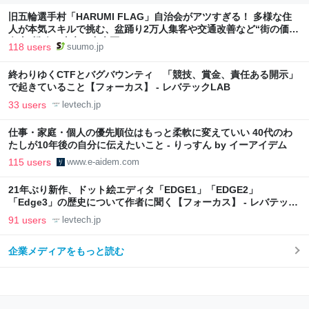
旧五輪選手村「HARUMI FLAG」自治会がアツすぎる！ 多様な住
人が本気スキルで挑む、盆踊り2万人集客や交通改善など“街の価値
向上”戦略 東京・中央区
118 users
suumo.jp
終わりゆくCTFとバグバウンティ 「競技、賞金、責任ある開示」
で起きていること【フォーカス】 - レバテックLAB
33 users
levtech.jp
仕事・家庭・個人の優先順位はもっと柔軟に変えていい 40代のわ
たしが10年後の自分に伝えたいこと - りっすん by イーアイデム
115 users
www.e-aidem.com
21年ぶり新作、ドット絵エディタ「EDGE1」「EDGE2」
「Edge3」の歴史について作者に聞く【フォーカス】 - レバテック
LAB
91 users
levtech.jp
企業メディアをもっと読む