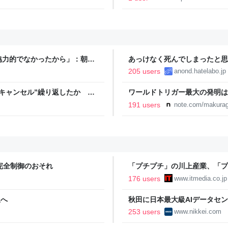
協力的でなかったから」：朝日
あっけなく死んでしまったと思
205 users
anond.hatelabo.jp
キャンセル”繰り返したか 女
ワールドトリガー最大の発明は
テレNEWS NNN
191 users
note.com/makurag
完全制御のおそれ
「プチプチ」の川上産業、「プ
176 users
www.itmedia.co.jp
止へ
秋田に日本最大級AIデータセン
聞
253 users
www.nikkei.com