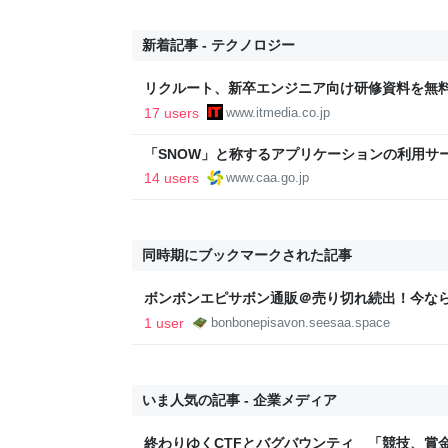
新着記事 - テクノロジー
リクルート、新卒エンジニア向け研修資料を無料
方”など紹介する13本
17 users
www.itmedia.co.jp
「SNOW」と称するアプリケーションの利用サ
る景品表示法に基づく措置命令について | 消費
14 users
www.caa.go.jp
同時期にブックマークされた記事
ボンボンエピサボン通販＠売り切れ続出！今な
1 user
bonbonepisavon.seesaa.space
いま人気の記事 - 企業メディア
終わりゆくCTFとバグバウンティ 「競技、賞