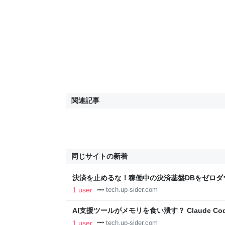
関連記事
同じサイトの新着
決済を止めるな！稼働中の決済基盤DBをゼロダ
UPSIDER Techblog
1 user
tech.up-sider.com
AI支援ツールがメモリを食い潰す？ Claude Co
件」の顛末と再発防止策 - UPSIDER Techblog
1 user
tech.up-sider.com