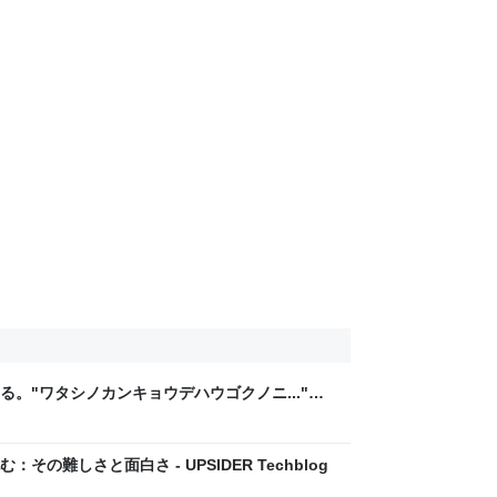
。"ワタシノカンキョウデハウゴクノニ..."を
rsでなくDevboxなのか」 - UPSIDER Techblog
の難しさと面白さ - UPSIDER Techblog