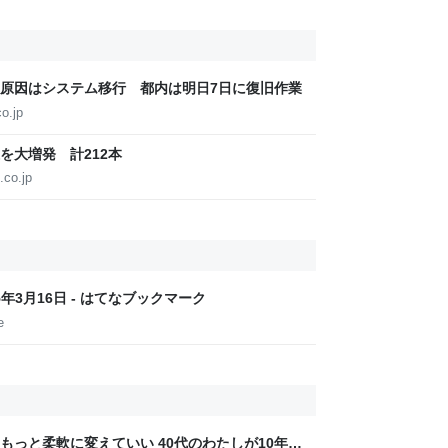
原因はシステム移行 都内は明日7日に復旧作業
o.jp
を大増発 計212本
.co.jp
025年3月16日 - はてなブックマーク
e
もっと柔軟に変えていい 40代のわたしが10年後