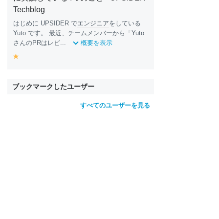
Techblog
はじめに UPSIDER で
エンジニア
をしている
Yuto です。 最近、チームメンバーから「Yuto
さんのPRはレビ...
概要を表示
y
e
ll
o
ブックマークしたユーザー
w
すべてのユーザーを見る