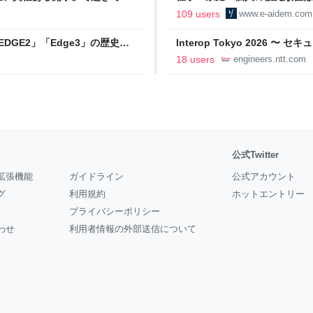
の自分に伝えたいこと - りっす
109 users
www.e-aidem.com
DGE2」「Edge3」の歴史に
Interop Tokyo 2026
AB
への取り組み 〜 - NTT docomo B
18 users
engineers.ntt.com
公式Twitter
拡張機能
ガイドライン
公式アカウント
グ
利用規約
ホットエントリー
プライバシーポリシー
わせ
利用者情報の外部送信について