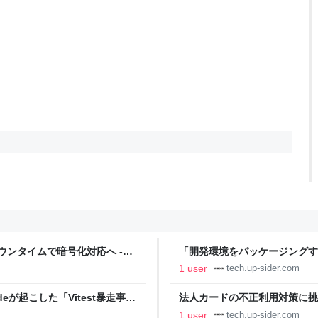
ウンタイムで暗号化対応へ -
「開発環境をパッケージングする
撲滅する - なぜDev containe
1 user
tech.up-sider.com
deが起こした「Vitest暴走事
法人カードの不正利用対策に挑む：そ
1 user
tech.up-sider.com