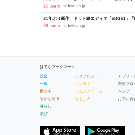
ること【フォーカス】 - レバテックLAB
20 users
levtech.jp
21年ぶり新作、ドット絵エディタ「EDGE1」「E
ついて作者に聞く【フォーカス】 - レバテックL
89 users
levtech.jp
はてなブックマーク
総合
テクノロジー
アプリ・
一般
エンタメ
開発ブロ
世の中
アニメとゲーム
ヘルプ
政治と経済
おもしろ
お問い合
暮らし
学び