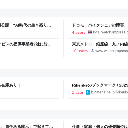
公開 “AI時代の生き残り
ドコモ・バイクシェアの障害、
4 users
k-tai.watch.impress.c
ービスの提供事業者2社に対す
東京メトロ、銀座線・丸ノ内線
者庁
10 users
www.watch.impress
ら在庫あり！
Rikerikeのブックマーク / 2
1 user
b.hatena.ne.jp/Rikerik
金、責任ある開示」で起きてい
仕事・家庭・個人の優先順位は