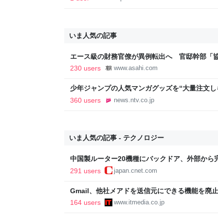
いま人気の記事
エース級の財務官僚が異例転出へ 官邸幹部「
新聞
230 users
www.asahi.com
少年ジャンプの人気マンガグッズを“大量注文し
逮捕 総額43億円以上（2026年8月6日掲載）｜日
360 users
news.ntv.co.jp
いま人気の記事 - テクノロジー
中国製ルーター20機種にバックドア、外部から
291 users
japan.cnet.com
Gmail、他社メアドを送信元にできる機能を廃
164 users
www.itmedia.co.jp