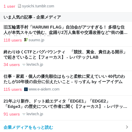
1 user
syoichi.tumblr.com
いま人気の記事 - 企業メディア
旧五輪選手村「HARUMI FLAG」自治会がアツすぎる！ 多様な住
人が本気スキルで挑む、盆踊り2万人集客や交通改善など“街の価値
向上”戦略 東京・中央区
118 users
suumo.jp
終わりゆくCTFとバグバウンティ 「競技、賞金、責任ある開示」
で起きていること【フォーカス】 - レバテックLAB
34 users
levtech.jp
仕事・家庭・個人の優先順位はもっと柔軟に変えていい 40代のわ
たしが10年後の自分に伝えたいこと - りっすん by イーアイデム
115 users
www.e-aidem.com
21年ぶり新作、ドット絵エディタ「EDGE1」「EDGE2」
「Edge3」の歴史について作者に聞く【フォーカス】 - レバテック
LAB
91 users
levtech.jp
企業メディアをもっと読む