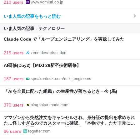
210 users
www.yomiuri.co.jp
いま人気の記事をもっと読む
いま人気の記事 - テクノロジー
Claude Code で「ループエンジニアリング」を実践してみた
215 users
zenn.dev/tetsu_don
AI研修(Day2)【MIXI 26新卒技術研修】
187 users
speakerdeck.com/mixi_engineers
「AIを全員に配った組織」の生産性が落ちるとき - 🐴 (馬)
370 users
blog.takaumada.com
アマゾンから突然注文をキャンセルされ、身分証の提出を求められ
た…怪しすぎるのでカスタマーに確認、「本物です。ただ非常に高
いレベルの部署なので我々にも詳細は分かりません」とのこと
96 users
togetter.com