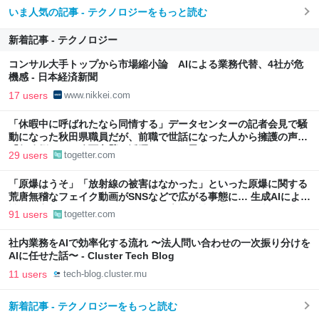
いま人気の記事 - テクノロジーをもっと読む
新着記事 - テクノロジー
コンサル大手トップから市場縮小論 AIによる業務代替、4社が危
機感 - 日本経済新聞
17 users
www.nikkei.com
「休暇中に呼ばれたなら同情する」データセンターの記者会見で騒
動になった秋田県職員だが、前職で世話になった人から擁護の声
「行政側として八面六臂の活躍をしたと思う」
29 users
togetter.com
「原爆はうそ」「放射線の被害はなかった」といった原爆に関する
荒唐無稽なフェイク動画がSNSなどで広がる事態に… 生成AIによる
被爆の実相からはかけ離れた動画も増加、被爆者からは憤りの声も
91 users
togetter.com
社内業務をAIで効率化する流れ 〜法人問い合わせの一次振り分けを
AIに任せた話〜 - Cluster Tech Blog
11 users
tech-blog.cluster.mu
新着記事 - テクノロジーをもっと読む