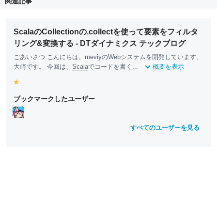
関連記事
ScalaのCollectionの.collectを使って要素をフィルタ
リング&変換する - DTダイナミクス テックブログ
ごあいさつ こんにちは。meviyのWebシステムを開発しています、
大崎です。 今回は、
Scala
でコードを書く...
概要を表示
y
e
ブックマークしたユーザー
ll
o
w
すべてのユーザーを見る