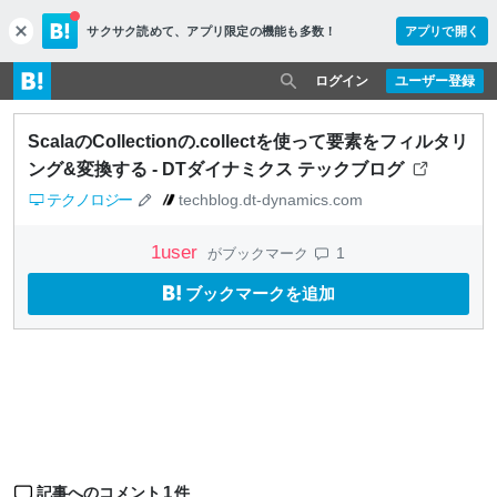
サクサク読めて、
アプリ限定の機能も多数！
アプリで開く
c
l
o
ログイン
ユーザー登録
s
e
ScalaのCollectionの.collectを使って要素をフィルタリ
ング&変換する - DTダイナミクス テックブログ
テクノロジー
techblog.dt-dynamics.com
1
user
1
がブックマーク
ブックマークを追加
1
記事へのコメント
件