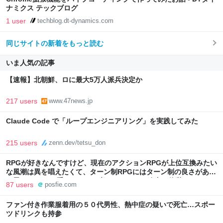
ナミクス テックブログ
1 user
techblog.dt-dynamics.com
同じサイトの新着をもっと読む
いま人気の記事
【速報】北朝鮮、ロに最大5万人派兵決定か
217 users
www.47news.jp
Claude Code で「ループエンジニアリング」を実践してみた
215 users
zenn.dev/tetsu_don
RPGが好きなんですけど、現在のアクションRPGが上位互換みたい
な風潮は異を唱えたくて、ターン制RPGにはターン制の良さがある
と思ってます 一手をじっくり考えられたり、途中で休憩したりでき
87 users
posfie.com
るのがターン制の良さじゃないですか もっとターン制を煮詰めて欲
しい→「既出だと思うがここはオクトパストラベラーを推したい
ファン付き作業服着用の５０代男性、熱中症の疑いで死亡…スポー
(´・ω・｀)」
ツドリンクも持参