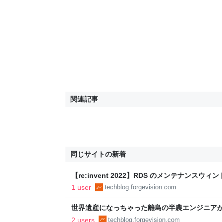
関連記事
同じサイトの新着
【re:invent 2022】RDS のメンテナンスウ
ForgeVision Engineer Blog
1 user
techblog.forgevision.com
世界遺産になっちゃった離島の半農エンジニアが
決のアプリつくってみたっちゃ（佐渡弁） - ForgeVis
2 users
techblog.forgevision.com