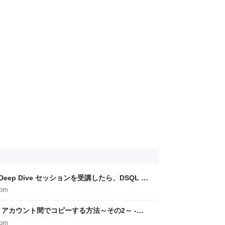
a の Deep Dive セッションを受講したら、DSQL ま
neer Blog
com
AWS アカウント間でコピーする方法～その2～ -
com