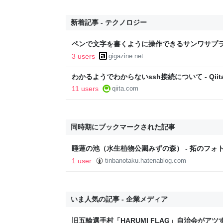
新着記事 - テクノロジー
ペンで文字を書くように操作できるサンワサプ
てみた
3 users
gigazine.net
わかるようでわからないssh接続について - Qiit
11 users
qiita.com
同時期にブックマークされた記事
睡蓮の池（水生植物公園みずの森） - 拓のフォ
1 user
tinbanotaku.hatenablog.com
いま人気の記事 - 企業メディア
旧五輪選手村「HARUMI FLAG」自治会がア