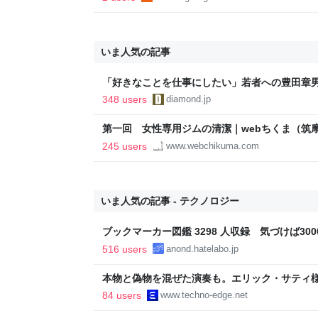
いま人気の記事
「好きなことを仕事にしたい」若者への豊田章
音も出なかった
348 users
diamond.jp
第一回 女性専用ジムの清潔｜webちくま（筑
245 users
www.webchikuma.com
いま人気の記事 - テクノロジー
ブックマーカー図鑑 3298 人収録 気づけば3000
516 users
anond.hatelabo.jp
本物と偽物を混ぜた演奏も。エリック・サティ
ティ機関」をClaude Codeで作って公開した（Cl
84 users
www.techno-edge.net
TechnoEdge