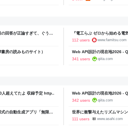
男の回答が正論すぎて、ぐうの
『電工らぶ ゼロから始める電
インと勉強。青春しながら“過去
112 users
www.famitsu.com
に学べるノベルゲーム | ゲー
摩書房の読みものサイト）
Web API設計の現在地2026 - Qi
341 users
qiita.com
人超えてたよ 収録予定 http..
Web API設計の現在地2026 - Qi
342 users
qiita.com
様式の自動生成アプリ「無限サ
世界に衝撃与えたリズムマシンT
oseBox） | テクノエッジ
111 users
www.asahi.com