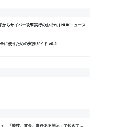
みずからサイバー攻撃実行のおそれ | NHKニュース
に使うための実務ガイド v0.2
ティ 「競技、賞金、責任ある開示」で起きてい