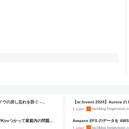
ィンドウの戻し忘れを防ぐ -
【re:Invent 2024】Auror
で学べた話 - ForgeVision Engi
1 user
techblog.forgevision.
Kiroつかって家庭内の問題解
Amazon EFS のデータを 
ion Engineer Blog
ForgeVision Engineer Blog
1 user
techblog.forgevision.