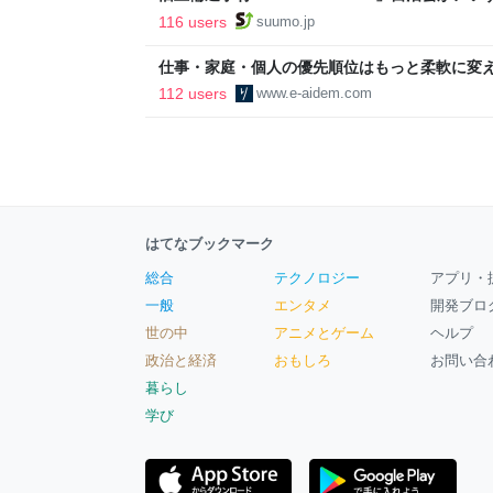
ルで挑む、盆踊り2万人集客や交通改善など“街
116 users
suumo.jp
区
仕事・家庭・個人の優先順位はもっと柔軟に変えて
後の自分に伝えたいこと - りっすん by イーア
112 users
www.e-aidem.com
はてなブックマーク
総合
テクノロジー
アプリ・
一般
エンタメ
開発ブロ
世の中
アニメとゲーム
ヘルプ
政治と経済
おもしろ
お問い合
暮らし
学び