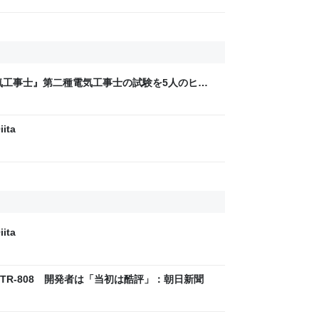
気工事士』第二種電気工事士の試験を5人のヒロ
問1000問”や“本番形式CBT模擬試験”で本格的
ム・エンタメ最新情報のファミ通.com
ita
ita
R-808 開発者は「当初は酷評」：朝日新聞