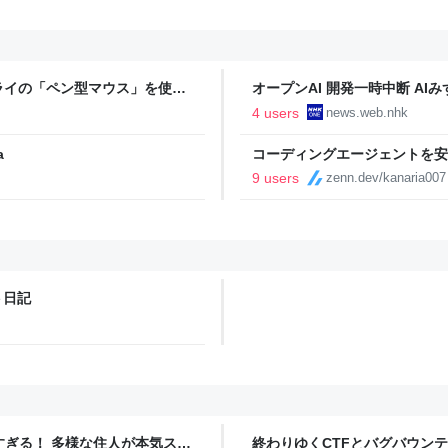
ライの「ペン型マウス」を使っ
オープンAI 開発一時中断 AI
4 users
news.web.nhk
a
コーディングエージェントを安全
9 users
zenn.dev/kanaria007
ト日記
ツすぎる！ 多様な住人が本気スキ
終わりゆくCTFとバグバウン