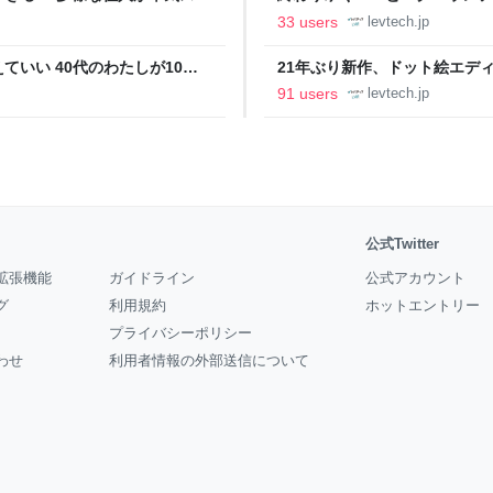
の価値向上”戦略 東京・中央
ること【フォーカス】 - レバテ
33 users
levtech.jp
いい 40代のわたしが10年
21年ぶり新作、ドット絵エディタ
イデム
ついて作者に聞く【フォーカス】
91 users
levtech.jp
公式Twitter
拡張機能
ガイドライン
公式アカウント
グ
利用規約
ホットエントリー
プライバシーポリシー
わせ
利用者情報の外部送信について