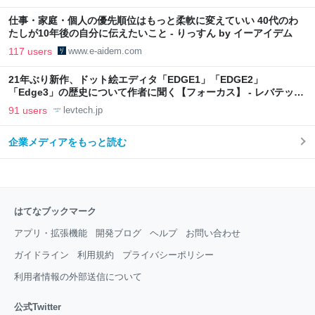
仕事・家庭・個人の優先順位はもっと柔軟に変えていい 40代のわ
たしが10年後の自分に伝えたいこと - りっすん by イーアイデム
117 users
www.e-aidem.com
21年ぶり新作、ドット絵エディタ「EDGE1」「EDGE2」
「Edge3」の歴史について作者に聞く【フォーカス】 - レバテック
LAB
91 users
levtech.jp
企業メディアをもっと読む
はてなブックマーク
アプリ・拡張機能
開発ブログ
ヘルプ
お問い合わせ
ガイドライン
利用規約
プライバシーポリシー
利用者情報の外部送信について
公式Twitter