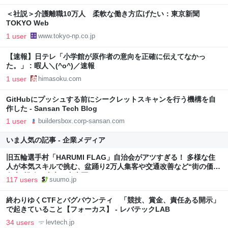
＜社説＞介護離職10万人 柔軟な働き方広げたい：東京新聞
TOKYO Web
1 user
www.tokyo-np.co.jp
【速報】日テレ「小学館が原作者の意向を正確に伝えてなかっ
た。」 : 暇人＼(^o^)／速報
1 user
himasoku.com
GitHubにプッシュする前にシークレットスキャンを行う機構を自
作した - Sansan Tech Blog
1 user
buildersbox.corp-sansan.com
いま人気の記事 - 企業メディア
旧五輪選手村「HARUMI FLAG」自治会がアツすぎる！ 多様な住
人が本気スキルで挑む、盆踊り2万人集客や交通改善など“街の価値
向上”戦略 東京・中央区
117 users
suumo.jp
終わりゆくCTFとバグバウンティ 「競技、賞金、責任ある開示」
で起きていること【フォーカス】 - レバテックLAB
34 users
levtech.jp