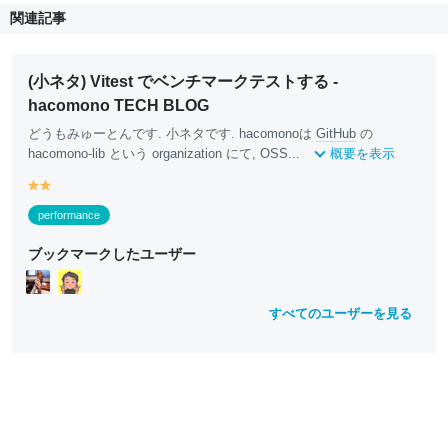
関連記事
(小ネタ) Vitest でベンチマークテストする -
hacomono TECH BLOG
どうもみゅーとんです. 小ネタです. hacomonoは
GitHub
の
hacomono-lib という organization にて, OSS...
概要を表示
y
y
e
e
performance
ll
ll
o
o
ブックマークしたユーザー
w
w
すべてのユーザーを見る