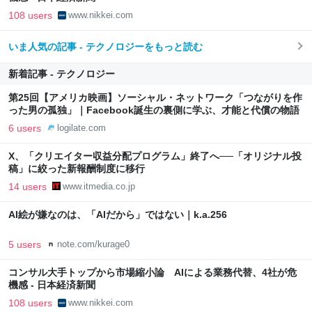
108 users
www.nikkei.com
いま人気の記事 - テクノロジーをもっと読む
新着記事 - テクノロジー
第25回【アメリカ映画】ソーシャル・ネットワーク「つながりを作
った男の孤独」｜Facebook誕生の裏側に学ぶ、才能と代償の物語
6 users
logilate.com
X、「クリエイター収益分配プログラム」終了へ──「オリジナル投
稿」に絞った新報酬制度に移行
14 users
www.itmedia.co.jp
AI絵が嫌なのは、「AIだから」ではない｜k.a.256
5 users
note.com/kurage0
コンサル大手トップから市場縮小論 AIによる業務代替、4社が危
機感 - 日本経済新聞
108 users
www.nikkei.com