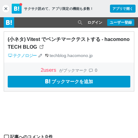
サクサク読めて、
アプリ限定の機能も多数！
アプリで開く
c
l
o
ログイン
ユーザー登録
s
e
(小ネタ) Vitest でベンチマークテストする - hacomono
TECH BLOG
テクノロジー
techblog.hacomono.jp
2
users
0
がブックマーク
ブックマークを追加
0
記事へのコメント
件