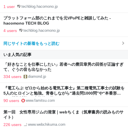
1 user
techblog.hacomono.jp
プラットフォーム部のこれまでを元VPoPEと雑談してみた -
hacomono TECH BLOG
4 users
techblog.hacomono.jp
同じサイトの新着をもっと読む
いま人気の記事
「好きなことを仕事にしたい」若者への豊田章男の回答が正論すぎ
て、ぐうの音も出なかった
334 users
diamond.jp
『電工らぶ ゼロから始める電気工事士』第二種電気工事士の試験を
5人のヒロインと勉強。青春しながら“過去問1000問”や“本番形式
CBT模擬試験”で本格的に学べるノベルゲーム | ゲーム・エンタメ
90 users
www.famitsu.com
最新情報のファミ通.com
第一回 女性専用ジムの清潔｜webちくま（筑摩書房の読みものサ
イト）
226 users
www.webchikuma.com