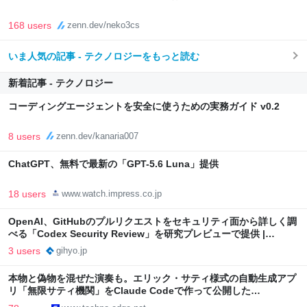
168 users
zenn.dev/neko3cs
いま人気の記事 - テクノロジーをもっと読む
新着記事 - テクノロジー
コーディングエージェントを安全に使うための実務ガイド v0.2
8 users
zenn.dev/kanaria007
ChatGPT、無料で最新の「GPT-5.6 Luna」提供
18 users
www.watch.impress.co.jp
OpenAI、GitHubのプルリクエストをセキュリティ面から詳しく調
べる「Codex Security Review」を研究プレビューで提供 |
gihyo.jp
3 users
gihyo.jp
本物と偽物を混ぜた演奏も。エリック・サティ様式の自動生成アプ
リ「無限サティ機関」をClaude Codeで作って公開した
（CloseBox） | テクノエッジ TechnoEdge