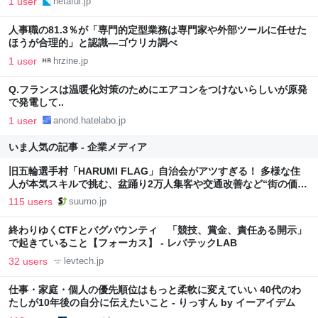
1 user
netaful.jp
人事職の81.3％が「専門的定型業務は専門家や外部ツールに任せた
ほうが合理的」と認識—ゴウリカ調べ
1 user
hrzine.jp
Q.フランスは温暖化対策のためにエアコンをつけないらしいが原発
で発電して..
1 user
anond.hatelabo.jp
いま人気の記事 - 企業メディア
旧五輪選手村「HARUMI FLAG」自治会がアツすぎる！ 多様な住
人が本気スキルで挑む、盆踊り2万人集客や交通改善など“街の価値
向上”戦略 東京・中央区
115 users
suumo.jp
終わりゆくCTFとバグバウンティ 「競技、賞金、責任ある開示」
で起きていること【フォーカス】 - レバテックLAB
32 users
levtech.jp
仕事・家庭・個人の優先順位はもっと柔軟に変えていい 40代のわ
たしが10年後の自分に伝えたいこと - りっすん by イーアイデム