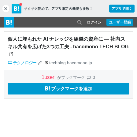
サクサク読めて、
アプリ限定の機能も多数！
アプリで開く
c
l
o
ログイン
ユーザー登録
s
e
個人に埋もれた AI ナレッジを組織の資産に — 社内ス
キル共有を広げた3つの工夫 - hacomono TECH BLOG
テクノロジー
techblog.hacomono.jp
1
user
0
がブックマーク
ブックマークを追加