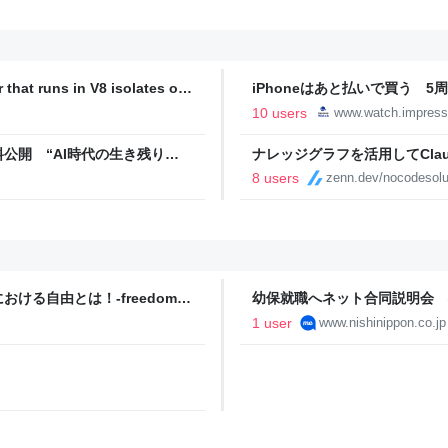
 that runs in V8 isolates on
iPhoneはあと払いで買う 5
代
10 users
www.watch.impress
公開 “AI時代の生き残り
ナレッジグラフを活用してClau
8 users
zenn.dev/nocodesolu
る自由とは！-freedom |
幼保就職へネット合同説明会 
1 user
www.nishinippon.co.jp