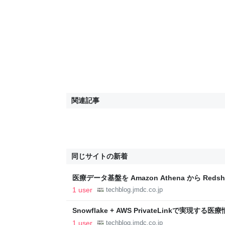
関連記事
同じサイトの新着
医療データ基盤を Amazon Athena から Redshif
JMDC TECH BLOG
1 user
techblog.jmdc.co.jp
Snowflake + AWS PrivateLinkで実
盤 - JMDC TECH BLOG
1 user
techblog.jmdc.co.jp