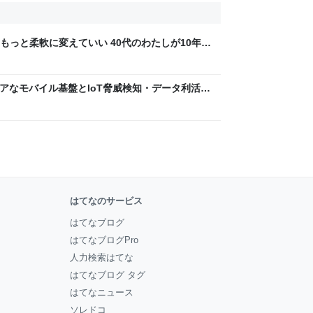
もっと柔軟に変えていい 40代のわたしが10年後
ん by イーアイデム
 〜 セキュアなモバイル基盤とIoT脅威検知・データ利活用
usiness Engineers' Blog
はてなのサービス
はてなブログ
はてなブログPro
人力検索はてな
はてなブログ タグ
はてなニュース
ソレドコ