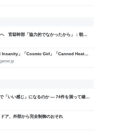
へ 官邸幹部「協力的でなかったから」：朝日
sanity」「Cosmic Girl」「Canned Heat」
公開！「SUMMER SONIC 2026」での9年ぶ
gamer.jp
こまで「いい感じ」になるのか — 74件を測って確か
クドア、外部から完全制御のおそれ