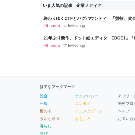
いま人気の記事 - 企業メディア
終わりゆくCTFとバグバウンティ 「競技、賞
ること【フォーカス】 - レバテックLAB
24 users
levtech.jp
21年ぶり新作、ドット絵エディタ「EDGE1」「E
ついて作者に聞く【フォーカス】 - レバテックL
89 users
levtech.jp
はてなブックマーク
総合
テクノロジー
アプリ・
一般
エンタメ
開発ブロ
世の中
アニメとゲーム
ヘルプ
政治と経済
おもしろ
お問い合
暮らし
学び