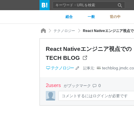
総合
一般
世の中
テクノロジー
React Nativeエンジニア視点での
React Nativeエンジニア視点での「
TECH BLOG
テクノロジー
techblog.jmdc.co
記事元:
2
users
0
がブックマーク
コメントするにはログインが必要です