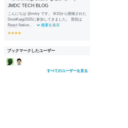
JMDC TECH BLOG
こんにちは @mrtry です。 9/10から開催された
DroidK
ai
gi2025に参加してきました。 普段は
React
Native...
概要を表示
y
y
y
y
e
e
e
e
ll
ll
ll
ll
o
o
o
o
ブックマークしたユーザー
w
w
w
w
すべてのユーザーを見る