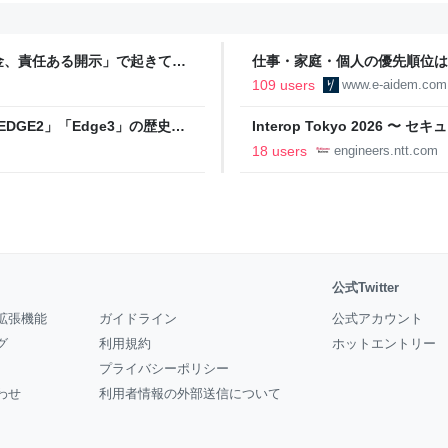
金、責任ある開示」で起きてい
仕事・家庭・個人の優先順位は
の自分に伝えたいこと - りっす
109 users
www.e-aidem.com
DGE2」「Edge3」の歴史に
Interop Tokyo 2026
AB
への取り組み 〜 - NTT docomo B
18 users
engineers.ntt.com
公式Twitter
拡張機能
ガイドライン
公式アカウント
グ
利用規約
ホットエントリー
プライバシーポリシー
わせ
利用者情報の外部送信について