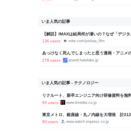
いま人気の記事
【解説】IMAXは結局何が凄いの？なぜ「デジ
か？｜Joshua Connolly
136 users
note.com/joshua_film
あっけなく死んでしまったと思う漫画・アニメ
278 users
anond.hatelabo.jp
いま人気の記事 - テクノロジー
リクルート、新卒エンジニア向け研修資料を無料
方”など紹介する13本
93 users
www.itmedia.co.jp
東京メトロ、銀座線・丸ノ内線を大増発 計21
50 users
www.watch.impress.co.jp