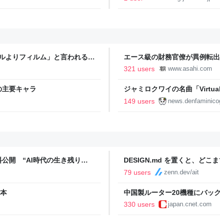
タルよりフィルム」と言われるの
エース級の財務官僚が異例転出
新聞
321 users
www.asahi.com
の主要キャラ
ジャミロクワイの名曲「Virtual In
公式日本語字幕付きMVがいきなり
149 users
news.denfaminico
りとなる日本公演を記念して
公開 “AI時代の生き残り
DESIGN.md を置くと、ど
めた
79 users
zenn.dev/ait
2本
中国製ルーター20機種にバッ
330 users
japan.cnet.com